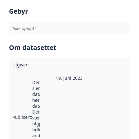
Gebyr
Ikke oppgitt
Om datasettet
Utgiver
:
19. juni 2023
Denne datoen
sier når
datasettet ble
høstet av
data.norge.no.
Det kan ha
Publisert
:
vært
tilgjengelig
tidligere
andre steder.