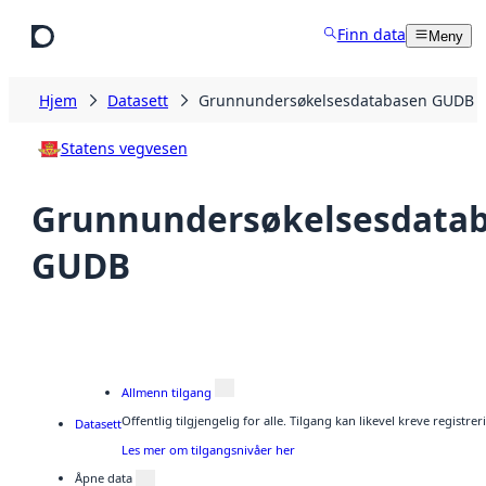
Hopp til hovedinnhold
Finn data
Meny
Hjem
Datasett
Grunnundersøkelsesdatabasen GUDB
Statens vegvesen
Grunnundersøkelsesdata
GUDB
Allmenn tilgang
Offentlig tilgjengelig for alle. Tilgang kan likevel kreve regist
Datasett
Les mer om tilgangsnivåer her
Åpne data