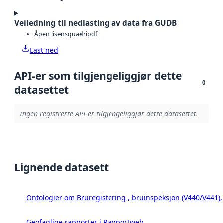
Veiledning til nedlasting av data fra GUDB
Åpen lisens
quadri
pdf
Last ned
API-er som tilgjengeliggjør dette
0
datasettet
Ingen registrerte API-er tilgjengeliggjør dette datasettet.
Lignende datasett
Ontologier om Bruregistering , bruinspeksjon (V440/V441
Geofaglige rapporter i Rapportweb