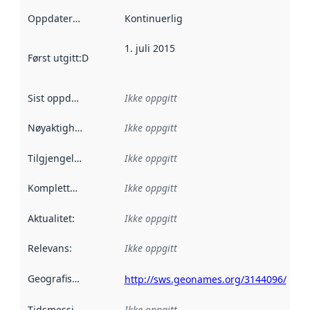
Oppdateringsfrekvens
Kontinuerlig
:
1. juli 2015
Først utgitt
:
Denne datoen sier når dataene i dette datasettet 
Sist oppdatert
:
Ikke oppgitt
Nøyaktighet
:
Ikke oppgitt
Tilgjengelighet
:
Ikke oppgitt
Kompletthet
:
Ikke oppgitt
Aktualitet
:
Ikke oppgitt
Relevans
:
Ikke oppgitt
Geografisk avgrensning
:
http://sws.geonames.org/3144096/
Tidsmessig avgrensning
Ikke oppgitt
: