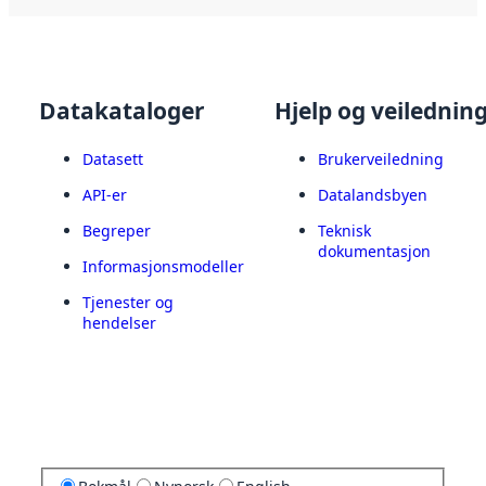
Datakataloger
Hjelp og veilednin
Datasett
Brukerveiledning
API-er
Datalandsbyen
Begreper
Teknisk
dokumentasjon
Informasjonsmodeller
Tjenester og
hendelser