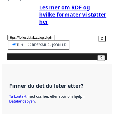
Les mer om RDF og
hvilke formater vi støtter
her
Kopier
Turtle
RDF/XML
JSON-LD
Kopier
Finner du det du leter etter?
Ta kontakt
med oss her, eller spør om hjelp i
Datalandsbyen
.