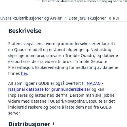
Datasettet er klassifisert som allmenn tilgang og har mins
Oversikt
Distribusjoner og API-er
Detaljer
Diskusjoner
RDF
1
0
Beskrivelse
Statens vegvesens nyere grunnundersøkelser er lagret i
en Quadri-modell og er åpent tilgjengelig. Nedlasting
skjer gjennom programvaren Trimble Quadri, og dataene
eksporteres derfra videre til bruk i Trimble Geosuite
Presentasjon. Brukerveiledning for nedlasting av dataene
finnes
her
.
Alt som ligger i GUDB er også overført til
NADAG -
Nasjonal database for grunnundersøkelser
og kan
inspiseres og lastes ned derfra. Dersom man skal jobbe
videre med dataene i Quadri/Novapoint/Geosuite er det
imidlertid raskere og bedre å laste dem ned fra GUDB-
server.
Distribusjoner
1