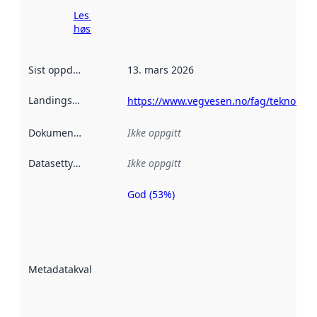
Les mer om
høsting her
Sist oppdatert
:
13. mars 2026
Landingsside
:
https://www.vegvesen.no/fag/teknologi
Dokumentasjon
:
Ikke oppgitt
Datasettype
:
Ikke oppgitt
God (53%)
Metadatakvalitet
er en indikator
på hvor godt
datasettene er
beskrevet ved
Metadatakvalitet
:
hjelp
avmetadata.
Les mer om