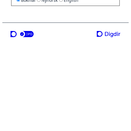
Bokmål
Nynorsk
English
en tjeneste fra