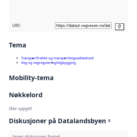
metadatakvalitet
her
URI:
Kopier
Tema
Transport
Trafikk og transport
Vegvedlikehold
Veg og vegregulering
Vegbygging
Mobility-tema
Nøkkelord
Ikke oppgitt
Diskusjoner på Datalandsbyen
0
Ingen diskusjoner funnet