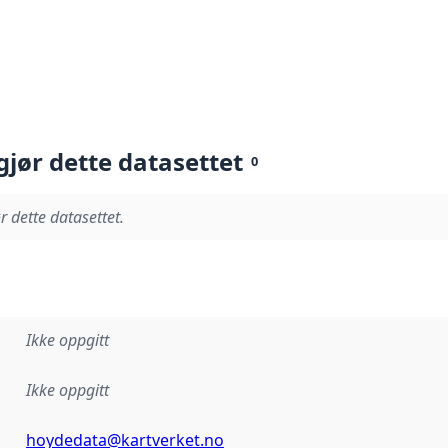
gjør dette datasettet
0
r dette datasettet.
Ikke oppgitt
Ikke oppgitt
hoydedata@kartverket.no