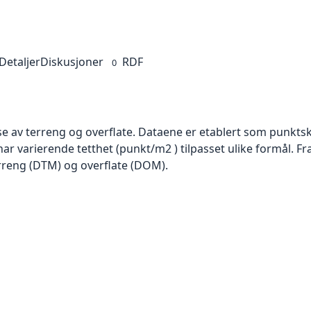
Detaljer
Diskusjoner
RDF
0
se av terreng og overflate. Dataene er etablert som punktsk
har varierende tetthet (punkt/m2 ) tilpasset ulike formål. F
rreng (DTM) og overflate (DOM).