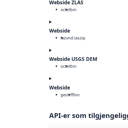
Webside ZLAS
octet
bin
Webside
laz
vnd.laszip
Webside USGS DEM
octet
bin
Webside
geotiff
bin
API-er som tilgjengelig