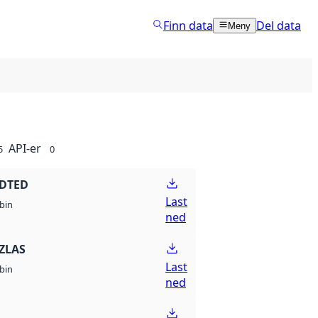
Finn data
Del data
Meny
API-er
5
0
 DTED
Last
bin
ned
ZLAS
Last
bin
ned