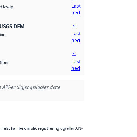
Last
d.laszip
ned
 USGS DEM
Last
bin
ned
Last
bin
ff
ned
e API-er tilgjengeliggjør dette
 helst kan be om slik registrering og/eller API-