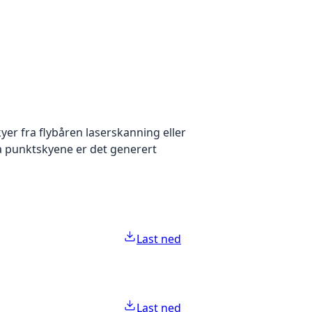
yer fra flybåren laserskanning eller
ra punktskyene er det generert
Last ned
Last ned