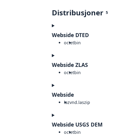
Distribusjoner
5
Webside DTED
octet
bin
Webside ZLAS
octet
bin
Webside
laz
vnd.laszip
Webside USGS DEM
octet
bin