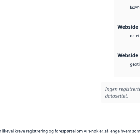
vn
laz
Webside
octet
Webside
geoti
Ingen registrert
datasettet.
kan likevel kreve registrering og forespørsel om API-nøkler, så lenge hvem som