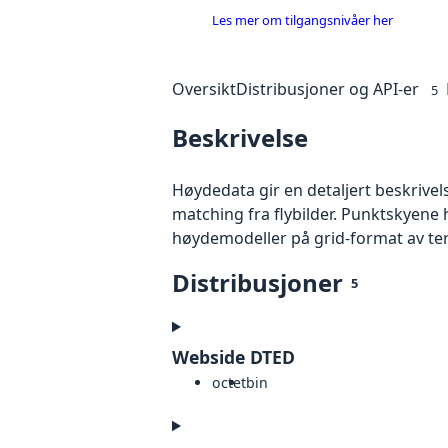
Les mer om tilgangsnivåer her
Oversikt
Distribusjoner og API-er
5
Beskrivelse
Høydedata gir en detaljert beskrivel
matching fra flybilder. Punktskyene 
høydemodeller på grid-format av te
Distribusjoner
5
Webside DTED
octet
bin