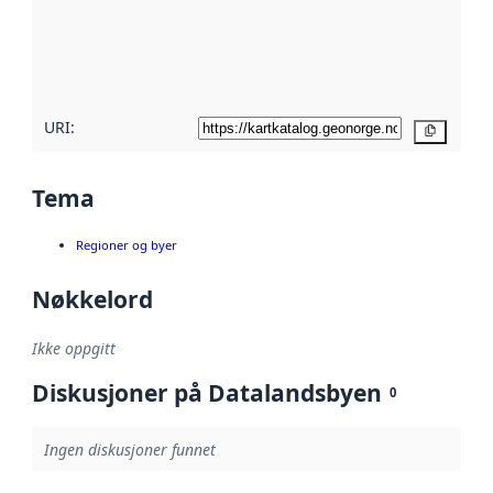
Les mer om
metadatakvalitet
her
URI:
Kopier
Tema
Regioner og byer
Nøkkelord
Ikke oppgitt
Diskusjoner på Datalandsbyen
0
Ingen diskusjoner funnet