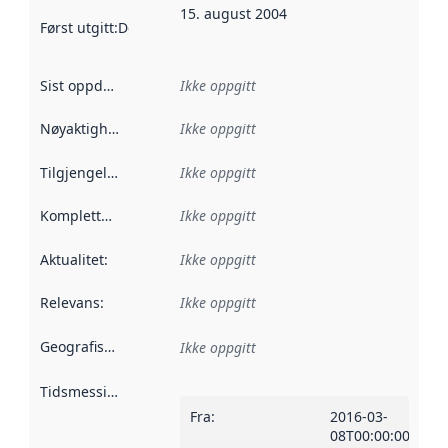
15. august 2004
Først utgitt
:
Denne datoen sier når dataene i dette datasettet 
Sist oppdatert
:
Ikke oppgitt
Nøyaktighet
:
Ikke oppgitt
Tilgjengelighet
:
Ikke oppgitt
Kompletthet
:
Ikke oppgitt
Aktualitet
:
Ikke oppgitt
Relevans
:
Ikke oppgitt
Geografisk avgrensning
:
Ikke oppgitt
Tidsmessig avgrensning
:
Fra
:
2016-03-
08T00:00:00Z