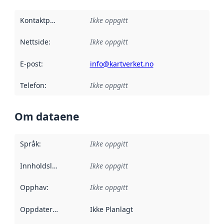
Kontaktpunkt
:
Ikke oppgitt
Nettside
:
Ikke oppgitt
E-post
:
info@kartverket.no
Telefon
:
Ikke oppgitt
Om dataene
Språk
:
Ikke oppgitt
Innholdsleverandører
Ikke oppgitt
:
Opphav
:
Ikke oppgitt
Oppdateringsfrekvens
Ikke Planlagt
: