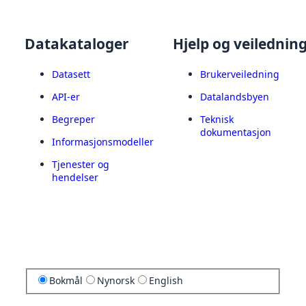
Datakataloger
Hjelp og veilednin
Datasett
Brukerveiledning
API-er
Datalandsbyen
Begreper
Teknisk
dokumentasjon
Informasjonsmodeller
Tjenester og
hendelser
Bokmål
Nynorsk
English