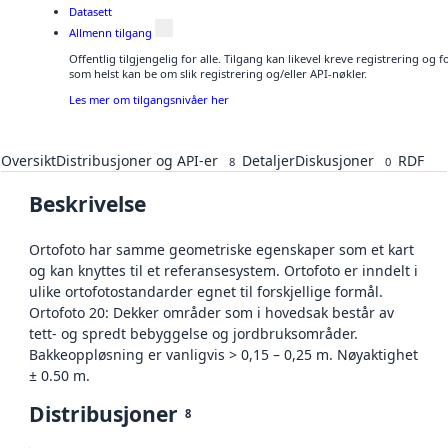
Datasett
Allmenn tilgang
Offentlig tilgjengelig for alle. Tilgang kan likevel kreve registrering og
som helst kan be om slik registrering og/eller API-nøkler.
Les mer om tilgangsnivåer her
Oversikt
Distribusjoner og API-er
Detaljer
Diskusjoner
RDF
8
0
Beskrivelse
Ortofoto har samme geometriske egenskaper som et kart
og kan knyttes til et referansesystem. Ortofoto er inndelt i
ulike ortofotostandarder egnet til forskjellige formål.
Ortofoto 20: Dekker områder som i hovedsak består av
tett- og spredt bebyggelse og jordbruksområder.
Bakkeoppløsning er vanligvis > 0,15 – 0,25 m. Nøyaktighet
± 0.50 m.
Distribusjoner
8