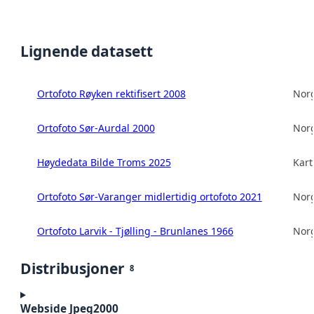
Lignende datasett
Ortofoto Røyken rektifisert 2008
Norg
Ortofoto Sør-Aurdal 2000
Norg
Høydedata Bilde Troms 2025
Kart
Ortofoto Sør-Varanger midlertidig ortofoto 2021
Norg
Ortofoto Larvik - Tjølling - Brunlanes 1966
Norg
Distribusjoner
8
Webside Jpeg2000