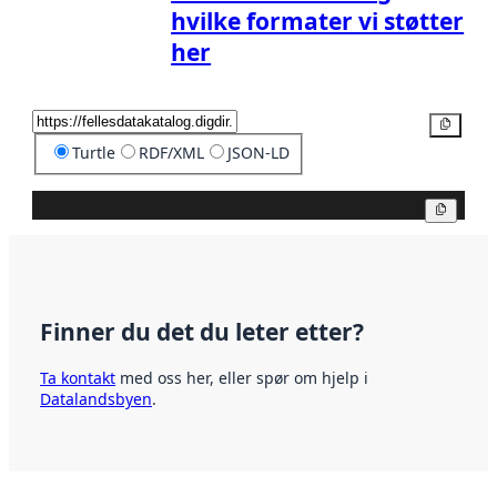
hvilke formater vi støtter
her
Kopier
Turtle
RDF/XML
JSON-LD
Kopier
Finner du det du leter etter?
Ta kontakt
med oss her, eller spør om hjelp i
Datalandsbyen
.