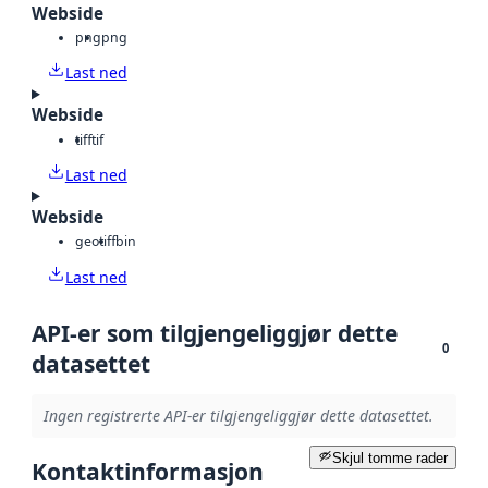
Webside
png
png
Last ned
Webside
tiff
tif
Last ned
Webside
geotiff
bin
Last ned
API-er som tilgjengeliggjør dette
0
datasettet
Ingen registrerte API-er tilgjengeliggjør dette datasettet.
Skjul tomme rader
Kontaktinformasjon