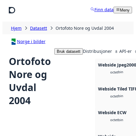
Hopp til hovedinnhold
Finn data
Meny
Hjem
Datasett
Ortofoto Nore og Uvdal 2004
Norge i bilder
Distribusjoner
API-er
Bruk datasett
8
Ortofoto
Webside Jpeg200
Nore og
bin
octet
Uvdal
Webside Tiled TIF
bin
2004
octet
Webside ECW
bin
octet