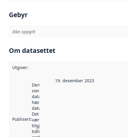
Gebyr
Ikke oppgitt
Om datasettet
Utgiver
:
19. desember 2023
Denne datoen
sier når
datasettet ble
høstet av
data.norge.no.
Det kan ha
Publisert
:
vært
tilgjengelig
tidligere