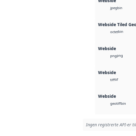
Webside
bin
jpeg
Webside Tiled Ge
bin
octet
Webside
png
png
Webside
tif
tiff
Webside
bin
geotiff
Ingen registrerte API-er ti