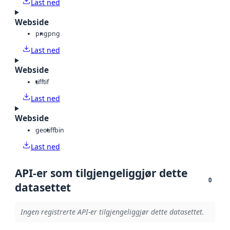
Last ned
Webside
png
png
Last ned
Webside
tiff
tif
Last ned
Webside
geotiff
bin
Last ned
API-er som tilgjengeliggjør dette
0
datasettet
Ingen registrerte API-er tilgjengeliggjør dette datasettet.