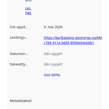
andre steder.
Les mer om
høsting her
Sist oppdatert
:
9. mai 2026
Landingsside
:
https://kartkatalog.geonorge.no/Metad
c784-411a-b6bf-8956e04eb6b1
Dokumentasjon
:
Ikke oppgitt
Datasettype
:
Ikke oppgitt
God (60%)
Metadatakvalitet
er en indikator
på hvor godt
datasettene er
beskrevet ved
Metadatakvalitet
:
hjelp
avmetadata.