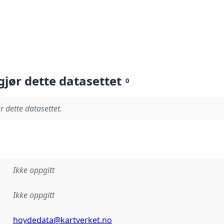
gjør dette datasettet
0
r dette datasettet.
Ikke oppgitt
Ikke oppgitt
hoydedata@kartverket.no