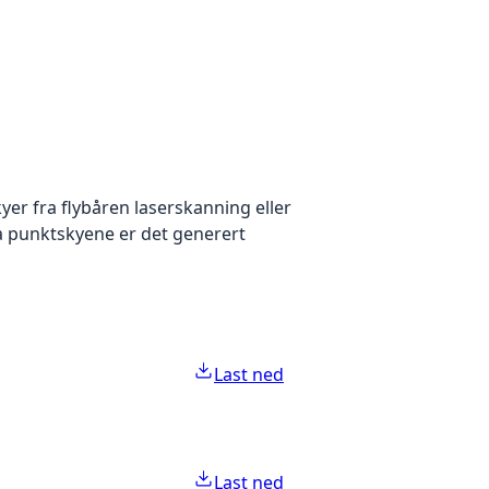
yer fra flybåren laserskanning eller
ra punktskyene er det generert
Last ned
Last ned