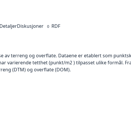
Detaljer
Diskusjoner
RDF
0
se av terreng og overflate. Dataene er etablert som punktsk
har varierende tetthet (punkt/m2 ) tilpasset ulike formål. F
rreng (DTM) og overflate (DOM).