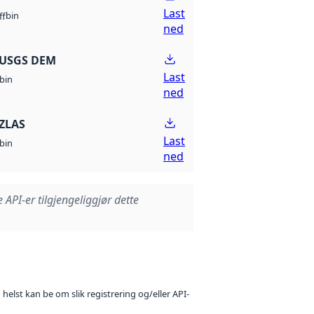
Last
bin
ff
ned
 USGS DEM
Last
bin
ned
ZLAS
Last
bin
ned
e API-er tilgjengeliggjør dette
 helst kan be om slik registrering og/eller API-