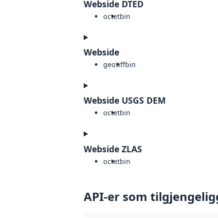
Webside DTED
octet
bin
Webside
geotiff
bin
Webside USGS DEM
octet
bin
Webside ZLAS
octet
bin
API-er som tilgjengelig