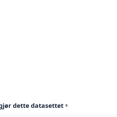
gjør dette datasettet
0