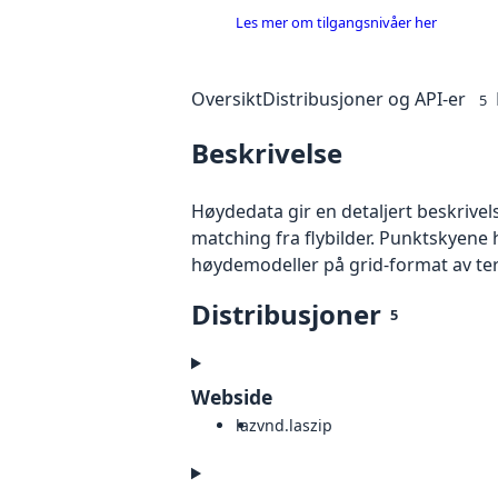
Les mer om tilgangsnivåer her
Oversikt
Distribusjoner og API-er
5
Beskrivelse
Høydedata gir en detaljert beskrivel
matching fra flybilder. Punktskyene 
høydemodeller på grid-format av te
Distribusjoner
5
Webside
laz
vnd.laszip