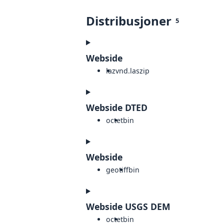
Distribusjoner
5
Webside
laz
vnd.laszip
Webside DTED
octet
bin
Webside
geotiff
bin
Webside USGS DEM
octet
bin