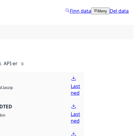
Finn data
Del data
Meny
API-er
5
0
Last
d.laszip
ned
 DTED
Last
bin
ned