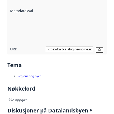
datasettene er
beskrevet ved
Metadatakvalitet
:
hjelp
avmetadata.
Les mer om
metadatakvalitet
her
URI:
Kopier
Tema
Regioner og byer
Nøkkelord
Ikke oppgitt
Diskusjoner på Datalandsbyen
0