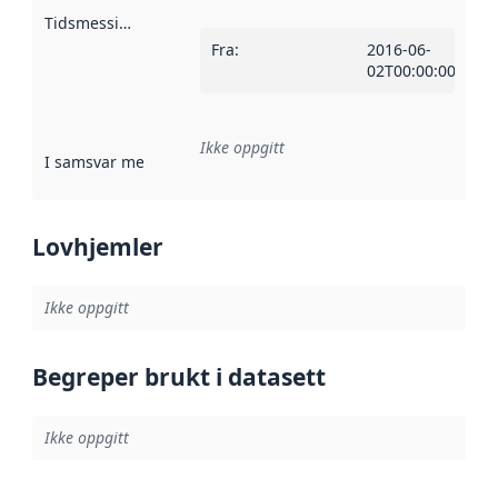
Tidsmessig avgrensning
:
Fra
:
2016-06-
02T00:00:00Z
Ikke oppgitt
I samsvar med
:
Referanse til en implementasjonsregel eller a
Lovhjemler
Ikke oppgitt
Begreper brukt i datasett
Ikke oppgitt