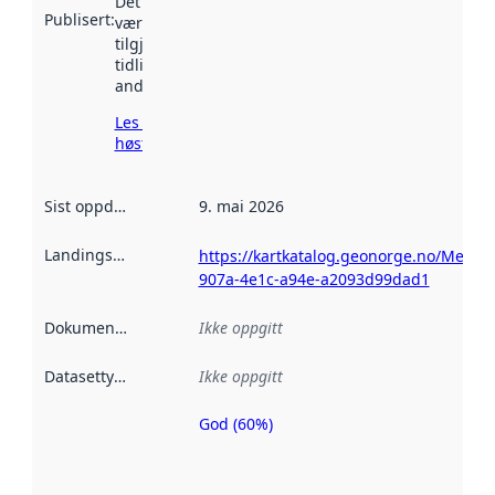
Det kan ha
Publisert
:
vært
tilgjengelig
tidligere
andre steder.
Les mer om
høsting her
Sist oppdatert
:
9. mai 2026
Landingsside
:
https://kartkatalog.geonorge.no/Metad
907a-4e1c-a94e-a2093d99dad1
Dokumentasjon
:
Ikke oppgitt
Datasettype
:
Ikke oppgitt
God (60%)
Metadatakvalitet
er en indikator
på hvor godt