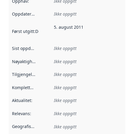
Opphav
:
Ikke oppgitt
Oppdateringsfrekvens
Ikke oppgitt
:
5. august 2011
Først utgitt
:
Denne datoen sier når dataene i dette datasettet 
Sist oppdatert
:
Ikke oppgitt
Nøyaktighet
:
Ikke oppgitt
Tilgjengelighet
:
Ikke oppgitt
Kompletthet
:
Ikke oppgitt
Aktualitet
:
Ikke oppgitt
Relevans
:
Ikke oppgitt
Geografisk avgrensning
:
Ikke oppgitt