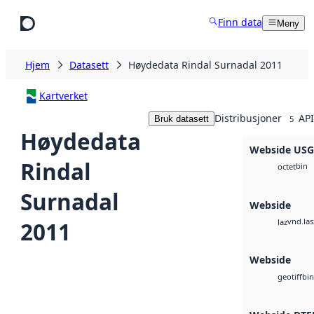
Hopp til hovedinnhold
Finn data
Meny
Hjem
Datasett
Høydedata Rindal Surnadal 2011
Kartverket
Distribusjoner
API
Bruk datasett
5
Høydedata
Webside US
Rindal
bin
octet
Surnadal
Webside
vnd.las
2011
laz
Webside
bin
geotiff