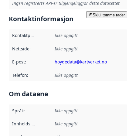
Ingen registrerte API-er tilgjengeliggjør dette datasettet.
Skjul tomme rader
Kontaktinformasjon
Kontaktpunkt
:
Ikke oppgitt
Nettside
:
Ikke oppgitt
E-post
:
hoydedata@kartverket.no
Telefon
:
Ikke oppgitt
Om dataene
Språk
:
Ikke oppgitt
Innholdsleverandører
Ikke oppgitt
: