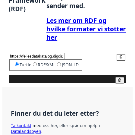
Framework
sender med.
(RDF)
Les mer om RDF og
hvilke formater vi støtter
her
Kopier
Turtle
RDF/XML
JSON-LD
Kopier
Finner du det du leter etter?
Ta kontakt
med oss her, eller spør om hjelp i
Datalandsbyen
.