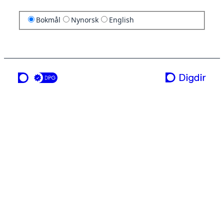
Bokmål
Nynorsk
English
en tjeneste fra