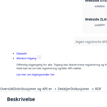
Webside DTE
bin
octet
Webside ZLA
bin
octet
Ingen registrerte API
Datasett
Allmenn tilgang
Offentlig tilgjengelig for alle. Tilgang kan likevel kreve registrering o
helst kan be om slik registrering og/eller API-nøkler.
Les mer om tilgangsnivåer her
Oversikt
Distribusjoner og API-er
Detaljer
Diskusjoner
RDF
5
0
Beskrivelse