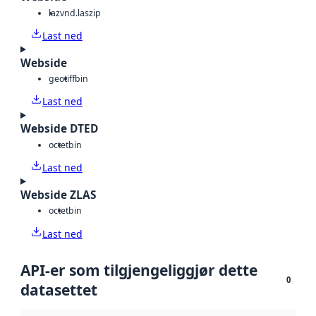
laz
vnd.laszip
Last ned
Webside
geotiff
bin
Last ned
Webside DTED
octet
bin
Last ned
Webside ZLAS
octet
bin
Last ned
API-er som tilgjengeliggjør dette
0
datasettet