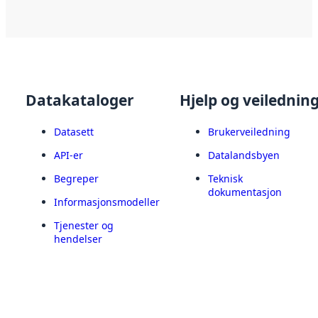
Datakataloger
Hjelp og veilednin
Datasett
Brukerveiledning
API-er
Datalandsbyen
Begreper
Teknisk
dokumentasjon
Informasjonsmodeller
Tjenester og
hendelser