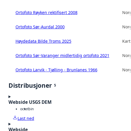
Ortofoto Røyken rektifisert 2008
Norg
Ortofoto Sør-Aurdal 2000
Norg
Høydedata Bilde Troms 2025
Kart
Ortofoto Sør-Varanger midlertidig ortofoto 2021
Norg
Ortofoto Larvik - Tjølling - Brunlanes 1966
Norg
Distribusjoner
5
Webside USGS DEM
octet
bin
Last ned
Webside