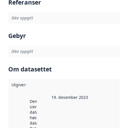
Referanser
Ikke oppgitt
Gebyr
Ikke oppgitt
Om datasettet
Utgiver
:
19. desember 2023
Denne datoen
sier når
datasettet ble
høstet av
data.norge.no.