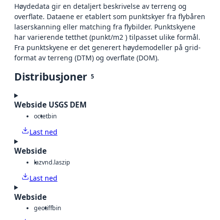
Høydedata gir en detaljert beskrivelse av terreng og
overflate. Dataene er etablert som punktskyer fra flybåren
laserskanning eller matching fra flybilder. Punktskyene
har varierende tetthet (punkt/m2 ) tilpasset ulike formål.
Fra punktskyene er det generert høydemodeller på grid-
format av terreng (DTM) og overflate (DOM).
Distribusjoner
5
Webside USGS DEM
octet
bin
Last ned
Webside
laz
vnd.laszip
Last ned
Webside
geotiff
bin