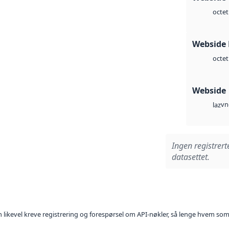
octet
Webside
octet
Webside
vn
laz
Ingen registrert
datasettet.
kan likevel kreve registrering og forespørsel om API-nøkler, så lenge hvem som