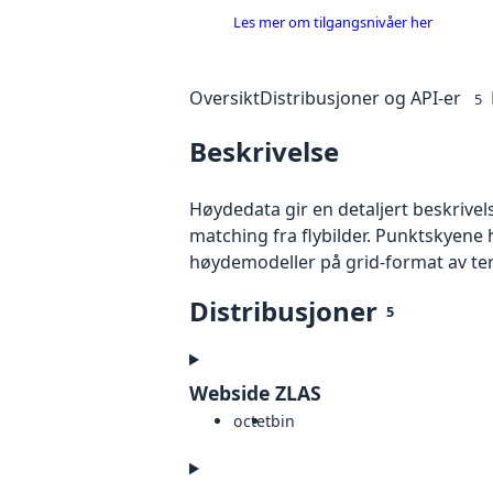
Les mer om tilgangsnivåer her
Oversikt
Distribusjoner og API-er
5
Beskrivelse
Høydedata gir en detaljert beskrivel
matching fra flybilder. Punktskyene 
høydemodeller på grid-format av te
Distribusjoner
5
Webside ZLAS
octet
bin