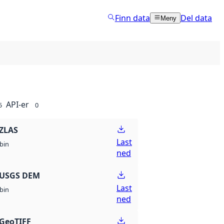
Finn data
Del data
Meny
API-er
5
0
ZLAS
Last
bin
ned
 USGS DEM
Last
bin
ned
GeoTIFF