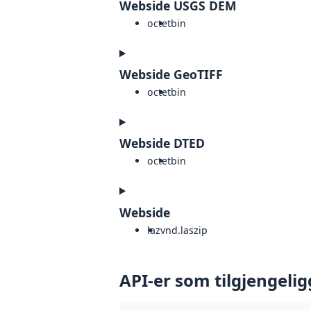
Webside USGS DEM
octet
bin
Webside GeoTIFF
octet
bin
Webside DTED
octet
bin
Webside
laz
vnd.laszip
API-er som tilgjengelig