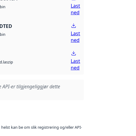
Last
bin
ned
 DTED
Last
bin
ned
Last
d.laszip
ned
e API-er tilgjengeliggjør dette
 helst kan be om slik registrering og/eller API-