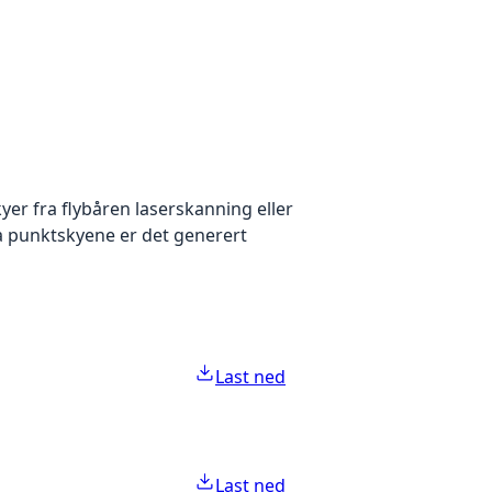
yer fra flybåren laserskanning eller
ra punktskyene er det generert
Last ned
Last ned