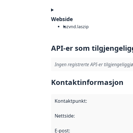
Webside
laz
vnd.laszip
API-er som tilgjengelig
Ingen registrerte API-er tilgjengeliggjø
Kontaktinformasjon
Kontaktpunkt
:
Nettside
:
E-post
: