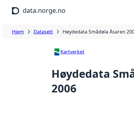
Hopp til hovedinnhold
data.norge.no
Hjem
Datasett
Høydedata Smådøla Åsaren 20
Kartverket
Høydedata Små
2006