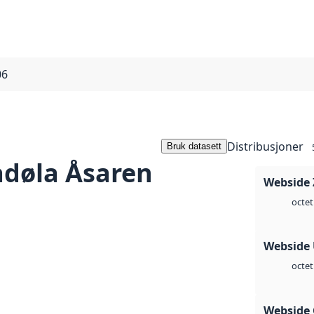
06
Distribusjoner
Bruk datasett
døla Åsaren
Webside 
octet
Webside
octet
Webside 