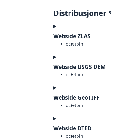
Distribusjoner
5
Webside ZLAS
octet
bin
Webside USGS DEM
octet
bin
Webside GeoTIFF
octet
bin
Webside DTED
octet
bin