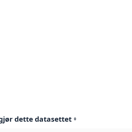
gjør dette datasettet
0