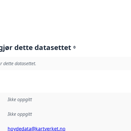
gjør dette datasettet
0
r dette datasettet.
Ikke oppgitt
Ikke oppgitt
hoydedata@kartverket.no