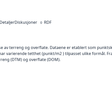
Detaljer
Diskusjoner
RDF
0
se av terreng og overflate. Dataene er etablert som punktsk
har varierende tetthet (punkt/m2 ) tilpasset ulike formål. F
rreng (DTM) og overflate (DOM).