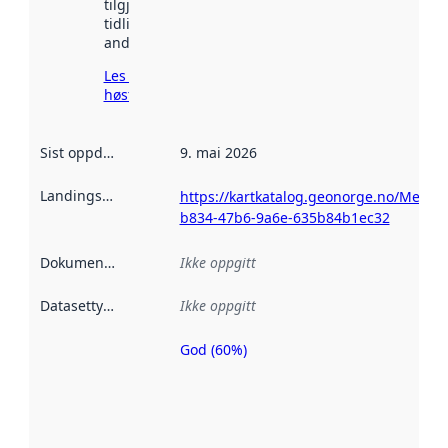
tilgjengelig
tidligere
andre steder.
Les mer om
høsting her
Sist oppdatert
:
9. mai 2026
Landingsside
:
https://kartkatalog.geonorge.no/Metad
b834-47b6-9a6e-635b84b1ec32
Dokumentasjon
:
Ikke oppgitt
Datasettype
:
Ikke oppgitt
God (60%)
Metadatakvalitet
er en indikator
på hvor godt
datasettene er
beskrevet ved