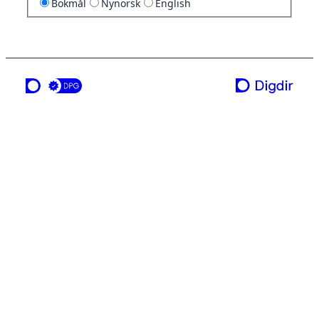
Bokmål
Nynorsk
English
en tjeneste fra