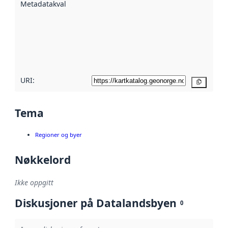
Metadatakvalitet
:
hjelp
avmetadata.
Les mer om
metadatakvalitet
her
URI:
Kopier
Tema
Regioner og byer
Nøkkelord
Ikke oppgitt
Diskusjoner på Datalandsbyen
0