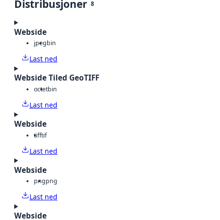
Distribusjoner
8
Webside
jpeg
bin
Last ned
Webside Tiled GeoTIFF
octet
bin
Last ned
Webside
tiff
tif
Last ned
Webside
png
png
Last ned
Webside