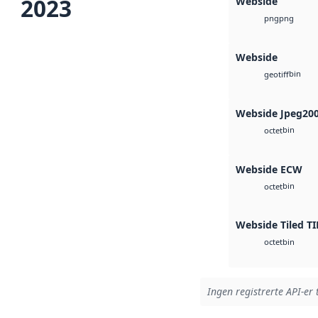
2023
Webside
png
png
Webside
bin
geotiff
Webside Jpeg20
bin
octet
Webside ECW
bin
octet
Webside Tiled TI
bin
octet
Ingen registrerte API-er 