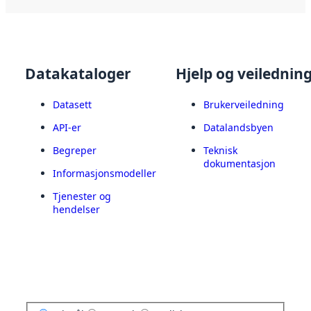
Datakataloger
Hjelp og veilednin
Datasett
Brukerveiledning
API-er
Datalandsbyen
Begreper
Teknisk
dokumentasjon
Informasjonsmodeller
Tjenester og
hendelser