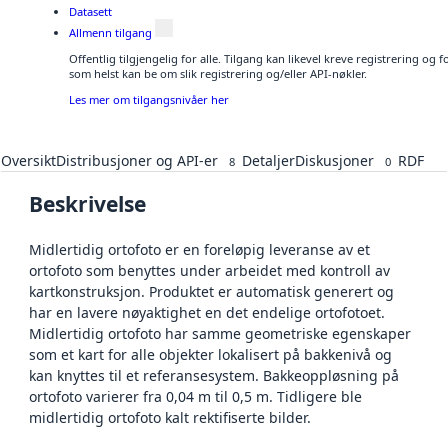
Datasett
Allmenn tilgang
Offentlig tilgjengelig for alle. Tilgang kan likevel kreve registrering og
som helst kan be om slik registrering og/eller API-nøkler.
Les mer om tilgangsnivåer her
Oversikt
Distribusjoner og API-er
Detaljer
Diskusjoner
RDF
8
0
Beskrivelse
Midlertidig ortofoto er en foreløpig leveranse av et
ortofoto som benyttes under arbeidet med kontroll av
kartkonstruksjon. Produktet er automatisk generert og
har en lavere nøyaktighet en det endelige ortofotoet.
Midlertidig ortofoto har samme geometriske egenskaper
som et kart for alle objekter lokalisert på bakkenivå og
kan knyttes til et referansesystem. Bakkeoppløsning på
ortofoto varierer fra 0,04 m til 0,5 m. Tidligere ble
midlertidig ortofoto kalt rektifiserte bilder.