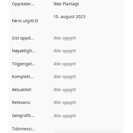
Oppdateringsfrekvens
Ikke Planlagt
:
10. august 2023
Først utgitt
:
Denne datoen sier når dataene i dette datasettet 
Sist oppdatert
:
Ikke oppgitt
Nøyaktighet
:
Ikke oppgitt
Tilgjengelighet
:
Ikke oppgitt
Kompletthet
:
Ikke oppgitt
Aktualitet
:
Ikke oppgitt
Relevans
:
Ikke oppgitt
Geografisk avgrensning
:
Ikke oppgitt
Tidsmessig avgrensning
: