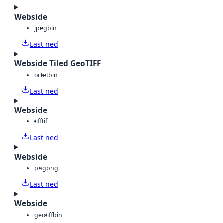
Webside
jpeg
bin
Last ned
Webside Tiled GeoTIFF
octet
bin
Last ned
Webside
tiff
tif
Last ned
Webside
png
png
Last ned
Webside
geotiff
bin