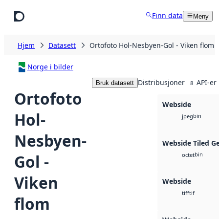
Hopp til hovedinnhold
Finn data
Meny
Hjem
Datasett
Ortofoto Hol-Nesbyen-Gol - Viken flom 
Norge i bilder
Distribusjoner
API-er
Bruk datasett
8
Ortofoto
Webside
Hol-
bin
jpeg
Nesbyen-
Webside Tiled G
bin
Gol -
octet
Viken
Webside
tif
tiff
flom