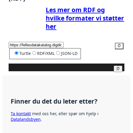
Les mer om RDF og
hvilke formater vi støtter
her
Kopier
Turtle
RDF/XML
JSON-LD
Kopier
Finner du det du leter etter?
Ta kontakt
med oss her, eller spør om hjelp i
Datalandsbyen
.