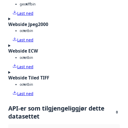
geotiff
bin
Last ned
Webside Jpeg2000
octet
bin
Last ned
Webside ECW
octet
bin
Last ned
Webside Tiled TIFF
octet
bin
Last ned
API-er som tilgjengeliggjør dette
0
datasettet