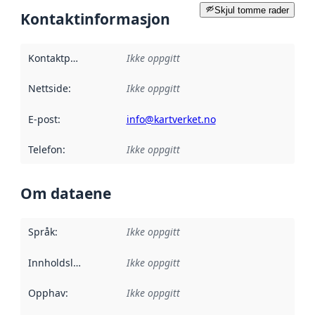
Skjul tomme rader
Kontaktinformasjon
Kontaktpunkt
:
Ikke oppgitt
Nettside
:
Ikke oppgitt
E-post
:
info@kartverket.no
Telefon
:
Ikke oppgitt
Om dataene
Språk
:
Ikke oppgitt
Innholdsleverandører
Ikke oppgitt
:
Opphav
:
Ikke oppgitt