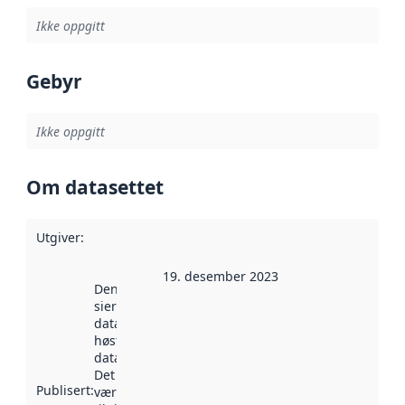
Ikke oppgitt
Gebyr
Ikke oppgitt
Om datasettet
Utgiver
:
19. desember 2023
Denne datoen
sier når
datasettet ble
høstet av
data.norge.no.
Det kan ha
Publisert
:
vært