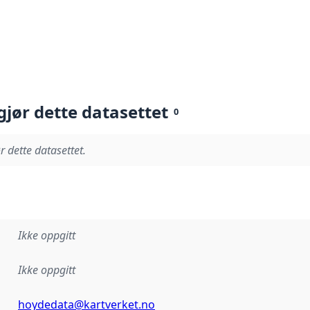
gjør dette datasettet
0
r dette datasettet.
Ikke oppgitt
Ikke oppgitt
hoydedata@kartverket.no