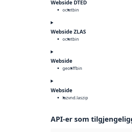
Webside DTED
octet
bin
Webside ZLAS
octet
bin
Webside
geotiff
bin
Webside
laz
vnd.laszip
API-er som tilgjengelig