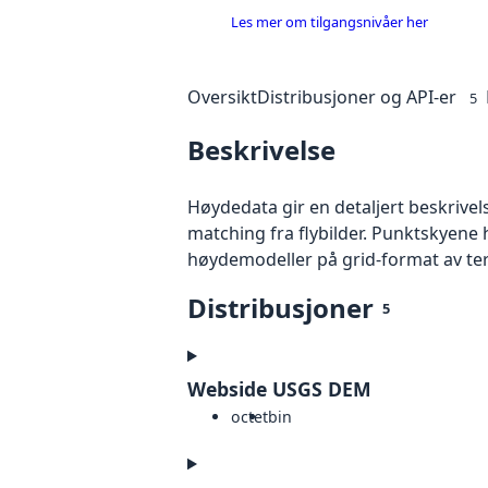
Les mer om tilgangsnivåer her
Oversikt
Distribusjoner og API-er
5
Beskrivelse
Høydedata gir en detaljert beskrivel
matching fra flybilder. Punktskyene 
høydemodeller på grid-format av te
Distribusjoner
5
Webside USGS DEM
octet
bin