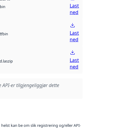
Last
bin
ned
Last
bin
ff
ned
Last
d.laszip
ned
e API-er tilgjengeliggjør dette
 helst kan be om slik registrering og/eller API-