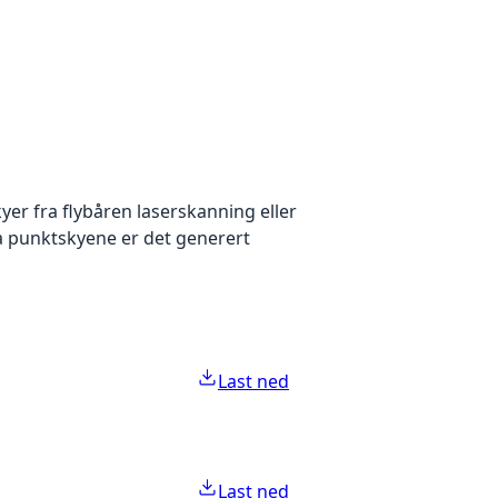
yer fra flybåren laserskanning eller
ra punktskyene er det generert
Last ned
Last ned