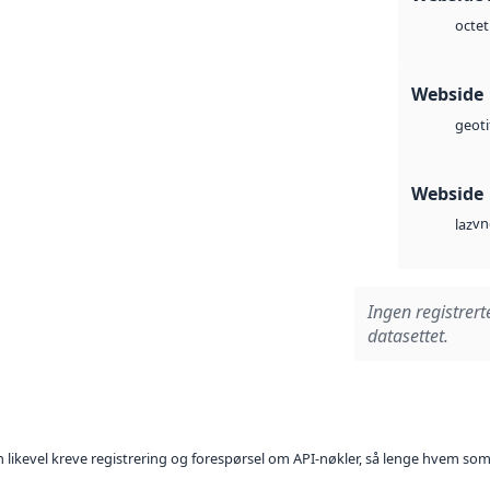
octet
Webside
geoti
Webside
vn
laz
Ingen registrert
datasettet.
kan likevel kreve registrering og forespørsel om API-nøkler, så lenge hvem som