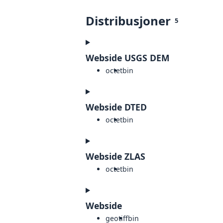
Distribusjoner
5
Webside USGS DEM
octet
bin
Webside DTED
octet
bin
Webside ZLAS
octet
bin
Webside
geotiff
bin