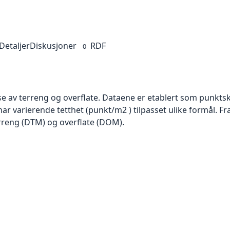
Detaljer
Diskusjoner
RDF
0
se av terreng og overflate. Dataene er etablert som punktsk
har varierende tetthet (punkt/m2 ) tilpasset ulike formål. F
rreng (DTM) og overflate (DOM).