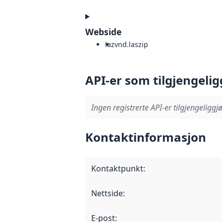
Webside
laz
vnd.laszip
API-er som tilgjengelig
Ingen registrerte API-er tilgjengeliggjø
Kontaktinformasjon
Kontaktpunkt
:
Nettside
:
E-post
: