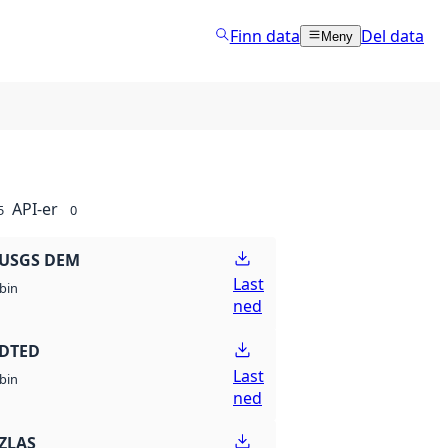
Finn data
Del data
Meny
API-er
5
0
 USGS DEM
Last
bin
ned
 DTED
Last
bin
ned
ZLAS