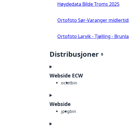
Høydedata Bilde Troms 2025
Ortofoto Sør-Varanger midlertid
Ortofoto Larvik - Tjølling - Brunl
Distribusjoner
8
Webside ECW
octet
bin
Webside
jpeg
bin