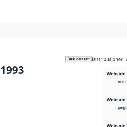
Distribusjoner
Bruk datasett
 1993
Webside
octet
Webside
jpeg
Webside 