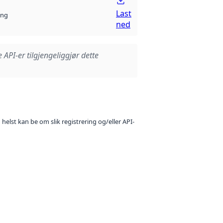
Last
ng
ned
e API-er tilgjengeliggjør dette
 helst kan be om slik registrering og/eller API-