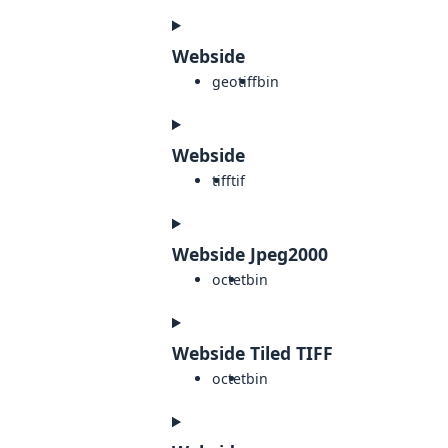
Webside
geotiff
bin
Webside
tiff
tif
Webside Jpeg2000
octet
bin
Webside Tiled TIFF
octet
bin