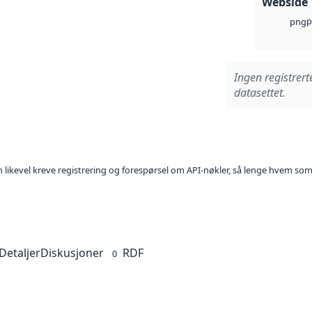
Webside
p
png
Ingen registrert
datasettet.
kan likevel kreve registrering og forespørsel om API-nøkler, så lenge hvem som
Detaljer
Diskusjoner
RDF
0