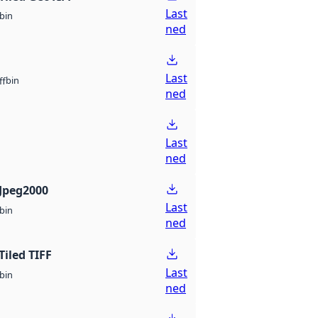
Last
bin
ned
Last
bin
ff
ned
Last
ned
Jpeg2000
Last
bin
ned
Tiled TIFF
Last
bin
ned