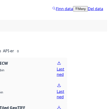
Finn data
Del data
Meny
API-er
8
0
 ECW
Last
bin
ned
Last
bin
ned
Tiled GeoTIFF