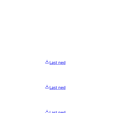
Last ned
Last ned
Last ned