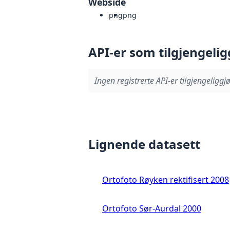
Webside
png
png
API-er som tilgjengelig
Ingen registrerte API-er tilgjengeliggjø
Lignende datasett
Ortofoto Røyken rektifisert 2008
Ortofoto Sør-Aurdal 2000