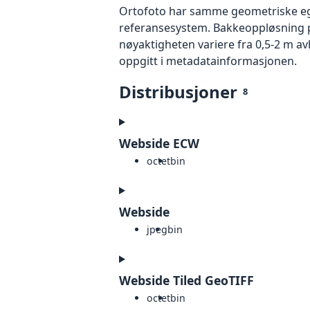
Ortofoto har samme geometriske egen
referansesystem. Bakkeoppløsning på
nøyaktigheten variere fra 0,5-2 m a
oppgitt i metadatainformasjonen.
Distribusjoner
8
Webside ECW
octet
bin
Webside
jpeg
bin
Webside Tiled GeoTIFF
octet
bin