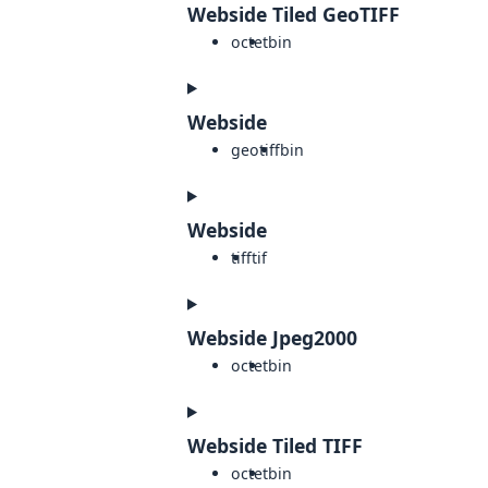
Webside Tiled GeoTIFF
octet
bin
Webside
geotiff
bin
Webside
tiff
tif
Webside Jpeg2000
octet
bin
Webside Tiled TIFF
octet
bin