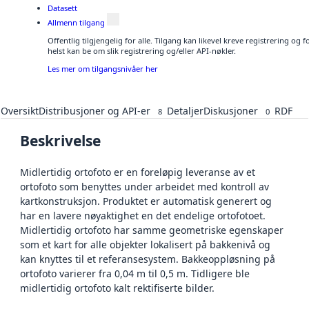
Datasett
Allmenn tilgang
Offentlig tilgjengelig for alle. Tilgang kan likevel kreve registrering o
helst kan be om slik registrering og/eller API-nøkler.
Les mer om tilgangsnivåer her
Oversikt
Distribusjoner og API-er
Detaljer
Diskusjoner
RDF
8
0
Beskrivelse
Midlertidig ortofoto er en foreløpig leveranse av et
ortofoto som benyttes under arbeidet med kontroll av
kartkonstruksjon. Produktet er automatisk generert og
har en lavere nøyaktighet en det endelige ortofotoet.
Midlertidig ortofoto har samme geometriske egenskaper
som et kart for alle objekter lokalisert på bakkenivå og
kan knyttes til et referansesystem. Bakkeoppløsning på
ortofoto varierer fra 0,04 m til 0,5 m. Tidligere ble
midlertidig ortofoto kalt rektifiserte bilder.