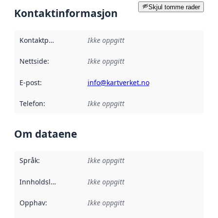
Skjul tomme rader
Kontaktinformasjon
Kontaktpunkt
:
Ikke oppgitt
Nettside
:
Ikke oppgitt
E-post
:
info@kartverket.no
Telefon
:
Ikke oppgitt
Om dataene
Språk
:
Ikke oppgitt
Innholdsleverandører
Ikke oppgitt
:
Opphav
:
Ikke oppgitt