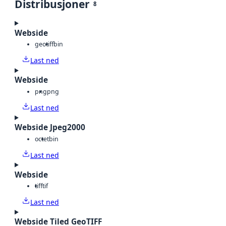
Distribusjoner
8
Webside
geotiff
bin
Last ned
Webside
png
png
Last ned
Webside Jpeg2000
octet
bin
Last ned
Webside
tiff
tif
Last ned
Webside Tiled GeoTIFF