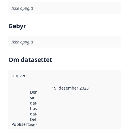
Ikke oppgitt
Gebyr
Ikke oppgitt
Om datasettet
Utgiver
:
19. desember 2023
Denne datoen
sier når
datasettet ble
høstet av
data.norge.no.
Det kan ha
Publisert
:
vært