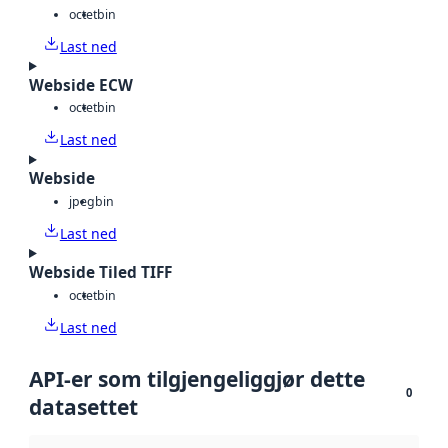
octet
bin
Last ned
Webside ECW
octet
bin
Last ned
Webside
jpeg
bin
Last ned
Webside Tiled TIFF
octet
bin
Last ned
API-er som tilgjengeliggjør dette
0
datasettet