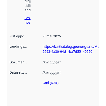
tilgjengelig
tidligere
andre steder.
Les mer om
høsting her
Sist oppdatert
:
9. mai 2026
Landingsside
:
https://kartkatalog.geonorge.no/Metad
9293-4a30-94d1-ba7d55140550
Dokumentasjon
:
Ikke oppgitt
Datasettype
:
Ikke oppgitt
God (60%)
Metadatakvalitet
er en indikator
på hvor godt
datasettene er
beskrevet ved