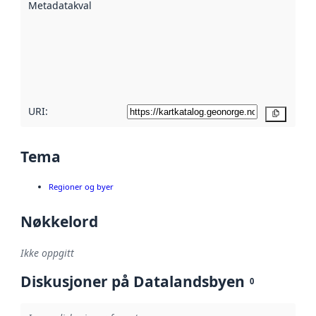
Metadatakvalitet
:
hjelp
avmetadata.
Les mer om
metadatakvalitet
her
URI:
Kopier
Tema
Regioner og byer
Nøkkelord
Ikke oppgitt
Diskusjoner på Datalandsbyen
0