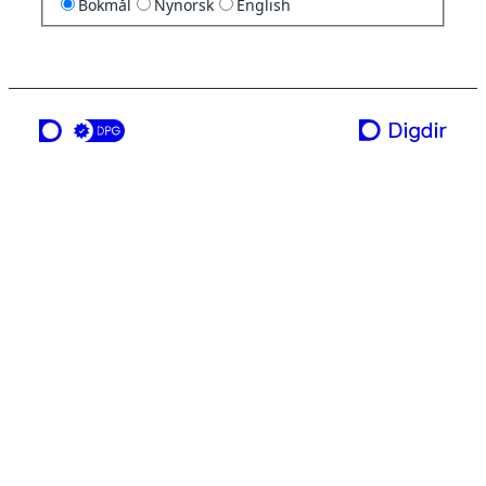
Bokmål
Nynorsk
English
en tjeneste fra