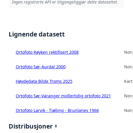
Ingen registrerte API-er tilgjengeliggjør dette datasettet.
Lignende datasett
Ortofoto Røyken rektifisert 2008
Norg
Ortofoto Sør-Aurdal 2000
Norg
Høydedata Bilde Troms 2025
Kart
Ortofoto Sør-Varanger midlertidig ortofoto 2021
Norg
Ortofoto Larvik - Tjølling - Brunlanes 1966
Norg
Distribusjoner
8