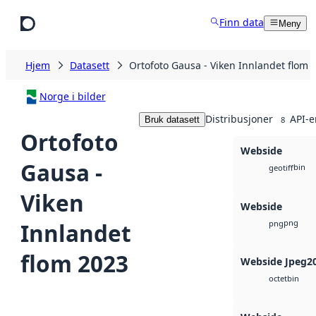
Hopp til hovedinnhold
Finn data
Meny
Hjem
Datasett
Ortofoto Gausa - Viken Innlandet flom 
Norge i bilder
Distribusjoner
API-e
Bruk datasett
8
Ortofoto
Webside
Gausa -
bin
geotiff
Viken
Webside
png
Innlandet
png
flom 2023
Webside Jpeg2
bin
octet