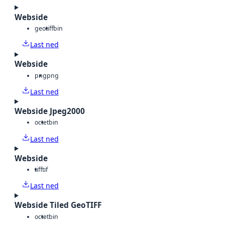
Webside
geotiff
bin
Last ned
Webside
png
png
Last ned
Webside Jpeg2000
octet
bin
Last ned
Webside
tiff
tif
Last ned
Webside Tiled GeoTIFF
octet
bin