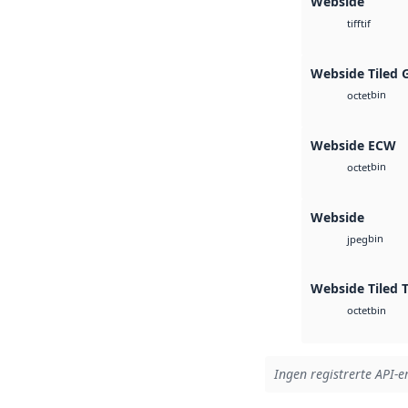
Webside
tif
tiff
Webside Tiled 
bin
octet
Webside ECW
bin
octet
Webside
bin
jpeg
Webside Tiled 
bin
octet
Ingen registrerte API-er