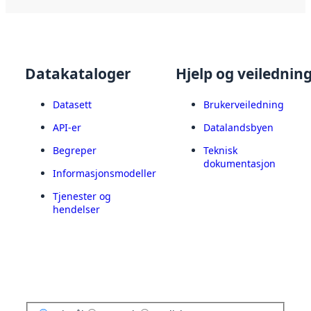
Datakataloger
Hjelp og veilednin
Datasett
Brukerveiledning
API-er
Datalandsbyen
Begreper
Teknisk
dokumentasjon
Informasjonsmodeller
Tjenester og
hendelser