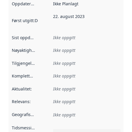
Oppdateringsfrekvens
Ikke Planlagt
:
22. august 2023
Først utgitt
:
Denne datoen sier når dataene i dette datasettet 
Sist oppdatert
:
Ikke oppgitt
Nøyaktighet
:
Ikke oppgitt
Tilgjengelighet
:
Ikke oppgitt
Kompletthet
:
Ikke oppgitt
Aktualitet
:
Ikke oppgitt
Relevans
:
Ikke oppgitt
Geografisk avgrensning
:
Ikke oppgitt
Tidsmessig avgrensning
: