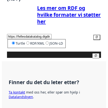
Les mer om RDF og
hvilke formater vi støtter
her
Kopier
Turtle
RDF/XML
JSON-LD
Kopier
Finner du det du leter etter?
Ta kontakt
med oss her, eller spør om hjelp i
Datalandsbyen
.