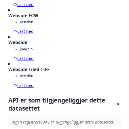
Last ned
Webside ECW
octet
bin
Last ned
Webside
jpeg
bin
Last ned
Webside Tiled TIFF
octet
bin
Last ned
API-er som tilgjengeliggjør dette
0
datasettet
Ingen registrerte API-er tilgjengeliggjør dette datasettet.