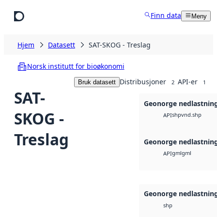
Hopp til hovedinnhold
Finn data
Meny
Hjem
Datasett
SAT-SKOG - Treslag
Norsk institutt for bioøkonomi
Distribusjoner
API-er
Bruk datasett
2
1
SAT-
Geonorge nedlastnin
SKOG -
shp
vnd.shp
API
Treslag
Geonorge nedlastnin
gml
gml
API
Geonorge nedlastnin
shp