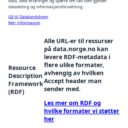
data, dele erfaringer og spørre om råd som gjelder
datadeling og informasjonsforvaltning.
Gå til Datalandsbyen
Mer informasjon
Alle URL-er til ressurser
på data.norge.no kan
levere RDF-metadata i
flere ulike formater,
Resource
avhengig av hvilken
Description
Accept header man
Framework
sender med.
(RDF)
Les mer om RDF og
hvilke formater vi støtter
her