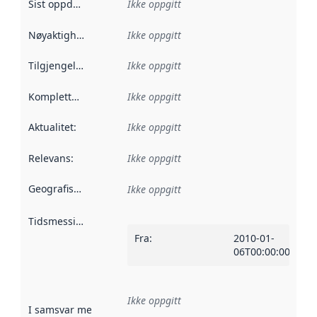
Sist oppdatert
:
Ikke oppgitt
Nøyaktighet
:
Ikke oppgitt
Tilgjengelighet
:
Ikke oppgitt
Kompletthet
:
Ikke oppgitt
Aktualitet
:
Ikke oppgitt
Relevans
:
Ikke oppgitt
Geografisk avgrensning
:
Ikke oppgitt
Tidsmessig avgrensning
:
Fra
:
2010-01-
06T00:00:00Z
Ikke oppgitt
I samsvar med
:
Referanse til en implementasjonsregel eller a