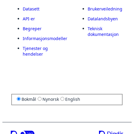
Datasett
Brukerveiledning
API-er
Datalandsbyen
Begreper
Teknisk
dokumentasjon
Informasjonsmodeller
Tjenester og
hendelser
Bokmål
Nynorsk
English
en tjeneste fra