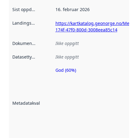
Sist oppdatert
:
16. februar 2026
Landingsside
:
https://kartkatalog.geonorge.no/Metad
174f-47f0-800d-3008eea85c14
Dokumentasjon
:
Ikke oppgitt
Datasettype
:
Ikke oppgitt
God (60%)
Metadatakvalitet
er en indikator
på hvor godt
datasettene er
beskrevet ved
Metadatakvalitet
:
hjelp
avmetadata.
Les mer om
metadatakvalitet
her