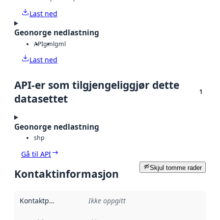
Last ned
Geonorge nedlastning
API
gml
gml
Last ned
API-er som tilgjengeliggjør dette
1
datasettet
Geonorge nedlastning
shp
Gå til API
Skjul tomme rader
Kontaktinformasjon
Kontaktpunkt
:
Ikke oppgitt