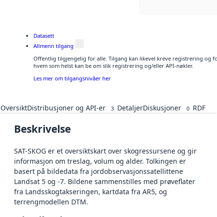
Datasett
Allmenn tilgang
Offentlig tilgjengelig for alle. Tilgang kan likevel kreve registrering og
hvem som helst kan be om slik registrering og/eller API-nøkler.
Les mer om tilgangsnivåer her
Oversikt
Distribusjoner og API-er
Detaljer
Diskusjoner
RDF
3
0
Beskrivelse
SAT-SKOG er et oversiktskart over skogressursene og gir
informasjon om treslag, volum og alder. Tolkingen er
basert på bildedata fra jordobservasjonssatellittene
Landsat 5 og -7. Bildene sammenstilles med prøveflater
fra Landsskogtakseringen, kartdata fra AR5, og
terrengmodellen DTM.