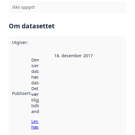
Ikke oppgitt
Om datasettet
Utgiver
:
18. desember 2017
Denne datoen
sier når
datasettet ble
høstet av
data.norge.no.
Det kan ha
Publisert
:
vært
tilgjengelig
tidligere
andre steder.
Les mer om
høsting her