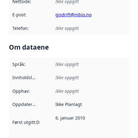
Nettside
:
Ikke oppgitt
E-post
:
gisdrift@nibio.no
Telefon
:
Ikke oppgitt
Om dataene
Språk
:
Ikke oppgitt
Innholdsleverandører
Ikke oppgitt
:
Opphav
:
Ikke oppgitt
Oppdateringsfrekvens
Ikke Planlagt
:
6. januar 2010
Først utgitt
:
Denne datoen sier når dataene i dette datasettet 