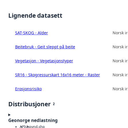
Lignende datasett
SAT-SKOG - Alder
Norsk in
Beitebruk - Geit sleppt på beite
Norsk in
Vegetasjon - Vegetasjonstyper
Norsk in
SR16 - Skogressurskart 16x16 meter - Raster
Norsk in
Erosjonsrisiko
Norsk in
Distribusjoner
2
Geonorge nedlastning
API
shp
vnd.shp