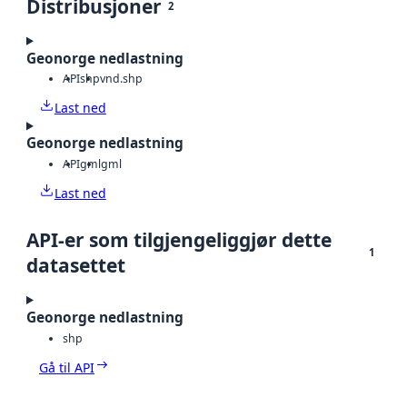
Distribusjoner
2
Geonorge nedlastning
API
shp
vnd.shp
Last ned
Geonorge nedlastning
API
gml
gml
Last ned
API-er som tilgjengeliggjør dette
1
datasettet
Geonorge nedlastning
shp
Gå til API