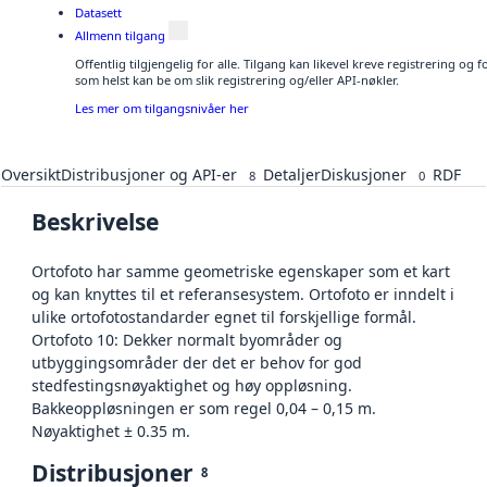
Datasett
Allmenn tilgang
Offentlig tilgjengelig for alle. Tilgang kan likevel kreve registrering og
som helst kan be om slik registrering og/eller API-nøkler.
Les mer om tilgangsnivåer her
Oversikt
Distribusjoner og API-er
Detaljer
Diskusjoner
RDF
8
0
Beskrivelse
Ortofoto har samme geometriske egenskaper som et kart
og kan knyttes til et referansesystem. Ortofoto er inndelt i
ulike ortofotostandarder egnet til forskjellige formål.
Ortofoto 10: Dekker normalt byområder og
utbyggingsområder der det er behov for god
stedfestingsnøyaktighet og høy oppløsning.
Bakkeoppløsningen er som regel 0,04 – 0,15 m.
Nøyaktighet ± 0.35 m.
Distribusjoner
8