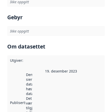
Ikke oppgitt
Gebyr
Ikke oppgitt
Om datasettet
Utgiver
:
19. desember 2023
Denne datoen
sier når
datasettet ble
høstet av
data.norge.no.
Det kan ha
Publisert
:
vært
tilgjengelig