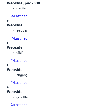
Webside Jpeg2000
octet
bin
Last ned
Webside
jpeg
bin
Last ned
Webside
tiff
tif
Last ned
Webside
png
png
Last ned
Webside
geotiff
bin
Last ned