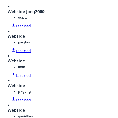
Webside Jpeg2000
octet
bin
Last ned
Webside
jpeg
bin
Last ned
Webside
tiff
tif
Last ned
Webside
png
png
Last ned
Webside
geotiff
bin