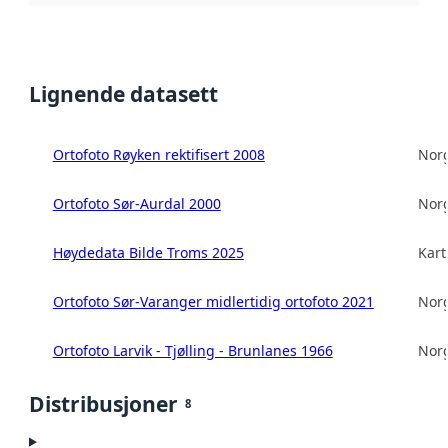
Lignende datasett
Ortofoto Røyken rektifisert 2008
Norg
Ortofoto Sør-Aurdal 2000
Norg
Høydedata Bilde Troms 2025
Kart
Ortofoto Sør-Varanger midlertidig ortofoto 2021
Norg
Ortofoto Larvik - Tjølling - Brunlanes 1966
Norg
Distribusjoner
8