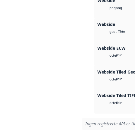
Webside
png
png
Webside
bin
geotiff
Webside ECW
bin
octet
Webside Tiled Ge
bin
octet
Webside Tiled TIF
bin
octet
Ingen registrerte API-er ti