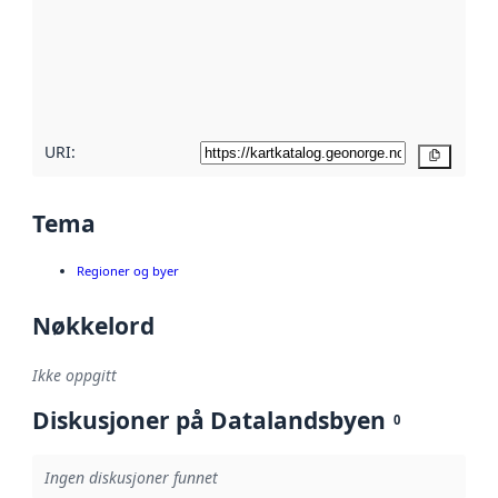
avmetadata.
Les mer om
metadatakvalitet
her
URI:
Kopier
Tema
Regioner og byer
Nøkkelord
Ikke oppgitt
Diskusjoner på Datalandsbyen
0
Ingen diskusjoner funnet