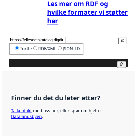
Les mer om RDF og
hvilke formater vi støtter
her
Kopier
Turtle
RDF/XML
JSON-LD
Kopier
Finner du det du leter etter?
Ta kontakt
med oss her, eller spør om hjelp i
Datalandsbyen
.