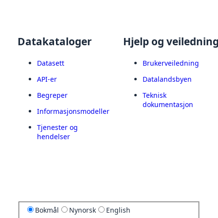
Datakataloger
Hjelp og veilednin
Datasett
Brukerveiledning
API-er
Datalandsbyen
Begreper
Teknisk
dokumentasjon
Informasjonsmodeller
Tjenester og
hendelser
Bokmål
Nynorsk
English