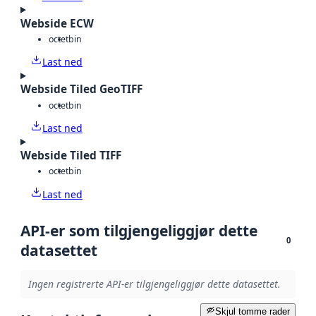
Webside ECW
octet
bin
Last ned
Webside Tiled GeoTIFF
octet
bin
Last ned
Webside Tiled TIFF
octet
bin
Last ned
API-er som tilgjengeliggjør dette
0
datasettet
Ingen registrerte API-er tilgjengeliggjør dette datasettet.
Skjul tomme rader