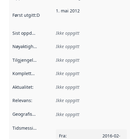
1. mai 2012
Først utgitt
:
Denne datoen sier når dataene i dette datasettet 
Sist oppdatert
:
Ikke oppgitt
Nøyaktighet
:
Ikke oppgitt
Tilgjengelighet
:
Ikke oppgitt
Kompletthet
:
Ikke oppgitt
Aktualitet
:
Ikke oppgitt
Relevans
:
Ikke oppgitt
Geografisk avgrensning
:
Ikke oppgitt
Tidsmessig avgrensning
:
Fra
:
2016-02-