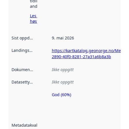
tidligere
andre steder.
Les mer om
høsting her
Sist oppdatert
:
9. mai 2026
Landingsside
:
https://kartkatalog.geonorge.no/Metad
2890-40f0-8281-27a31a6b8a3b
Dokumentasjon
:
Ikke oppgitt
Datasettype
:
Ikke oppgitt
God (60%)
Metadatakvalitet
er en indikator
på hvor godt
datasettene er
beskrevet ved
Metadatakvalitet
:
hjelp