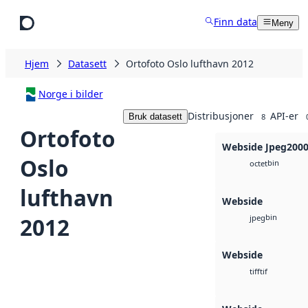
Hopp til hovedinnhold
Finn data
Meny
Hjem
Datasett
Ortofoto Oslo lufthavn 2012
Norge i bilder
Distribusjoner
API-er
Bruk datasett
8
Ortofoto
Webside Jpeg200
Oslo
bin
octet
lufthavn
Webside
bin
2012
jpeg
Webside
tif
tiff