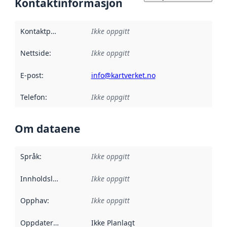
Kontaktinformasjon
Kontaktpunkt
:
Ikke oppgitt
Nettside
:
Ikke oppgitt
E-post
:
info@kartverket.no
Telefon
:
Ikke oppgitt
Om dataene
Språk
:
Ikke oppgitt
Innholdsleverandører
Ikke oppgitt
:
Opphav
:
Ikke oppgitt
Oppdateringsfrekvens
Ikke Planlagt
: