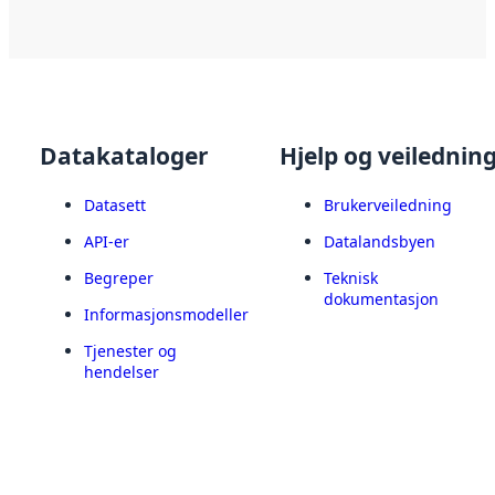
Datakataloger
Hjelp og veilednin
Datasett
Brukerveiledning
API-er
Datalandsbyen
Begreper
Teknisk
dokumentasjon
Informasjonsmodeller
Tjenester og
hendelser