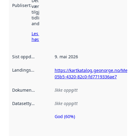
Det kan ha
Publisert
:
vært
tilgjengelig
tidligere
andre steder.
Les mer om
høsting her
Sist oppdatert
:
9. mai 2026
Landingsside
:
https://kartkatalog.geonorge.no/Metad
05b5-4320-82c0-fd7719336ae7
Dokumentasjon
:
Ikke oppgitt
Datasettype
:
Ikke oppgitt
God (60%)
Metadatakvalitet
er en indikator
på hvor godt