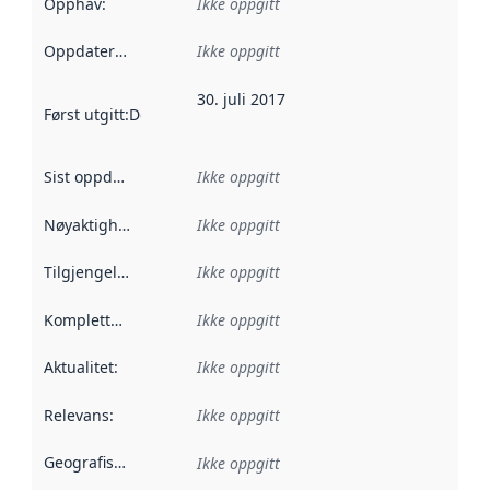
Opphav
:
Ikke oppgitt
Oppdateringsfrekvens
Ikke oppgitt
:
30. juli 2017
Først utgitt
:
Denne datoen sier når dataene i dette datasettet 
Sist oppdatert
:
Ikke oppgitt
Nøyaktighet
:
Ikke oppgitt
Tilgjengelighet
:
Ikke oppgitt
Kompletthet
:
Ikke oppgitt
Aktualitet
:
Ikke oppgitt
Relevans
:
Ikke oppgitt
Geografisk avgrensning
:
Ikke oppgitt