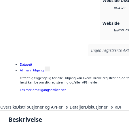
Webside US
bin
octet
Webside
vnd.las
laz
Ingen registrerte API
Datasett
Allmenn tilgang
Offentlig tilgjengelig for alle. Tilgang kan likevel kreve registrering o
helst kan be om slik registrering og/eller API-nøkler.
Les mer om tilgangsnivåer her
Oversikt
Distribusjoner og API-er
Detaljer
Diskusjoner
RDF
5
0
Beskrivelse