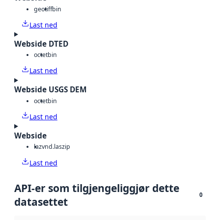
geotiff
bin
Last ned
Webside DTED
octet
bin
Last ned
Webside USGS DEM
octet
bin
Last ned
Webside
laz
vnd.laszip
Last ned
API-er som tilgjengeliggjør dette
0
datasettet