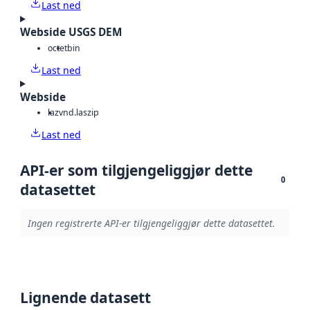
Last ned
Webside USGS DEM
octet
bin
Last ned
Webside
laz
vnd.laszip
Last ned
API-er som tilgjengeliggjør dette
0
datasettet
Ingen registrerte API-er tilgjengeliggjør dette datasettet.
Lignende datasett