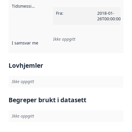
Tidsmessig avgrensning
:
Fra
:
2018-01-
26T00:00:00Z
Ikke oppgitt
I samsvar med
:
Referanse til en implementasjonsregel eller a
Lovhjemler
Ikke oppgitt
Begreper brukt i datasett
Ikke oppgitt