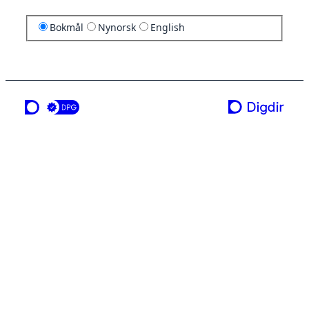
Bokmål
Nynorsk
English
en tjeneste fra