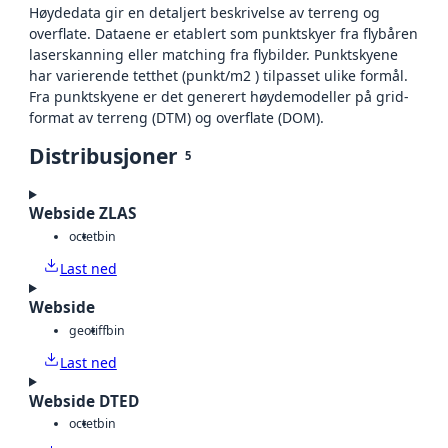
Høydedata gir en detaljert beskrivelse av terreng og
overflate. Dataene er etablert som punktskyer fra flybåren
laserskanning eller matching fra flybilder. Punktskyene
har varierende tetthet (punkt/m2 ) tilpasset ulike formål.
Fra punktskyene er det generert høydemodeller på grid-
format av terreng (DTM) og overflate (DOM).
Distribusjoner
5
Webside ZLAS
octet
bin
Last ned
Webside
geotiff
bin
Last ned
Webside DTED
octet
bin