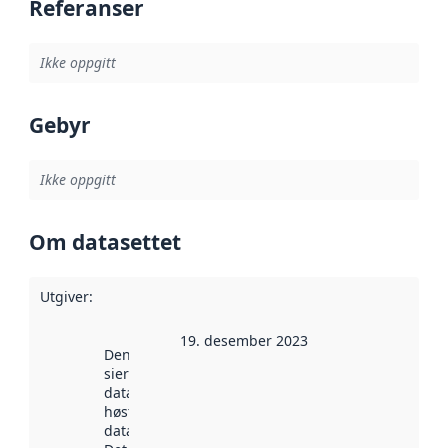
Referanser
Ikke oppgitt
Gebyr
Ikke oppgitt
Om datasettet
Utgiver
:
19. desember 2023
Denne datoen
sier når
datasettet ble
høstet av
data.norge.no.