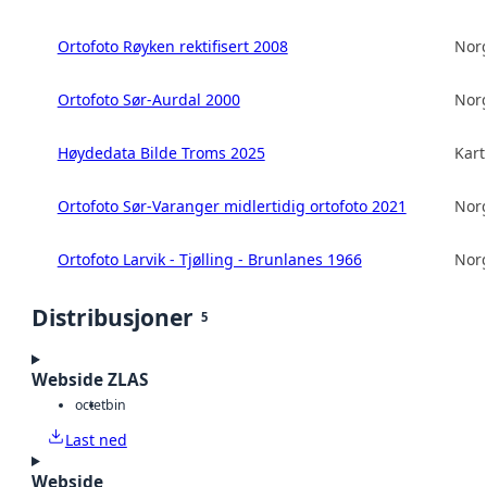
Ortofoto Røyken rektifisert 2008
Norg
Ortofoto Sør-Aurdal 2000
Norg
Høydedata Bilde Troms 2025
Kart
Ortofoto Sør-Varanger midlertidig ortofoto 2021
Norg
Ortofoto Larvik - Tjølling - Brunlanes 1966
Norg
Distribusjoner
5
Webside ZLAS
octet
bin
Last ned
Webside