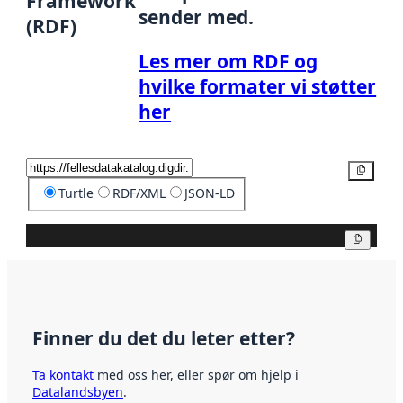
Framework
sender med.
(RDF)
Les mer om RDF og
hvilke formater vi støtter
her
Kopier
Turtle
RDF/XML
JSON-LD
Kopier
Finner du det du leter etter?
Ta kontakt
med oss her, eller spør om hjelp i
Datalandsbyen
.