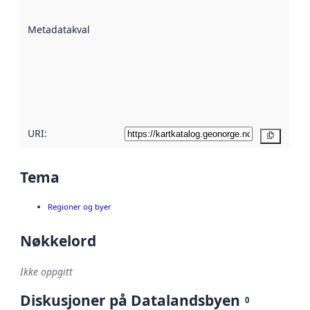
datasettene er
beskrevet ved
Metadatakvalitet
:
hjelp
avmetadata.
Les mer om
metadatakvalitet
her
URI:
Kopier
Tema
Regioner og byer
Nøkkelord
Ikke oppgitt
Diskusjoner på Datalandsbyen
0