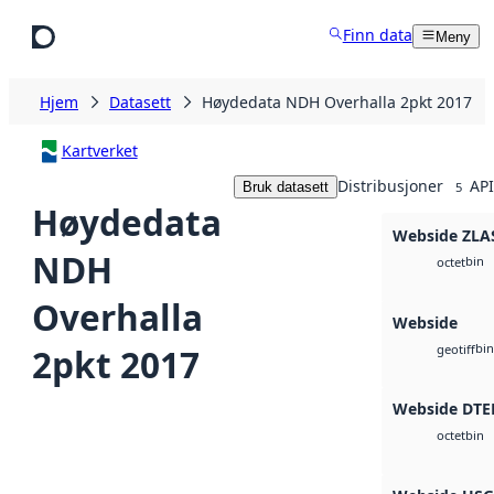
Hopp til hovedinnhold
Finn data
Meny
Hjem
Datasett
Høydedata NDH Overhalla 2pkt 2017
Kartverket
Distribusjoner
API
Bruk datasett
5
Høydedata
Webside ZLA
NDH
bin
octet
Overhalla
Webside
bin
2pkt 2017
geotiff
Webside DTE
bin
octet