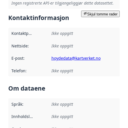
Ingen registrerte API-er tilgjengeliggjør dette datasettet.
Skjul tomme rader
Kontaktinformasjon
Kontaktpunkt
:
Ikke oppgitt
Nettside
:
Ikke oppgitt
E-post
:
hoydedata@kartverket.no
Telefon
:
Ikke oppgitt
Om dataene
Språk
:
Ikke oppgitt
Innholdsleverandører
Ikke oppgitt
: