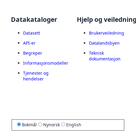
Datakataloger
Hjelp og veilednin
Datasett
Brukerveiledning
API-er
Datalandsbyen
Begreper
Teknisk
dokumentasjon
Informasjonsmodeller
Tjenester og
hendelser
Bokmål
Nynorsk
English