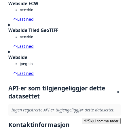
Webside ECW
octet
bin
Last ned
Webside Tiled GeoTIFF
octet
bin
Last ned
Webside
jpeg
bin
Last ned
API-er som tilgjengeliggjør dette
0
datasettet
Ingen registrerte API-er tilgjengeliggjør dette datasettet.
Skjul tomme rader
Kontaktinformasjon