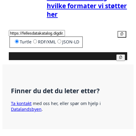
hvilke formater vi støtter
her
Kopier
Turtle
RDF/XML
JSON-LD
Kopier
Finner du det du leter etter?
Ta kontakt
med oss her, eller spør om hjelp i
Datalandsbyen
.