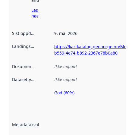
andre steder.
Les mer om
høsting her
Sist oppdatert
:
9. mai 2026
Landingsside
:
https://kartkatalog.geonorge.no/Metad
b559-4e74-b892-2367e78b0a80
Dokumentasjon
:
Ikke oppgitt
Datasettype
:
Ikke oppgitt
God (60%)
Metadatakvalitet
er en indikator
på hvor godt
datasettene er
beskrevet ved
Metadatakvalitet
:
hjelp
avmetadata.