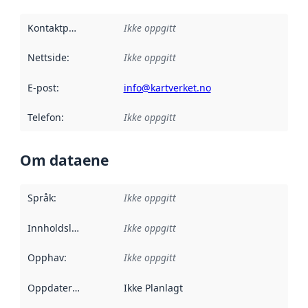
Kontaktpunkt
:
Ikke oppgitt
Nettside
:
Ikke oppgitt
E-post
:
info@kartverket.no
Telefon
:
Ikke oppgitt
Om dataene
Språk
:
Ikke oppgitt
Innholdsleverandører
Ikke oppgitt
:
Opphav
:
Ikke oppgitt
Oppdateringsfrekvens
Ikke Planlagt
: