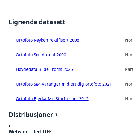
Lignende datasett
Ortofoto Røyken rektifisert 2008
Norg
Ortofoto Sør-Aurdal 2000
Norg
Høydedata Bilde Troms 2025
Kart
Ortofoto Sør-Varanger midlertidig ortofoto 2021
Norg
Ortofoto Bjerka-Mo-Storforshei 2012
Norg
Distribusjoner
8
Webside Tiled TIFF