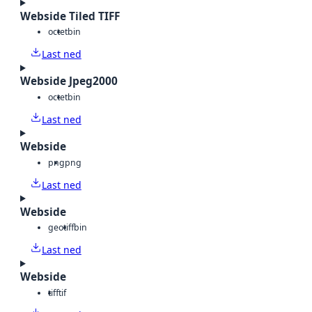
Webside Tiled TIFF
octet
bin
Last ned
Webside Jpeg2000
octet
bin
Last ned
Webside
png
png
Last ned
Webside
geotiff
bin
Last ned
Webside
tiff
tif