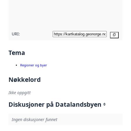
Les mer om
metadatakvalitet
her
URI:
Kopier
Tema
Regioner og byer
Nøkkelord
Ikke oppgitt
Diskusjoner på Datalandsbyen
0
Ingen diskusjoner funnet