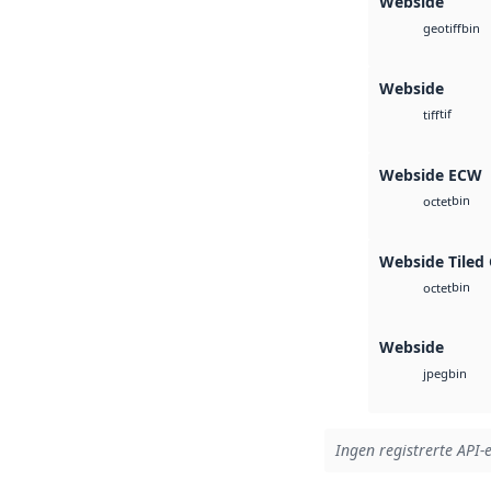
Webside
bin
geotiff
Webside
tif
tiff
Webside ECW
bin
octet
Webside Tiled
bin
octet
Webside
bin
jpeg
Ingen registrerte API-e