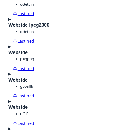
octet
bin
Last ned
Webside Jpeg2000
octet
bin
Last ned
Webside
png
png
Last ned
Webside
geotiff
bin
Last ned
Webside
tiff
tif
Last ned