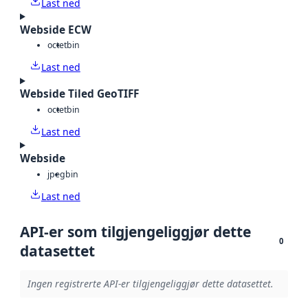
Last ned
Webside ECW
octet
bin
Last ned
Webside Tiled GeoTIFF
octet
bin
Last ned
Webside
jpeg
bin
Last ned
API-er som tilgjengeliggjør dette
0
datasettet
Ingen registrerte API-er tilgjengeliggjør dette datasettet.