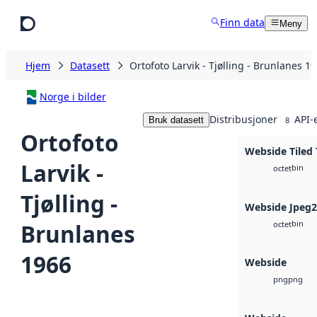
Hopp til hovedinnhold
Finn data
Meny
Hjem
Datasett
Ortofoto Larvik - Tjølling - Brunlanes 1
Norge i bilder
Distribusjoner
API-
Bruk datasett
8
Ortofoto
Webside Tiled 
Larvik -
bin
octet
Tjølling -
Webside Jpeg
bin
Brunlanes
octet
1966
Webside
png
png