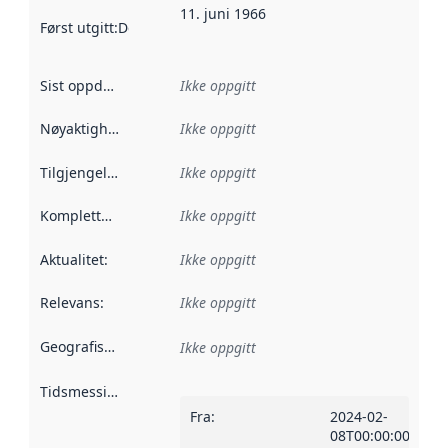
11. juni 1966
Først utgitt
:
Denne datoen sier når dataene i dette datasettet 
Sist oppdatert
:
Ikke oppgitt
Nøyaktighet
:
Ikke oppgitt
Tilgjengelighet
:
Ikke oppgitt
Kompletthet
:
Ikke oppgitt
Aktualitet
:
Ikke oppgitt
Relevans
:
Ikke oppgitt
Geografisk avgrensning
:
Ikke oppgitt
Tidsmessig avgrensning
:
Fra
:
2024-02-
08T00:00:00Z