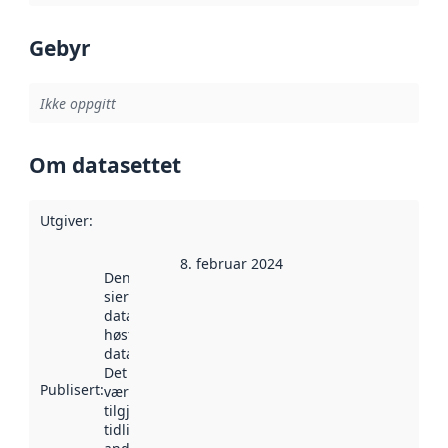
Gebyr
Ikke oppgitt
Om datasettet
Utgiver
:
8. februar 2024
Denne datoen
sier når
datasettet ble
høstet av
data.norge.no.
Det kan ha
Publisert
:
vært
tilgjengelig
tidligere