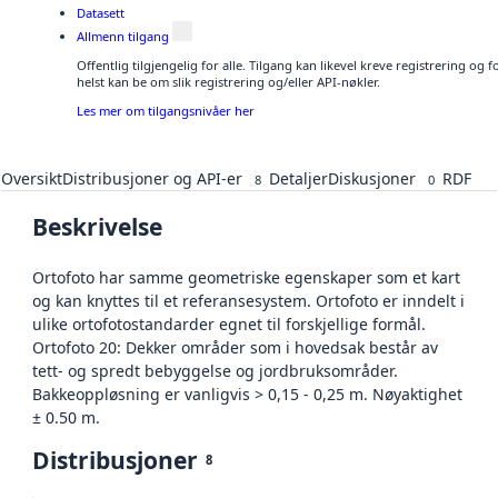
Datasett
Allmenn tilgang
Offentlig tilgjengelig for alle. Tilgang kan likevel kreve registrering o
helst kan be om slik registrering og/eller API-nøkler.
Les mer om tilgangsnivåer her
Oversikt
Distribusjoner og API-er
Detaljer
Diskusjoner
RDF
8
0
Beskrivelse
Ortofoto har samme geometriske egenskaper som et kart
og kan knyttes til et referansesystem. Ortofoto er inndelt i
ulike ortofotostandarder egnet til forskjellige formål.
Ortofoto 20: Dekker områder som i hovedsak består av
tett- og spredt bebyggelse og jordbruksområder.
Bakkeoppløsning er vanligvis > 0,15 - 0,25 m. Nøyaktighet
± 0.50 m.
Distribusjoner
8