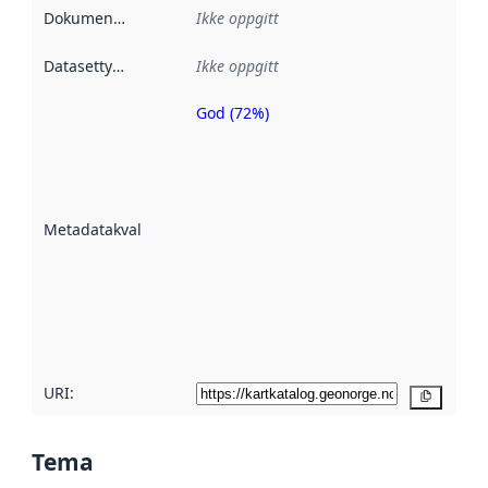
Dokumentasjon
:
Ikke oppgitt
Datasettype
:
Ikke oppgitt
God (72%)
Metadatakvalitet
er en indikator
på hvor godt
datasettene er
beskrevet ved
Metadatakvalitet
:
hjelp
avmetadata.
Les mer om
metadatakvalitet
her
URI:
Kopier
Tema