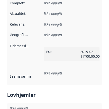
Kompletthet
:
Ikke oppgitt
Aktualitet
:
Ikke oppgitt
Relevans
:
Ikke oppgitt
Geografisk avgrensning
:
Ikke oppgitt
Tidsmessig avgrensning
:
Fra
:
2019-02-
11T00:00:00Z
Ikke oppgitt
I samsvar med
:
Referanse til en implementasjonsregel eller a
Lovhjemler
Ikke oppgitt