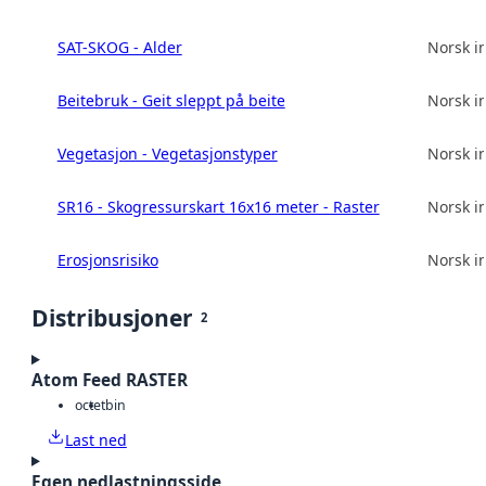
SAT-SKOG - Alder
Norsk in
Beitebruk - Geit sleppt på beite
Norsk in
Vegetasjon - Vegetasjonstyper
Norsk in
SR16 - Skogressurskart 16x16 meter - Raster
Norsk in
Erosjonsrisiko
Norsk in
Distribusjoner
2
Atom Feed RASTER
octet
bin
Last ned
Egen nedlastningsside