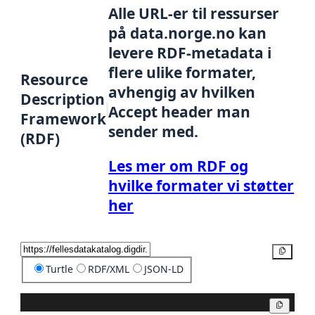
Alle URL-er til ressurser
på data.norge.no kan
levere RDF-metadata i
flere ulike formater,
Resource
avhengig av hvilken
Description
Accept header man
Framework
sender med.
(RDF)
Les mer om RDF og
hvilke formater vi støtter
her
Kopier
Turtle
RDF/XML
JSON-LD
Kopier