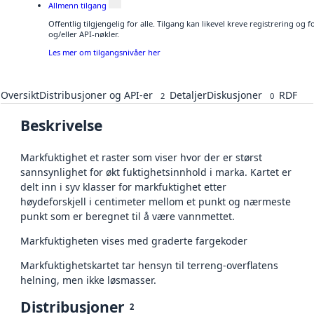
Allmenn tilgang
Offentlig tilgjengelig for alle. Tilgang kan likevel kreve registrering o
og/eller API-nøkler.
Les mer om tilgangsnivåer her
Oversikt
Distribusjoner og API-er
Detaljer
Diskusjoner
RDF
2
0
Beskrivelse
Markfuktighet et raster som viser hvor der er størst
sannsynlighet for økt fuktighetsinnhold i marka. Kartet er
delt inn i syv klasser for markfuktighet etter
høydeforskjell i centimeter mellom et punkt og nærmeste
punkt som er beregnet til å være vannmettet.
Markfuktigheten vises med graderte fargekoder
Markfuktighetskartet tar hensyn til terreng-overflatens
helning, men ikke løsmasser.
Distribusjoner
2