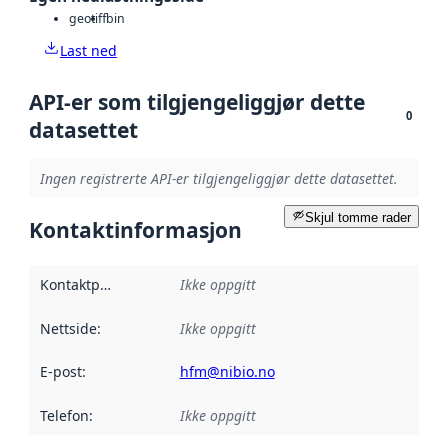
geotiff
bin
Last ned
API-er som tilgjengeliggjør dette
0
datasettet
Ingen registrerte API-er tilgjengeliggjør dette datasettet.
Skjul tomme rader
Kontaktinformasjon
Kontaktpunkt
:
Ikke oppgitt
Nettside
:
Ikke oppgitt
E-post
:
hfm@nibio.no
Telefon
:
Ikke oppgitt