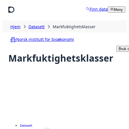
Hopp til hovedinnhold
Finn data
Meny
Hjem
Datasett
Markfuktighetsklasser
Norsk institutt for bioøkonomi
Bruk d
Markfuktighetsklasser
Datasett