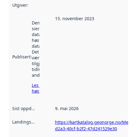
Utgiver
:
15. november 2023
Denne datoen
sier når
datasettet ble
høstet av
data.norge.no.
Det kan ha
Publisert
:
vært
tilgjengelig
tidligere
andre steder.
Les mer om
høsting her
Sist oppdatert
:
9. mai 2026
Landingsside
:
https://kartkatalog.geonorge.no/Metad
d2a3-40cf-b2f2-47d241529e30