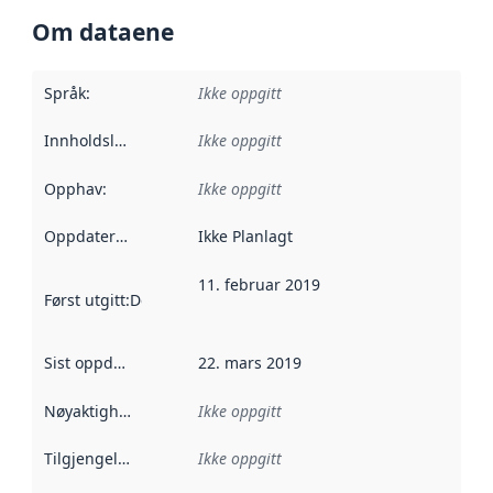
Om dataene
Språk
:
Ikke oppgitt
Innholdsleverandører
Ikke oppgitt
:
Opphav
:
Ikke oppgitt
Oppdateringsfrekvens
Ikke Planlagt
:
11. februar 2019
Først utgitt
:
Denne datoen sier når dataene i dette datasettet 
Sist oppdatert
:
22. mars 2019
Nøyaktighet
:
Ikke oppgitt
Tilgjengelighet
:
Ikke oppgitt