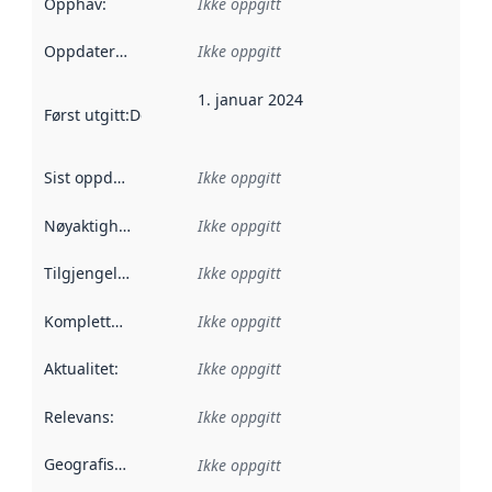
Opphav
:
Ikke oppgitt
Oppdateringsfrekvens
Ikke oppgitt
:
1. januar 2024
Først utgitt
:
Denne datoen sier når dataene i dette datasettet 
Sist oppdatert
:
Ikke oppgitt
Nøyaktighet
:
Ikke oppgitt
Tilgjengelighet
:
Ikke oppgitt
Kompletthet
:
Ikke oppgitt
Aktualitet
:
Ikke oppgitt
Relevans
:
Ikke oppgitt
Geografisk avgrensning
:
Ikke oppgitt