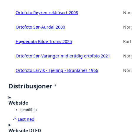
Ortofoto Røyken rektifisert 2008
Norg
Ortofoto Sør-Aurdal 2000
Norg
Høydedata Bilde Troms 2025
Kart
Ortofoto Sør-Varanger midlertidig ortofoto 2021
Norg
Ortofoto Larvik - Tjølling - Brunlanes 1966
Norg
Distribusjoner
5
Webside
geotiff
bin
Last ned
Webside DTED