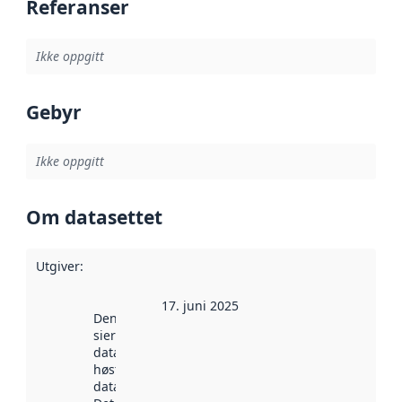
Referanser
Ikke oppgitt
Gebyr
Ikke oppgitt
Om datasettet
Utgiver
:
17. juni 2025
Denne datoen
sier når
datasettet ble
høstet av
data.norge.no.