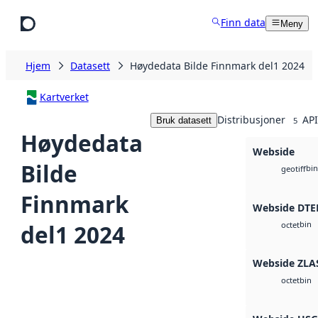
Hopp til hovedinnhold
Finn data
Meny
Hjem
Datasett
Høydedata Bilde Finnmark del1 2024
Kartverket
Distribusjoner
API
Bruk datasett
5
Høydedata
Webside
Bilde
bin
geotiff
Finnmark
Webside DTE
bin
del1 2024
octet
Webside ZLA
bin
octet