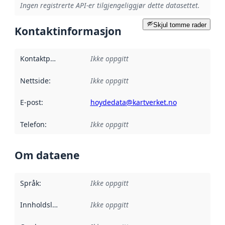
Ingen registrerte API-er tilgjengeliggjør dette datasettet.
Skjul tomme rader
Kontaktinformasjon
Kontaktpunkt
:
Ikke oppgitt
Nettside
:
Ikke oppgitt
E-post
:
hoydedata@kartverket.no
Telefon
:
Ikke oppgitt
Om dataene
Språk
:
Ikke oppgitt
Innholdsleverandører
Ikke oppgitt
: