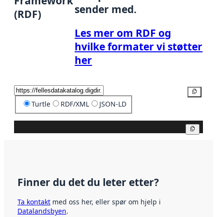
Framework
sender med.
(RDF)
Les mer om RDF og
hvilke formater vi støtter
her
Kopier
Turtle
RDF/XML
JSON-LD
Kopier
Finner du det du leter etter?
Ta kontakt
med oss her, eller spør om hjelp i
Datalandsbyen
.