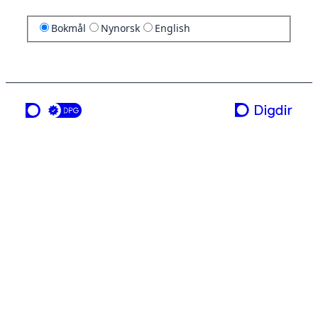
Bokmål
Nynorsk
English
en tjeneste fra