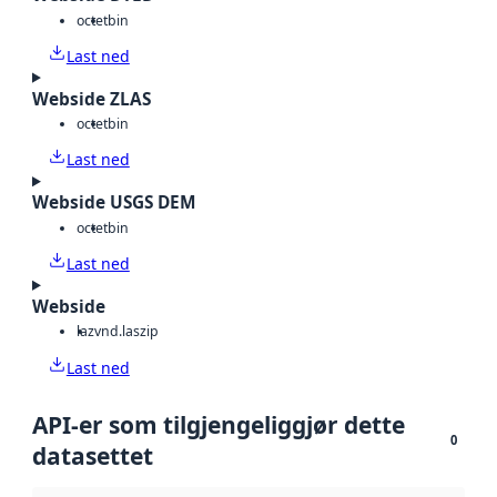
octet
bin
Last ned
Webside ZLAS
octet
bin
Last ned
Webside USGS DEM
octet
bin
Last ned
Webside
laz
vnd.laszip
Last ned
API-er som tilgjengeliggjør dette
0
datasettet