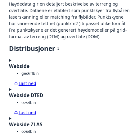
Høydedata gir en detaljert beskrivelse av terreng og
overflate. Dataene er etablert som punktskyer fra flybåren
laserskanning eller matching fra flybilder. Punktskyene
har varierende tetthet (punkt/m2 ) tilpasset ulike formål.
Fra punktskyene er det generert høydemodeller på grid-
format av terreng (DTM) og overflate (DOM).
Distribusjoner
5
Webside
geotiff
bin
Last ned
Webside DTED
octet
bin
Last ned
Webside ZLAS
octet
bin