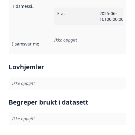
Tidsmessig avgrensning
:
Fra
:
2025-06-
16T00:00:00Z
Ikke oppgitt
I samsvar med
:
Referanse til en implementasjonsregel eller a
Lovhjemler
Ikke oppgitt
Begreper brukt i datasett
Ikke oppgitt