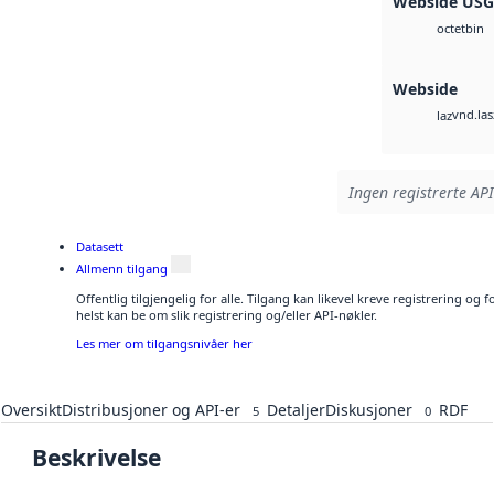
Webside US
bin
octet
Webside
vnd.las
laz
Ingen registrerte API
Datasett
Allmenn tilgang
Offentlig tilgjengelig for alle. Tilgang kan likevel kreve registrering o
helst kan be om slik registrering og/eller API-nøkler.
Les mer om tilgangsnivåer her
Oversikt
Distribusjoner og API-er
Detaljer
Diskusjoner
RDF
5
0
Beskrivelse