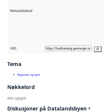
datasettene er
beskrevet ved
Metadatakvalitet
:
hjelp
avmetadata.
Les mer om
metadatakvalitet
her
URI:
Kopier
Tema
Regioner og byer
Nøkkelord
Ikke oppgitt
Diskusjoner på Datalandsbyen
0