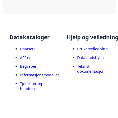
Datakataloger
Hjelp og veilednin
Datasett
Brukerveiledning
API-er
Datalandsbyen
Begreper
Teknisk
dokumentasjon
Informasjonsmodeller
Tjenester og
hendelser