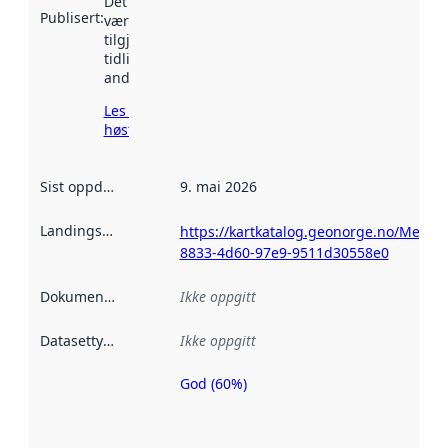
Det kan ha
Publisert
:
vært
tilgjengelig
tidligere
andre steder.
Les mer om
høsting her
Sist oppdatert
:
9. mai 2026
Landingsside
:
https://kartkatalog.geonorge.no/Metad
8833-4d60-97e9-9511d30558e0
Dokumentasjon
:
Ikke oppgitt
Datasettype
:
Ikke oppgitt
God (60%)
Metadatakvalitet
er en indikator
på hvor godt