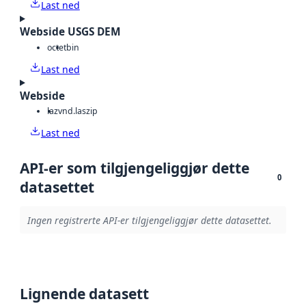
Last ned
Webside USGS DEM
octet
bin
Last ned
Webside
laz
vnd.laszip
Last ned
API-er som tilgjengeliggjør dette
0
datasettet
Ingen registrerte API-er tilgjengeliggjør dette datasettet.
Lignende datasett