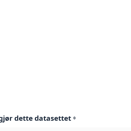
gjør dette datasettet
0