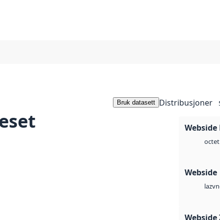
Distribusjoner
Bruk datasett
eset
Webside
octet
Webside
vn
laz
Webside 