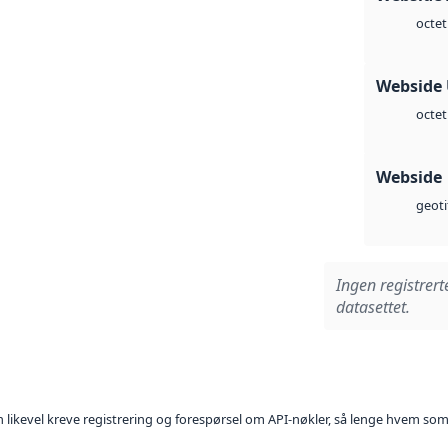
octet
Webside
octet
Webside
geoti
Ingen registrert
datasettet.
kan likevel kreve registrering og forespørsel om API-nøkler, så lenge hvem som