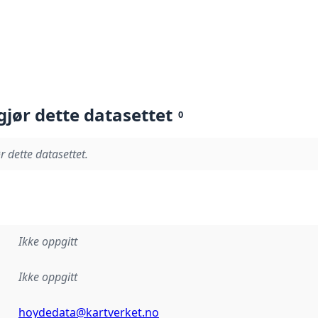
gjør dette datasettet
0
r dette datasettet.
Ikke oppgitt
Ikke oppgitt
hoydedata@kartverket.no