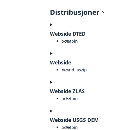
Distribusjoner
5
Webside DTED
octet
bin
Webside
laz
vnd.laszip
Webside ZLAS
octet
bin
Webside USGS DEM
octet
bin