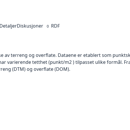
Detaljer
Diskusjoner
RDF
0
se av terreng og overflate. Dataene er etablert som punktsk
har varierende tetthet (punkt/m2 ) tilpasset ulike formål. F
rreng (DTM) og overflate (DOM).