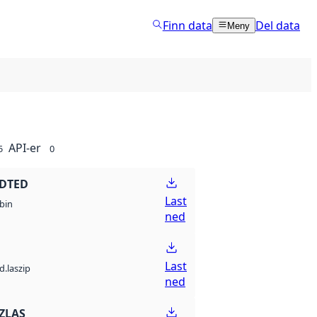
Finn data
Del data
Meny
API-er
5
0
 DTED
Last
bin
ned
Last
d.laszip
ned
ZLAS