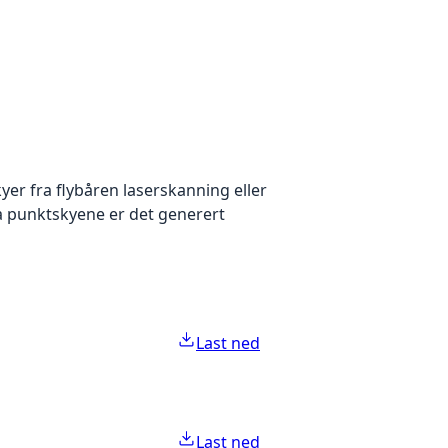
yer fra flybåren laserskanning eller
ra punktskyene er det generert
Last ned
Last ned