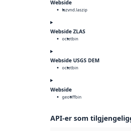
Webside
laz
vnd.laszip
Webside ZLAS
octet
bin
Webside USGS DEM
octet
bin
Webside
geotiff
bin
API-er som tilgjengelig