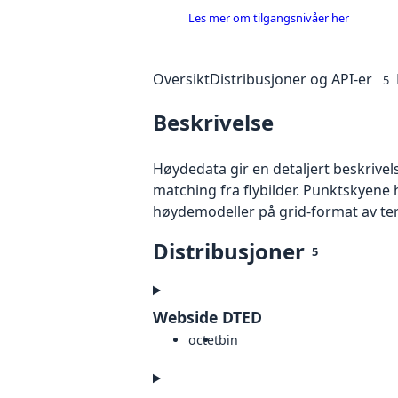
Les mer om tilgangsnivåer her
Oversikt
Distribusjoner og API-er
5
Beskrivelse
Høydedata gir en detaljert beskrivel
matching fra flybilder. Punktskyene 
høydemodeller på grid-format av te
Distribusjoner
5
Webside DTED
octet
bin