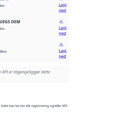
Last
bin
ned
 USGS DEM
Last
bin
ned
Last
bin
ff
ned
e API-er tilgjengeliggjør dette
 helst kan be om slik registrering og/eller API-