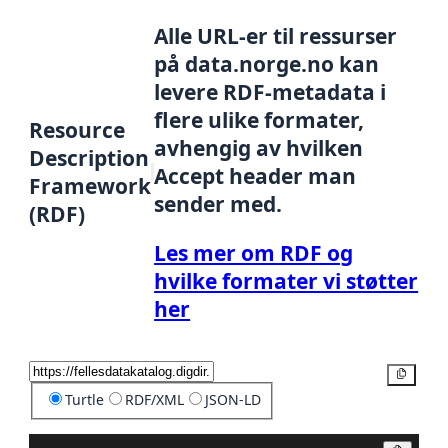
Alle URL-er til ressurser
på data.norge.no kan
levere RDF-metadata i
flere ulike formater,
Resource
avhengig av hvilken
Description
Accept header man
Framework
sender med.
(RDF)
Les mer om RDF og
hvilke formater vi støtter
her
Kopier
Turtle
RDF/XML
JSON-LD