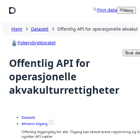
Hopp til hovedinnhold
Finn data
Meny
Hjem
Datasett
Offentlig API for operasjonelle akvakult
Fiskeridirektoratet
Bruk da
Offentlig API for
operasjonelle
akvakulturrettigheter
Datasett
Allmenn tilgang
Offentlig tilgjengelig for alle. Tilgang kan likevel kreve registrering o
og/eller API-nøkler.