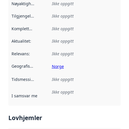
Nøyaktighet
:
Ikke oppgitt
Tilgjengelighet
:
Ikke oppgitt
Kompletthet
:
Ikke oppgitt
Aktualitet
:
Ikke oppgitt
Relevans
:
Ikke oppgitt
Geografisk avgrensning
:
Norge
Tidsmessig avgrensning
Ikke oppgitt
:
Ikke oppgitt
I samsvar med
:
Referanse til en implementasjonsregel eller a
Lovhjemler