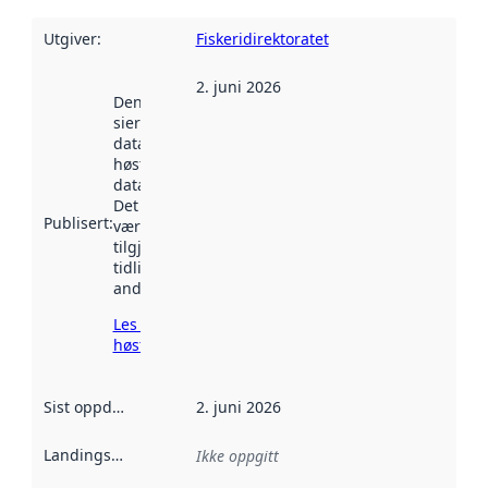
Utgiver
:
Fiskeridirektoratet
2. juni 2026
Denne datoen
sier når
datasettet ble
høstet av
data.norge.no.
Det kan ha
Publisert
:
vært
tilgjengelig
tidligere
andre steder.
Les mer om
høsting her
Sist oppdatert
:
2. juni 2026
Landingsside
:
Ikke oppgitt