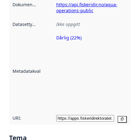
Dokumentasjon
:
https://api.fiskeridir.no/aqua-
operations-public
Datasettype
:
Ikke oppgitt
Dårlig (22%)
Metadatakvalitet
er en indikator
på hvor godt
datasettene er
beskrevet ved
Metadatakvalitet
:
hjelp
avmetadata.
Les mer om
metadatakvalitet
her
URI:
Kopier
Tema