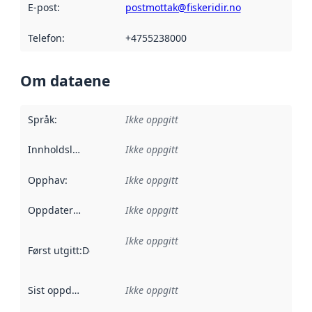
E-post
:
postmottak@fiskeridir.no
Telefon
:
+4755238000
Om dataene
Språk
:
Ikke oppgitt
Innholdsleverandører
Ikke oppgitt
:
Opphav
:
Ikke oppgitt
Oppdateringsfrekvens
Ikke oppgitt
:
Ikke oppgitt
Først utgitt
:
Denne datoen sier når dataene i dette datasettet 
Sist oppdatert
:
Ikke oppgitt