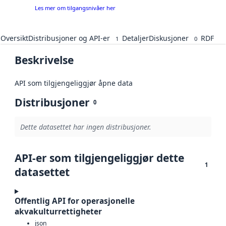
Les mer om tilgangsnivåer her
Oversikt
Distribusjoner og API-er
Detaljer
Diskusjoner
RDF
1
0
Beskrivelse
API som tilgjengeliggjør åpne data
Distribusjoner
0
Dette datasettet har ingen distribusjoner.
API-er som tilgjengeliggjør dette
1
datasettet
Offentlig API for operasjonelle
akvakulturrettigheter
json