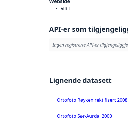
Webside
tiff
tif
API-er som tilgjengelig
Ingen registrerte API-er tilgjengeliggjø
Lignende datasett
Ortofoto Røyken rektifisert 2008
Ortofoto Sør-Aurdal 2000