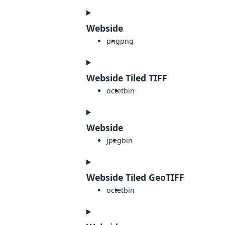
Webside
png
png
Webside Tiled TIFF
octet
bin
Webside
jpeg
bin
Webside Tiled GeoTIFF
octet
bin