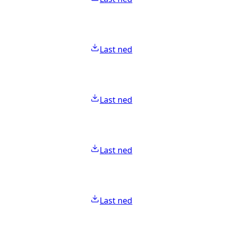
Last ned
Last ned
Last ned
Last ned