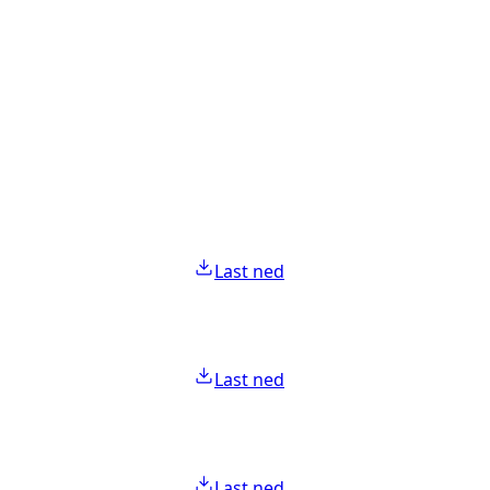
Last ned
Last ned
Last ned