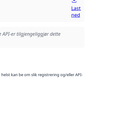
Last
ned
e API-er tilgjengeliggjør dette
 helst kan be om slik registrering og/eller API-