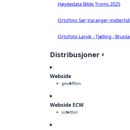
Høydedata Bilde Troms 2025
Ortofoto Sør-Varanger midlertid
Ortofoto Larvik - Tjølling - Brunl
Distribusjoner
8
Webside
geotiff
bin
Webside ECW
octet
bin