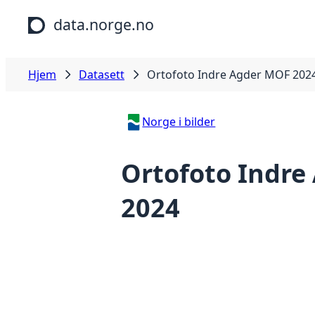
Hopp til hovedinnhold
data.norge.no
Hjem
Datasett
Ortofoto Indre Agder MOF 202
Norge i bilder
Ortofoto Indre
2024