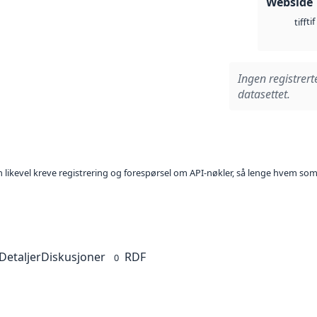
Webside
tif
tiff
Ingen registrert
datasettet.
kan likevel kreve registrering og forespørsel om API-nøkler, så lenge hvem som
Detaljer
Diskusjoner
RDF
0