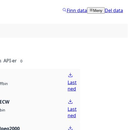
Finn data
Del data
Meny
API-er
8
0
Last
bin
ff
ned
 ECW
Last
bin
ned
Jpeg2000