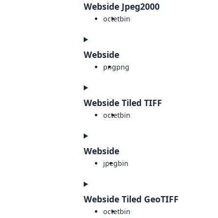
Webside Jpeg2000
octet
bin
Webside
png
png
Webside Tiled TIFF
octet
bin
Webside
jpeg
bin
Webside Tiled GeoTIFF
octet
bin