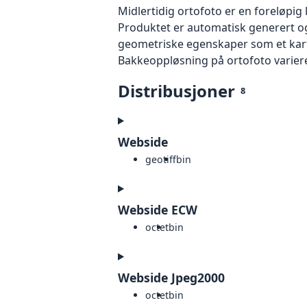
Midlertidig ortofoto er en foreløpig
Produktet er automatisk generert og
geometriske egenskaper som et kart f
Bakkeoppløsning på ortofoto varierer f
Distribusjoner
8
Webside
geotiff
bin
Webside ECW
octet
bin
Webside Jpeg2000
octet
bin