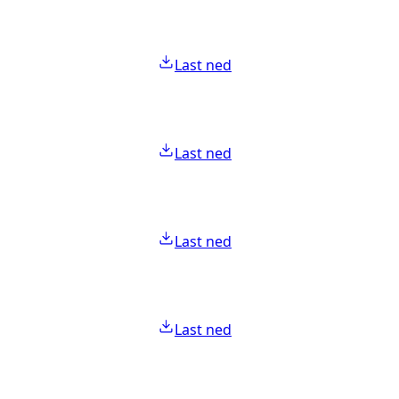
Last ned
Last ned
Last ned
Last ned