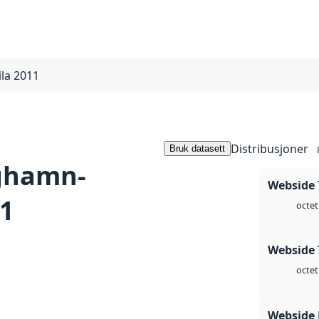
la 2011
Distribusjoner
Bruk datasett
oghamn-
Webside 
11
octet
Webside 
octet
Webside 