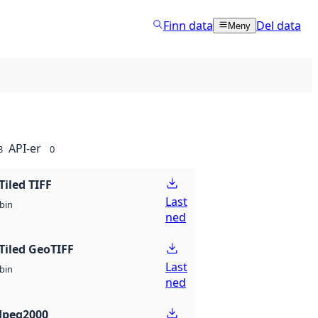
Finn data
Del data
Meny
API-er
8
0
Tiled TIFF
Last
bin
ned
Tiled GeoTIFF
Last
bin
ned
Jpeg2000