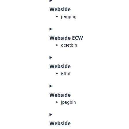
Webside
png
png
Webside ECW
octet
bin
Webside
tiff
tif
Webside
jpeg
bin
Webside