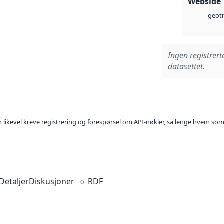
Webside
geoti
Ingen registrert
datasettet.
kan likevel kreve registrering og forespørsel om API-nøkler, så lenge hvem som
Detaljer
Diskusjoner
RDF
0