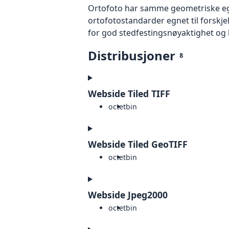
Ortofoto har samme geometriske egen
ortofotostandarder egnet til forskj
for god stedfestingsnøyaktighet og 
Distribusjoner
8
Webside Tiled TIFF
octet
bin
Webside Tiled GeoTIFF
octet
bin
Webside Jpeg2000
octet
bin