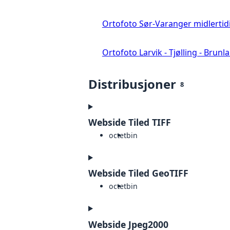
Ortofoto Sør-Varanger midlertid
Ortofoto Larvik - Tjølling - Brunl
Distribusjoner
8
Webside Tiled TIFF
octet
bin
Webside Tiled GeoTIFF
octet
bin
Webside Jpeg2000