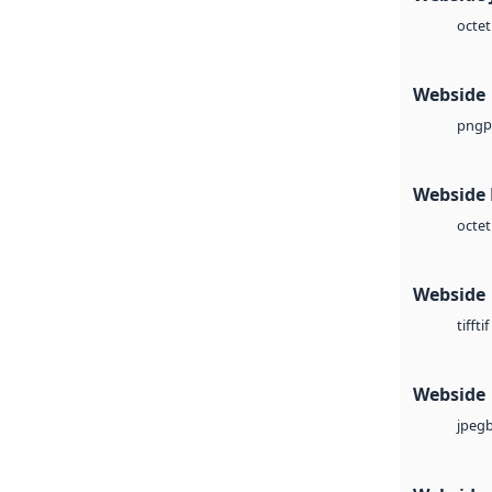
octet
Webside
p
png
Webside
octet
Webside
tif
tiff
Webside
jpeg