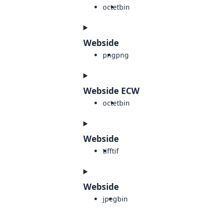
octet
bin
Webside
png
png
Webside ECW
octet
bin
Webside
tiff
tif
Webside
jpeg
bin