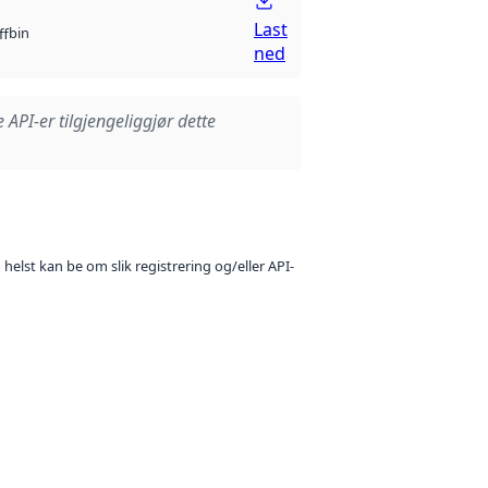
Last
bin
ff
ned
e API-er tilgjengeliggjør dette
 helst kan be om slik registrering og/eller API-