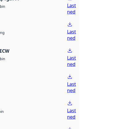
Last
bin
ned
Last
ng
ned
 ECW
Last
bin
ned
Last
ned
Last
bin
ned