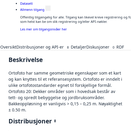
Datasett
Allmenn tilgang
Offentlig tilgjengelig for alle. Tilgang kan likevel kreve registrering og
som helst kan be om slik registrering og/eller API-nøkler.
Les mer om tilgangsnivåer her
Oversikt
Distribusjoner og API-er
Detaljer
Diskusjoner
RDF
8
0
Beskrivelse
Ortofoto har samme geometriske egenskaper som et kart
og kan knyttes til et referansesystem. Ortofoto er inndelt i
ulike ortofotostandarder egnet til forskjellige formål.
Ortofoto 20: Dekker områder som i hovedsak består av
tett- og spredt bebyggelse og jordbruksområder.
Bakkeoppløsning er vanligvis > 0,15 – 0,25 m. Nøyaktighet
± 0.50 m.
Distribusjoner
8