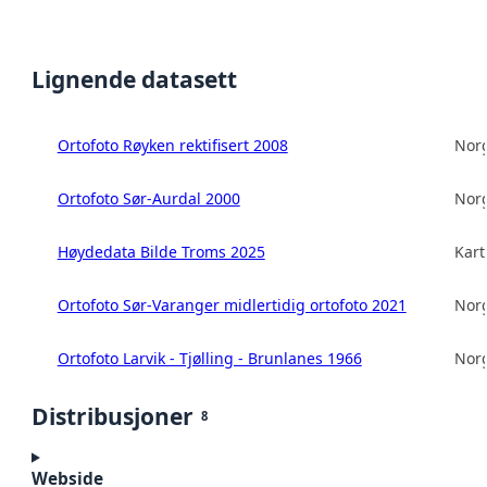
Lignende datasett
Ortofoto Røyken rektifisert 2008
Norg
Ortofoto Sør-Aurdal 2000
Norg
Høydedata Bilde Troms 2025
Kart
Ortofoto Sør-Varanger midlertidig ortofoto 2021
Norg
Ortofoto Larvik - Tjølling - Brunlanes 1966
Norg
Distribusjoner
8
Webside