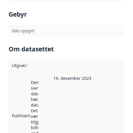
Gebyr
Ikke oppgitt
Om datasettet
Utgiver
:
19. desember 2023
Denne datoen
sier når
datasettet ble
høstet av
data.norge.no.
Det kan ha
Publisert
:
vært
tilgjengelig
tidligere