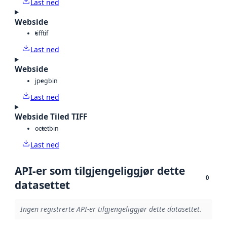
Last ned
Webside
tiff
tif
Last ned
Webside
jpeg
bin
Last ned
Webside Tiled TIFF
octet
bin
Last ned
API-er som tilgjengeliggjør dette
0
datasettet
Ingen registrerte API-er tilgjengeliggjør dette datasettet.