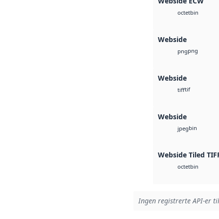
Webside ECW
bin
octet
Webside
png
png
Webside
tif
tiff
Webside
bin
jpeg
Webside Tiled TIF
bin
octet
Ingen registrerte API-er ti