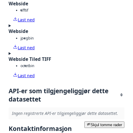
Webside
tiff
tif
Last ned
Webside
jpeg
bin
Last ned
Webside Tiled TIFF
octet
bin
Last ned
API-er som tilgjengeliggjør dette
0
datasettet
Ingen registrerte API-er tilgjengeliggjør dette datasettet.
Skjul tomme rader
Kontaktinformasjon