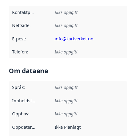
Kontaktpunkt
:
Ikke oppgitt
Nettside
:
Ikke oppgitt
E-post
:
info@kartverket.no
Telefon
:
Ikke oppgitt
Om dataene
Språk
:
Ikke oppgitt
Innholdsleverandører
Ikke oppgitt
:
Opphav
:
Ikke oppgitt
Oppdateringsfrekvens
Ikke Planlagt
: