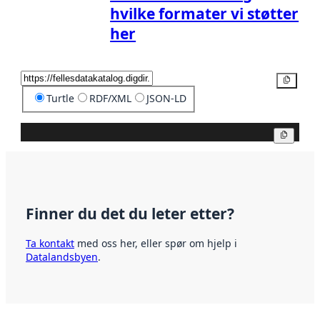
hvilke formater vi støtter
her
Kopier
Turtle
RDF/XML
JSON-LD
Kopier
Finner du det du leter etter?
Ta kontakt
med oss her, eller spør om hjelp i
Datalandsbyen
.