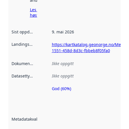
andre steder.
Les mer om
høsting her
Sist oppdatert
:
9. mai 2026
Landingsside
:
https://kartkatalog.geonorge.no/Metad
1551-458d-8d3c-fbbeb8f05fa0
Dokumentasjon
:
Ikke oppgitt
Datasettype
:
Ikke oppgitt
God (60%)
Metadatakvalitet
er en indikator
på hvor godt
datasettene er
beskrevet ved
Metadatakvalitet
:
hjelp
avmetadata.