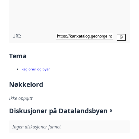
Les mer om
metadatakvalitet
her
URI:
Kopier
Tema
Regioner og byer
Nøkkelord
Ikke oppgitt
Diskusjoner på Datalandsbyen
0
Ingen diskusjoner funnet