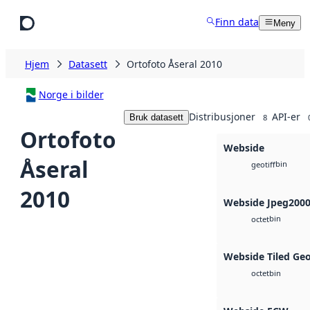
Hopp til hovedinnhold
Finn data
Meny
Hjem
Datasett
Ortofoto Åseral 2010
Norge i bilder
Distribusjoner
API-er
Bruk datasett
8
Ortofoto
Webside
Åseral
bin
geotiff
2010
Webside Jpeg200
bin
octet
Webside Tiled Ge
bin
octet