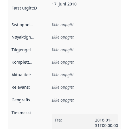
17. juni 2010
Først utgitt
:
Denne datoen sier når dataene i dette datasettet 
Sist oppdatert
:
Ikke oppgitt
Nøyaktighet
:
Ikke oppgitt
Tilgjengelighet
:
Ikke oppgitt
Kompletthet
:
Ikke oppgitt
Aktualitet
:
Ikke oppgitt
Relevans
:
Ikke oppgitt
Geografisk avgrensning
:
Ikke oppgitt
Tidsmessig avgrensning
:
Fra
:
2016-01-
31T00:00:00Z