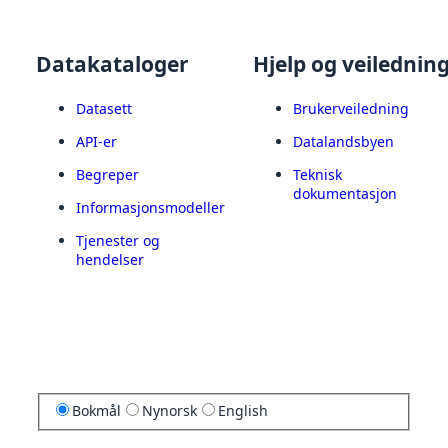
Datakataloger
Hjelp og veilednin
Datasett
Brukerveiledning
API-er
Datalandsbyen
Begreper
Teknisk
dokumentasjon
Informasjonsmodeller
Tjenester og
hendelser
Bokmål
Nynorsk
English