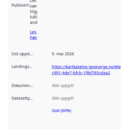
Det kan ha
Publisert
:
vært
tilgjengelig
tidligere
andre steder.
Les mer om
høsting her
Sist oppdatert
:
9. mai 2026
Landingsside
:
https://kartkatalog.geonorge.no/Metada
c991-4de7-bfcb-1f8d765cdaa2
Dokumentasjon
:
Ikke oppgitt
Datasettype
:
Ikke oppgitt
God (60%)
Metadatakvalitet
er en indikator
på hvor godt