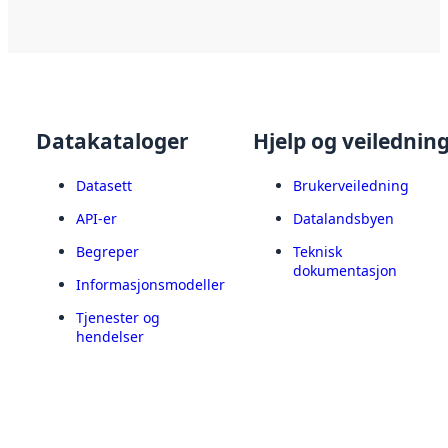
Datakataloger
Hjelp og veilednin
Datasett
Brukerveiledning
API-er
Datalandsbyen
Begreper
Teknisk
dokumentasjon
Informasjonsmodeller
Tjenester og
hendelser