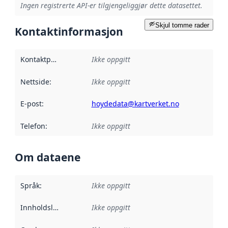
Ingen registrerte API-er tilgjengeliggjør dette datasettet.
Skjul tomme rader
Kontaktinformasjon
Kontaktpunkt
:
Ikke oppgitt
Nettside
:
Ikke oppgitt
E-post
:
hoydedata@kartverket.no
Telefon
:
Ikke oppgitt
Om dataene
Språk
:
Ikke oppgitt
Innholdsleverandører
Ikke oppgitt
: