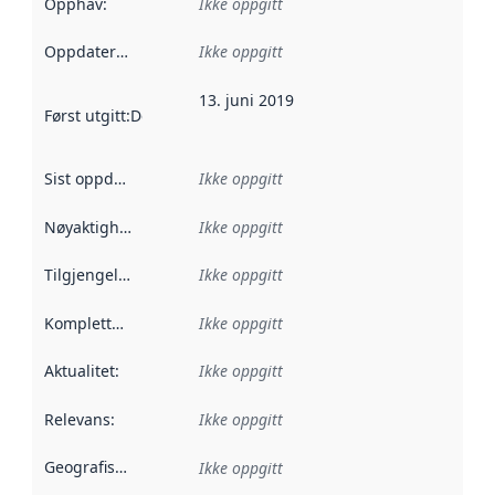
Opphav
:
Ikke oppgitt
Oppdateringsfrekvens
Ikke oppgitt
:
13. juni 2019
Først utgitt
:
Denne datoen sier når dataene i dette datasettet 
Sist oppdatert
:
Ikke oppgitt
Nøyaktighet
:
Ikke oppgitt
Tilgjengelighet
:
Ikke oppgitt
Kompletthet
:
Ikke oppgitt
Aktualitet
:
Ikke oppgitt
Relevans
:
Ikke oppgitt
Geografisk avgrensning
:
Ikke oppgitt