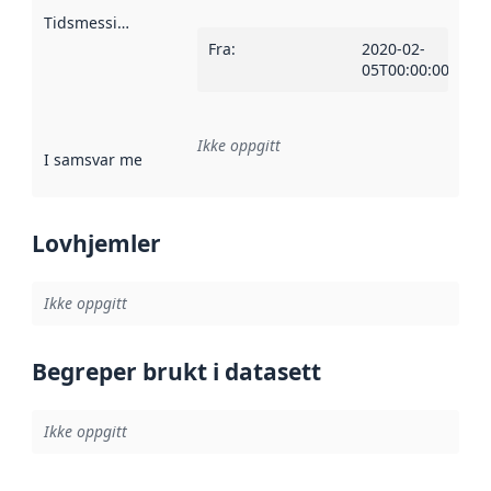
Tidsmessig avgrensning
:
Fra
:
2020-02-
05T00:00:00Z
Ikke oppgitt
I samsvar med
:
Referanse til en implementasjonsregel eller a
Lovhjemler
Ikke oppgitt
Begreper brukt i datasett
Ikke oppgitt