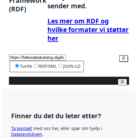
Framework
sender med.
(RDF)
Les mer om RDF og
hvilke formater vi støtter
her
Kopier
Turtle
RDF/XML
JSON-LD
Kopier
Finner du det du leter etter?
Ta kontakt
med oss her, eller spør om hjelp i
Datalandsbyen
.