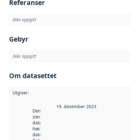
Referanser
Ikke oppgitt
Gebyr
Ikke oppgitt
Om datasettet
Utgiver
:
19. desember 2023
Denne datoen
sier når
datasettet ble
høstet av
data.norge.no.