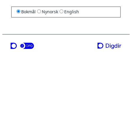
Bokmål
Nynorsk
English
en tjeneste fra