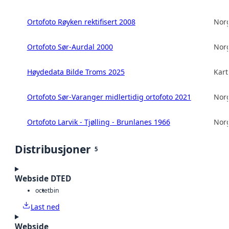
Ortofoto Røyken rektifisert 2008
Norg
Ortofoto Sør-Aurdal 2000
Norg
Høydedata Bilde Troms 2025
Kart
Ortofoto Sør-Varanger midlertidig ortofoto 2021
Norg
Ortofoto Larvik - Tjølling - Brunlanes 1966
Norg
Distribusjoner
5
Webside DTED
octet
bin
Last ned
Webside