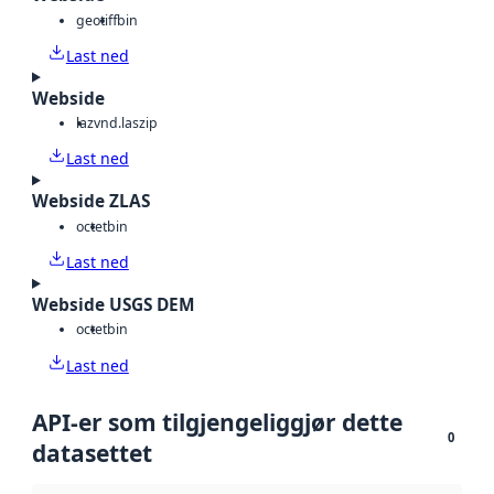
geotiff
bin
Last ned
Webside
laz
vnd.laszip
Last ned
Webside ZLAS
octet
bin
Last ned
Webside USGS DEM
octet
bin
Last ned
API-er som tilgjengeliggjør dette
0
datasettet