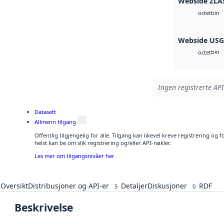
Webside ZLA
bin
octet
Webside US
bin
octet
Ingen registrerte API
Datasett
Allmenn tilgang
Offentlig tilgjengelig for alle. Tilgang kan likevel kreve registrering o
helst kan be om slik registrering og/eller API-nøkler.
Les mer om tilgangsnivåer her
Oversikt
Distribusjoner og API-er
Detaljer
Diskusjoner
RDF
5
0
Beskrivelse