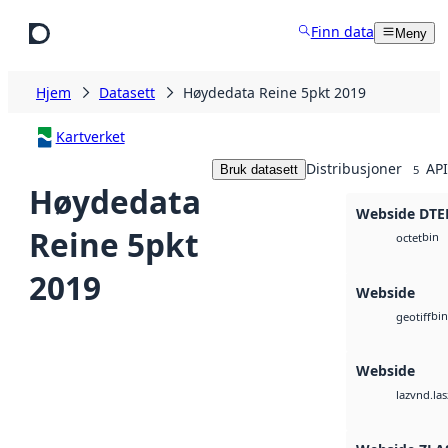
Hopp til hovedinnhold
Finn data
Meny
Hjem
Datasett
Høydedata Reine 5pkt 2019
Kartverket
Distribusjoner
API
Bruk datasett
5
Høydedata
Webside DTE
Reine 5pkt
bin
octet
2019
Webside
bin
geotiff
Webside
vnd.las
laz