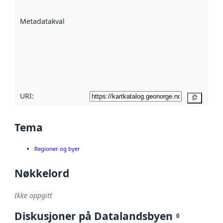
datasettene er
beskrevet ved
Metadatakvalitet
:
hjelp
avmetadata.
Les mer om
metadatakvalitet
her
URI:
Kopier
Tema
Regioner og byer
Nøkkelord
Ikke oppgitt
Diskusjoner på Datalandsbyen
0