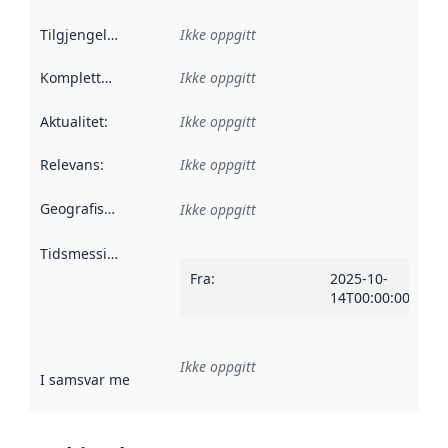
Tilgjengelighet
:
Ikke oppgitt
Kompletthet
:
Ikke oppgitt
Aktualitet
:
Ikke oppgitt
Relevans
:
Ikke oppgitt
Geografisk avgrensning
:
Ikke oppgitt
Tidsmessig avgrensning
:
Fra
:
2025-10-
14T00:00:00Z
Ikke oppgitt
I samsvar med
:
Referanse til en implementasjonsregel eller a