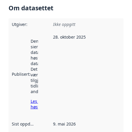
Om datasettet
Utgiver
:
Ikke oppgitt
28. oktober 2025
Denne datoen
sier når
datasettet ble
høstet av
data.norge.no.
Det kan ha
Publisert
:
vært
tilgjengelig
tidligere
andre steder.
Les mer om
høsting her
Sist oppdatert
:
9. mai 2026