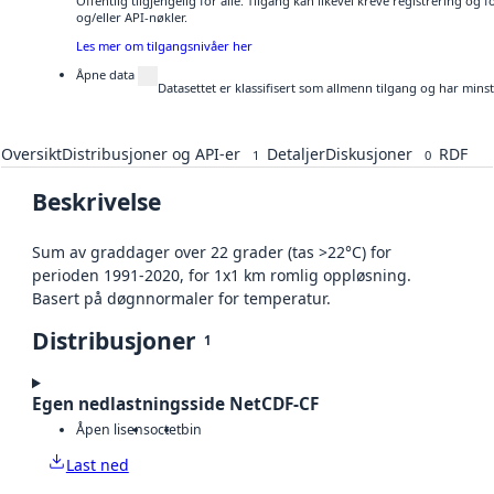
Offentlig tilgjengelig for alle. Tilgang kan likevel kreve registrering o
og/eller API-nøkler.
Les mer om tilgangsnivåer her
Åpne data
Datasettet er klassifisert som allmenn tilgang og har mins
Oversikt
Distribusjoner og API-er
Detaljer
Diskusjoner
RDF
1
0
Beskrivelse
Sum av graddager over 22 grader (tas >22°C) for
perioden 1991-2020, for 1x1 km romlig oppløsning.
Basert på døgnnormaler for temperatur.
Distribusjoner
1
Egen nedlastningsside NetCDF-CF
Åpen lisens
octet
bin
Last ned