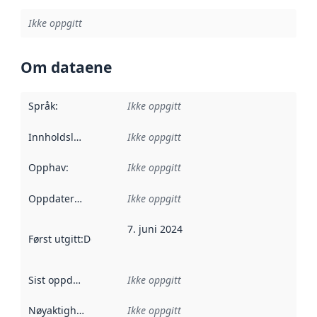
Ikke oppgitt
Om dataene
Språk
:
Ikke oppgitt
Innholdsleverandører
Ikke oppgitt
:
Opphav
:
Ikke oppgitt
Oppdateringsfrekvens
Ikke oppgitt
:
7. juni 2024
Først utgitt
:
Denne datoen sier når dataene i dette datasettet 
Sist oppdatert
:
Ikke oppgitt
Nøyaktighet
:
Ikke oppgitt