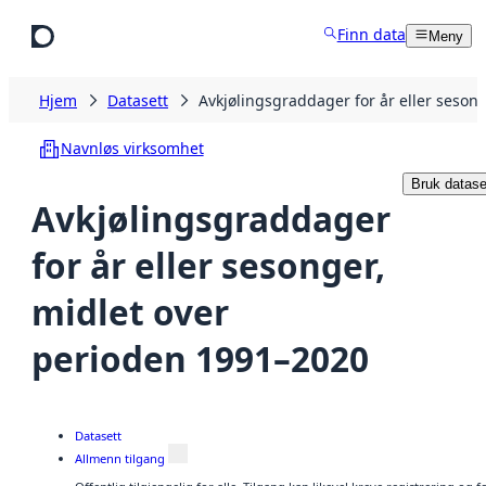
Hopp til hovedinnhold
Finn data
Meny
Hjem
Datasett
Avkjølingsgraddager for år eller seson
Navnløs virksomhet
Bruk datase
Avkjølingsgraddager
for år eller sesonger,
midlet over
perioden 1991–2020
Datasett
Allmenn tilgang