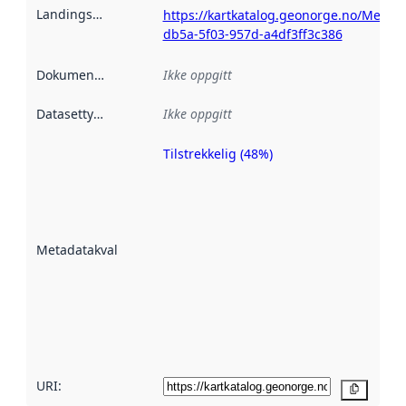
Landingsside
:
https://kartkatalog.geonorge.no/Metad
db5a-5f03-957d-a4df3ff3c386
Dokumentasjon
:
Ikke oppgitt
Datasettype
:
Ikke oppgitt
Tilstrekkelig (48%)
Metadatakvalitet
er en indikator
på hvor godt
datasettene er
beskrevet ved
Metadatakvalitet
:
hjelp
avmetadata.
Les mer om
metadatakvalitet
her
URI:
Kopier