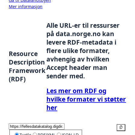
Gå til Datalandsbyen
Mer informasjon
Alle URL-er til ressurser
på data.norge.no kan
levere RDF-metadata i
flere ulike formater,
Resource
avhengig av hvilken
Description
Accept header man
Framework
sender med.
(RDF)
Les mer om RDF og
hvilke formater vi støtter
her
Kopier
Turtle
RDF/XML
JSON-LD