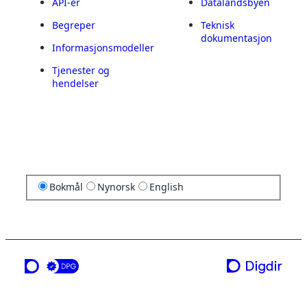
API-er
Datalandsbyen
Begreper
Teknisk
dokumentasjon
Informasjonsmodeller
Tjenester og
hendelser
Bokmål
Nynorsk
English
en tjeneste fra