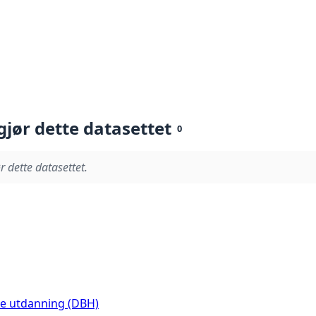
gjør dette datasettet
0
r dette datasettet.
re utdanning (DBH)