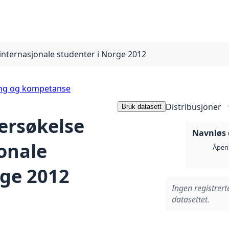
ternasjonale studenter i Norge 2012
ing og kompetanse
Distribusjoner
Bruk datasett
rsøkelse
Navnløs 
onale
Åpen 
rge 2012
Ingen registrert
datasettet.