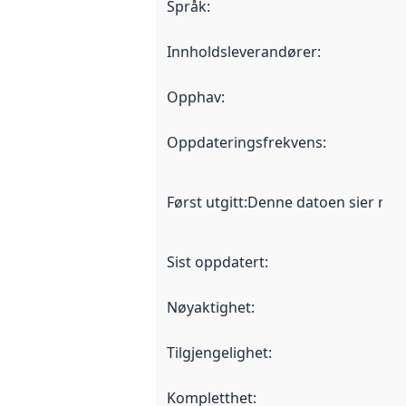
Språk
:
Innholdsleverandører
:
Opphav
:
Oppdateringsfrekvens
:
Først utgitt
:
Denne datoen sier når d
Sist oppdatert
:
Nøyaktighet
:
Tilgjengelighet
:
Kompletthet
: