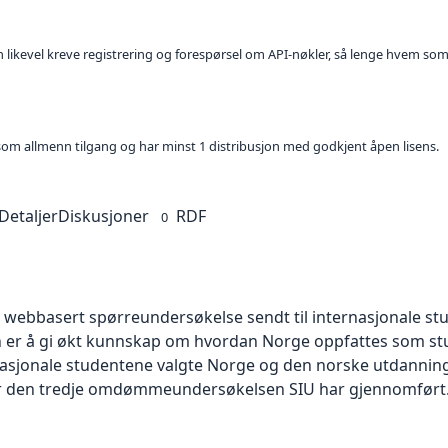
kan likevel kreve registrering og forespørsel om API-nøkler, så lenge hvem som
t som allmenn tilgang og har minst 1 distribusjon med godkjent åpen lisens.
Detaljer
Diskusjoner
RDF
0
v webbasert spørreundersøkelse sendt til internasjonale st
 er å gi økt kunnskap om hvordan Norge oppfattes som stud
rnasjonale studentene valgte Norge og den norske utdanning
 er den tredje omdømmeundersøkelsen SIU har gjennomfør