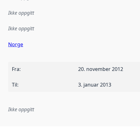
Ikke oppgitt
Ikke oppgitt
Norge
Fra
:
20. november 2012
Til
:
3. januar 2013
Ikke oppgitt
plementasjonsregel eller annen spesifikasjon, som ligger til