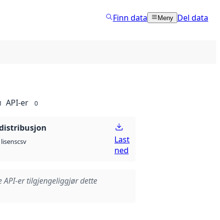
Finn data
Del data
Meny
API-er
1
0
distribusjon
Last
csv
lisens
ned
e API-er tilgjengeliggjør dette