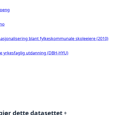
poeng
.no
nasjonalisering blant fylkeskommunale skoleeiere (2010)
re yrkesfaglig utdanning (DBH-HYU)
gjør dette datasettet
0