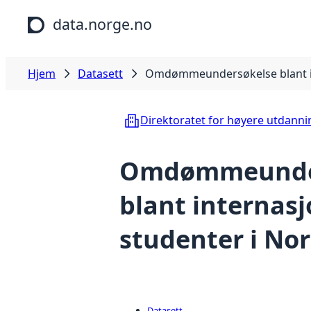
Hopp til hovedinnhold
data.norge.no
Hjem
Datasett
Omdømmeundersøkelse blant in
Direktoratet for høyere utdann
Omdømmeunde
blant internasj
studenter i No
Datasett