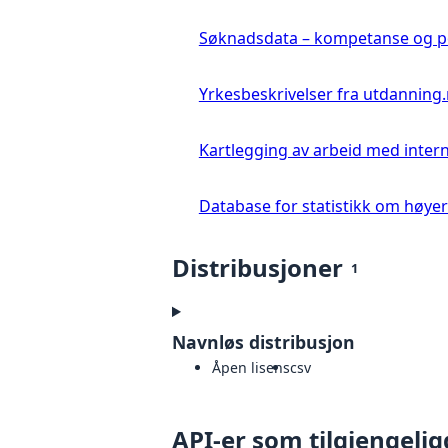
Søknadsdata – kompetanse og 
Yrkesbeskrivelser fra utdanning
Kartlegging av arbeid med inter
Database for statistikk om høye
Distribusjoner
1
Navnløs distribusjon
Åpen lisens
csv
API-er som tilgjengelig