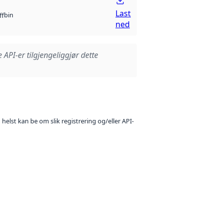
Last
bin
ff
ned
e API-er tilgjengeliggjør dette
 helst kan be om slik registrering og/eller API-