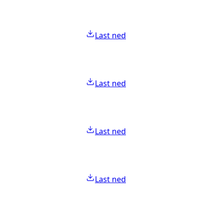
Last ned
Last ned
Last ned
Last ned