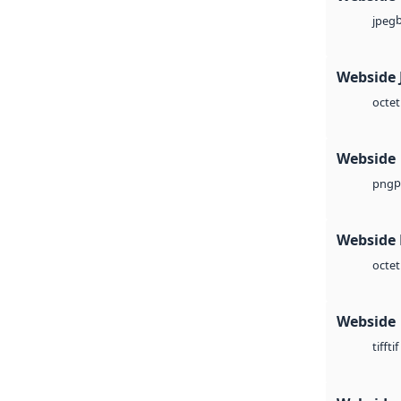
jpeg
Webside 
octet
Webside
p
png
Webside
octet
Webside
tif
tiff