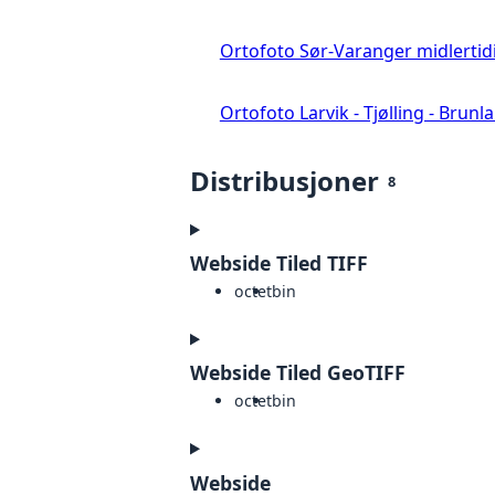
Ortofoto Sør-Varanger midlertid
Ortofoto Larvik - Tjølling - Brunl
Distribusjoner
8
Webside Tiled TIFF
octet
bin
Webside Tiled GeoTIFF
octet
bin
Webside