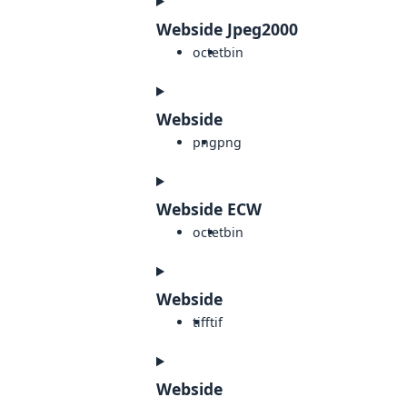
Webside Jpeg2000
octet
bin
Webside
png
png
Webside ECW
octet
bin
Webside
tiff
tif
Webside