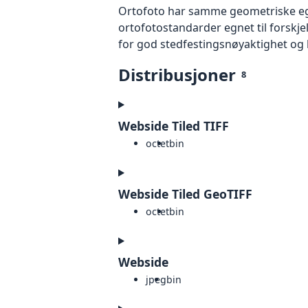
Ortofoto har samme geometriske egen
ortofotostandarder egnet til forskj
for god stedfestingsnøyaktighet og 
Distribusjoner
8
Webside Tiled TIFF
octet
bin
Webside Tiled GeoTIFF
octet
bin
Webside
jpeg
bin