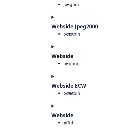
jpeg
bin
Webside Jpeg2000
octet
bin
Webside
png
png
Webside ECW
octet
bin
Webside
tiff
tif