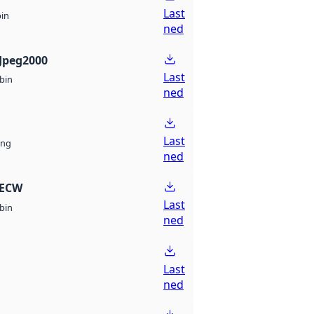
Last
bin
ned
Jpeg2000
Last
bin
ned
Last
ng
ned
 ECW
Last
bin
ned
Last
ned