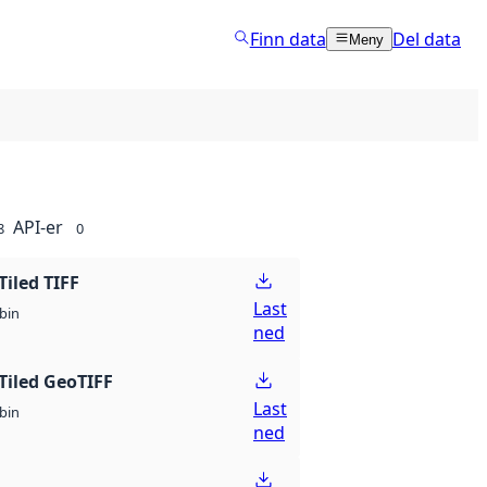
Finn data
Del data
Meny
API-er
8
0
Tiled TIFF
Last
bin
ned
Tiled GeoTIFF
Last
bin
ned