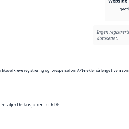
Webside
geoti
Ingen registrert
datasettet.
kan likevel kreve registrering og forespørsel om API-nøkler, så lenge hvem som
Detaljer
Diskusjoner
RDF
0