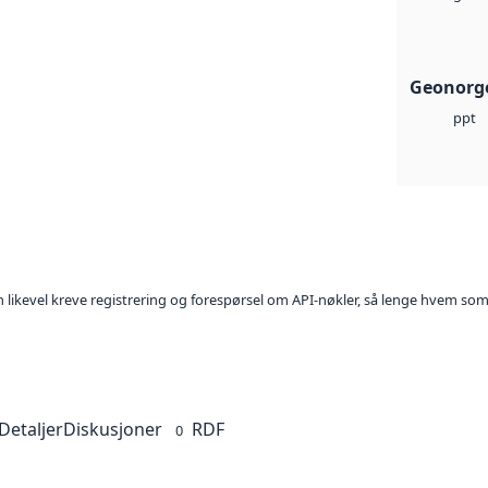
Geonorge
ppt
kan likevel kreve registrering og forespørsel om API-nøkler, så lenge hvem som
Detaljer
Diskusjoner
RDF
0