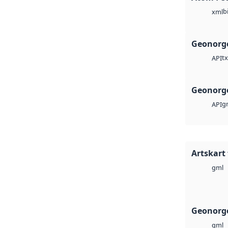
b
xml
Geonorge
tx
API
Geonorge
g
API
Artskart
gml
Geonorg
gml