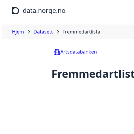
Hopp til hovedinnhold
data.norge.no
Hjem
Datasett
Fremmedartlista
Artsdatabanken
Fremmedartlis