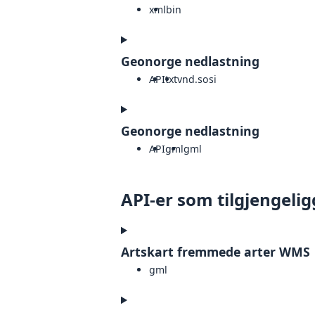
xml
bin
Geonorge nedlastning
API
txt
vnd.sosi
Geonorge nedlastning
API
gml
gml
API-er som tilgjengelig
Artskart fremmede arter WMS
gml