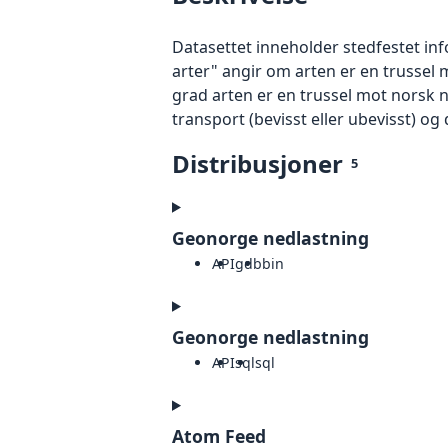
Datasettet inneholder stedfestet i
arter" angir om arten er en trussel 
grad arten er en trussel mot norsk 
transport (bevisst eller ubevisst) o
Distribusjoner
5
Geonorge nedlastning
API
gdb
bin
Geonorge nedlastning
API
sql
sql
Atom Feed