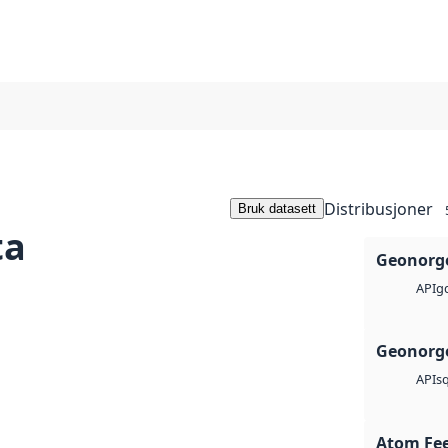
Distribusjoner
Bruk datasett
ta
Geonorge
g
API
Geonorge
sq
API
Atom Fe