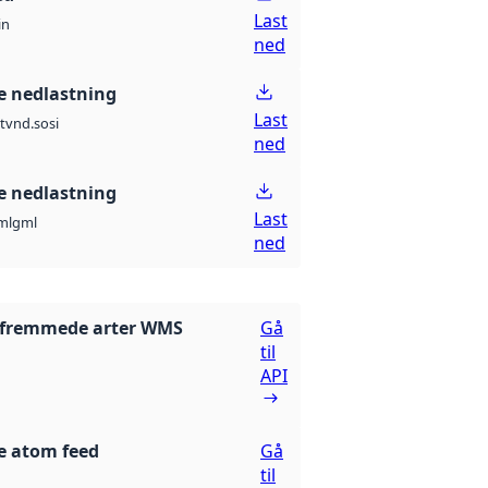
Last
in
ned
 nedlastning
Last
t
vnd.sosi
ned
 nedlastning
Last
ml
gml
ned
 fremmede arter WMS
Gå
til
API
e atom feed
Gå
til