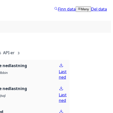
Finn data
Del data
Meny
API-er
5
3
 nedlastning
Last
db
bin
ned
 nedlastning
Last
l
sql
ned
ed