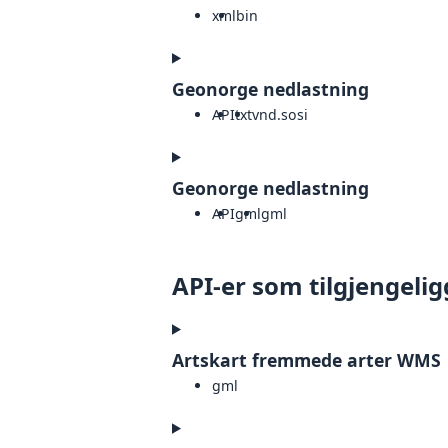
xml
bin
Geonorge nedlastning
API
txt
vnd.sosi
Geonorge nedlastning
API
gml
gml
API-er som tilgjengelig
Artskart fremmede arter WMS
gml