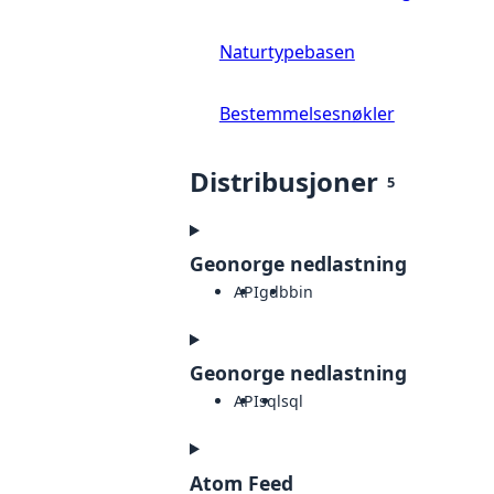
Naturtypebasen
Bestemmelsesnøkler
Distribusjoner
5
Geonorge nedlastning
API
gdb
bin
Geonorge nedlastning
API
sql
sql
Atom Feed