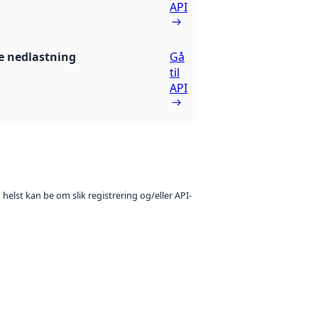
API
 nedlastning
Gå
til
API
 helst kan be om slik registrering og/eller API-