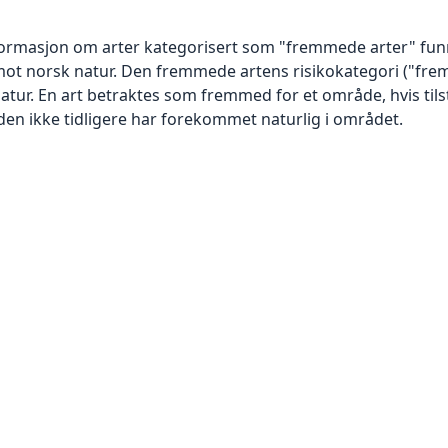
nformasjon om arter kategorisert som "fremmede arter" fu
mot norsk natur. Den fremmede artens risikokategori ("frem
natur. En art betraktes som fremmed for et område, hvis ti
g den ikke tidligere har forekommet naturlig i området.