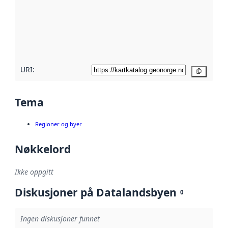
avmetadata.
Les mer om
metadatakvalitet
her
URI:
Kopier
Tema
Regioner og byer
Nøkkelord
Ikke oppgitt
Diskusjoner på Datalandsbyen
0
Ingen diskusjoner funnet