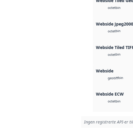
Webside Tiled Ge
bin
octet
Webside Jpeg200
bin
octet
Webside Tiled TIF
bin
octet
Webside
bin
geotiff
Webside ECW
bin
octet
Ingen registrerte API-er ti