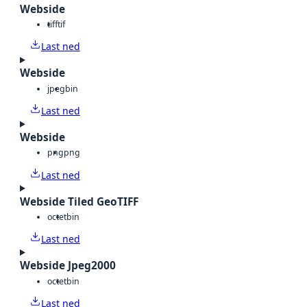
Webside
tiff
tif
Last ned
Webside
jpeg
bin
Last ned
Webside
png
png
Last ned
Webside Tiled GeoTIFF
octet
bin
Last ned
Webside Jpeg2000
octet
bin
Last ned