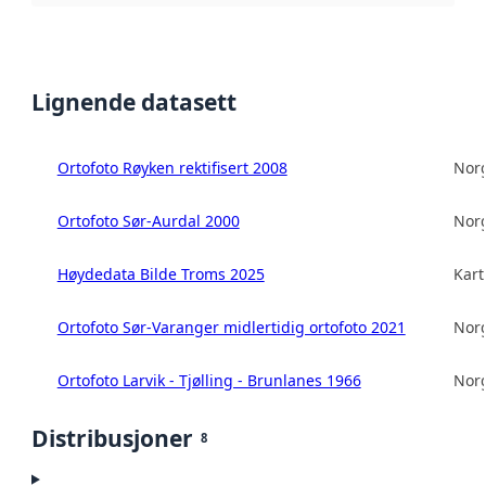
Lignende datasett
Ortofoto Røyken rektifisert 2008
Norg
Ortofoto Sør-Aurdal 2000
Norg
Høydedata Bilde Troms 2025
Kart
Ortofoto Sør-Varanger midlertidig ortofoto 2021
Norg
Ortofoto Larvik - Tjølling - Brunlanes 1966
Norg
Distribusjoner
8