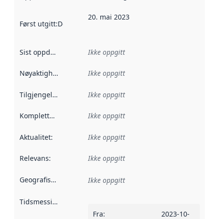
20. mai 2023
Først utgitt
:
Denne datoen sier når dataene i dette datasettet 
Sist oppdatert
:
Ikke oppgitt
Nøyaktighet
:
Ikke oppgitt
Tilgjengelighet
:
Ikke oppgitt
Kompletthet
:
Ikke oppgitt
Aktualitet
:
Ikke oppgitt
Relevans
:
Ikke oppgitt
Geografisk avgrensning
:
Ikke oppgitt
Tidsmessig avgrensning
:
Fra
:
2023-10-