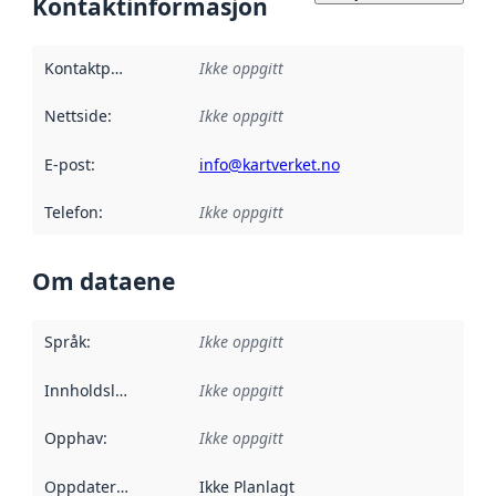
Kontaktinformasjon
Kontaktpunkt
:
Ikke oppgitt
Nettside
:
Ikke oppgitt
E-post
:
info@kartverket.no
Telefon
:
Ikke oppgitt
Om dataene
Språk
:
Ikke oppgitt
Innholdsleverandører
Ikke oppgitt
:
Opphav
:
Ikke oppgitt
Oppdateringsfrekvens
Ikke Planlagt
: