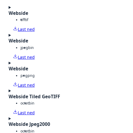
Webside
tiff
tif
Last ned
Webside
jpeg
bin
Last ned
Webside
png
png
Last ned
Webside Tiled GeoTIFF
octet
bin
Last ned
Webside Jpeg2000
octet
bin