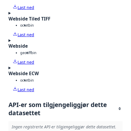
Last ned
Webside Tiled TIFF
octet
bin
Last ned
Webside
geotiff
bin
Last ned
Webside ECW
octet
bin
Last ned
API-er som tilgjengeliggjør dette
0
datasettet
Ingen registrerte API-er tilgjengeliggjør dette datasettet.