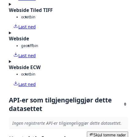
Webside Tiled TIFF
octet
bin
Last ned
Webside
geotiff
bin
Last ned
Webside ECW
octet
bin
Last ned
API-er som tilgjengeliggjør dette
0
datasettet
Ingen registrerte API-er tilgjengeliggjør dette datasettet.
Skjul tomme rader