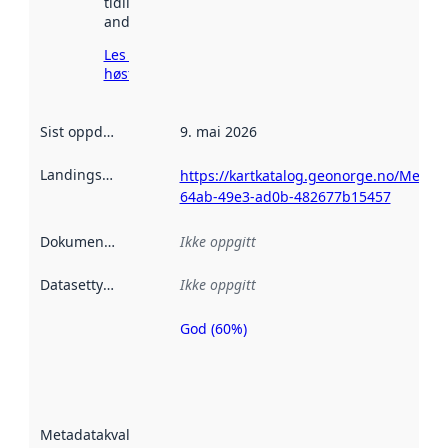
tidligere
andre steder.
Les mer om
høsting her
Sist oppdatert
:
9. mai 2026
Landingsside
:
https://kartkatalog.geonorge.no/Metada
64ab-49e3-ad0b-482677b15457
Dokumentasjon
:
Ikke oppgitt
Datasettype
:
Ikke oppgitt
God (60%)
Metadatakvalitet
er en indikator
på hvor godt
datasettene er
beskrevet ved
Metadatakvalitet
:
hjelp