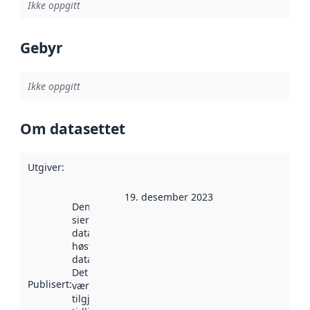
Ikke oppgitt
Gebyr
Ikke oppgitt
Om datasettet
Utgiver
:
19. desember 2023
Denne datoen
sier når
datasettet ble
høstet av
data.norge.no.
Det kan ha
Publisert
:
vært
tilgjengelig