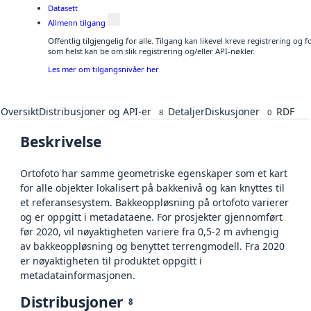
Datasett
Allmenn tilgang
Offentlig tilgjengelig for alle. Tilgang kan likevel kreve registrering og
som helst kan be om slik registrering og/eller API-nøkler.
Les mer om tilgangsnivåer her
Oversikt
Distribusjoner og API-er
Detaljer
Diskusjoner
RDF
8
0
Beskrivelse
Ortofoto har samme geometriske egenskaper som et kart
for alle objekter lokalisert på bakkenivå og kan knyttes til
et referansesystem. Bakkeoppløsning på ortofoto varierer
og er oppgitt i metadataene. For prosjekter gjennomført
før 2020, vil nøyaktigheten variere fra 0,5-2 m avhengig
av bakkeoppløsning og benyttet terrengmodell. Fra 2020
er nøyaktigheten til produktet oppgitt i
metadatainformasjonen.
Distribusjoner
8