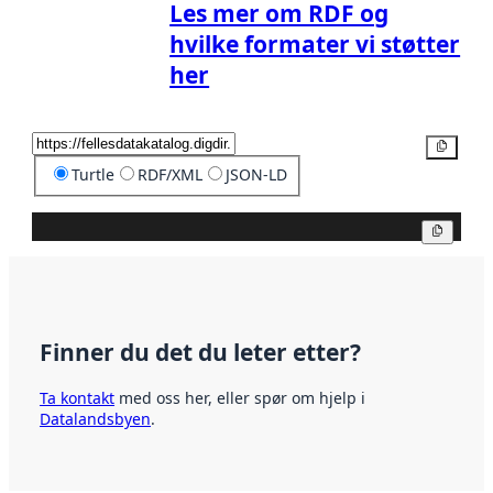
Les mer om RDF og
hvilke formater vi støtter
her
Kopier
Turtle
RDF/XML
JSON-LD
Kopier
Finner du det du leter etter?
Ta kontakt
med oss her, eller spør om hjelp i
Datalandsbyen
.