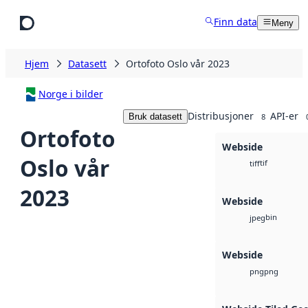
Hopp til hovedinnhold
Finn data
Meny
Hjem
Datasett
Ortofoto Oslo vår 2023
Norge i bilder
Distribusjoner
API-er
Bruk datasett
8
Ortofoto
Webside
Oslo vår
tif
tiff
2023
Webside
bin
jpeg
Webside
png
png