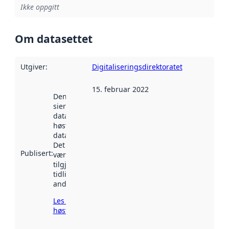
Ikke oppgitt
Om datasettet
Utgiver
:
Digitaliseringsdirektoratet
15. februar 2022
Denne datoen
sier når
datasettet ble
høstet av
data.norge.no.
Det kan ha
Publisert
:
vært
tilgjengelig
tidligere
andre steder.
Les mer om
høsting her