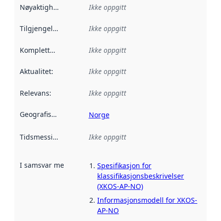
Nøyaktighet
:
Ikke oppgitt
Tilgjengelighet
:
Ikke oppgitt
Kompletthet
:
Ikke oppgitt
Aktualitet
:
Ikke oppgitt
Relevans
:
Ikke oppgitt
Geografisk avgrensning
:
Norge
Tidsmessig avgrensning
Ikke oppgitt
:
I samsvar med
:
Referanse til en implementasjonsregel eller a
Spesifikasjon for
klassifikasjonsbeskrivelser
(XKOS-AP-NO)
Informasjonsmodell for XKOS-
AP-NO