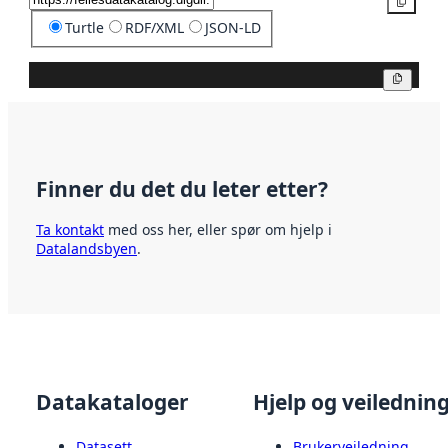
Kopier
Turtle
RDF/XML
JSON-LD
Kopier
Finner du det du leter etter?
Ta kontakt
med oss her, eller spør om hjelp i
Datalandsbyen
.
Datakataloger
Hjelp og veilednin
Datasett
Brukerveiledning