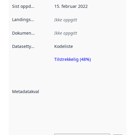
Sist oppdatert
:
15. februar 2022
Landingsside
:
Ikke oppgitt
Dokumentasjon
:
Ikke oppgitt
Datasettype
:
Kodeliste
Tilstrekkelig (48%)
Metadatakvalitet
er en indikator
på hvor godt
datasettene er
beskrevet ved
Metadatakvalitet
:
hjelp
avmetadata.
Les mer om
metadatakvalitet
her