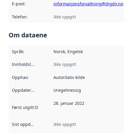
E-post
:
informasjonsforvaltning@digdir.no
Telefon
:
Ikke oppgitt
Om dataene
Språk
:
Norsk, Engelsk
Innholdsleverandører
Ikke oppgitt
:
Opphav
:
Autoritativ kilde
Oppdateringsfrekvens
Uregelmessig
:
28. januar 2022
Først utgitt
:
Denne datoen sier når dataene i dette datasettet 
Sist oppdatert
:
Ikke oppgitt