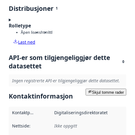
Distribusjoner
1
Rolletype
Åpen lisens
html
ttl
Last ned
API-er som tilgjengeliggjør dette
0
datasettet
Ingen registrerte API-er tilgjengeliggjør dette datasettet.
Skjul tomme rader
Kontaktinformasjon
Kontaktpunkt
:
Digitaliseringsdirektoratet
Nettside
:
Ikke oppgitt