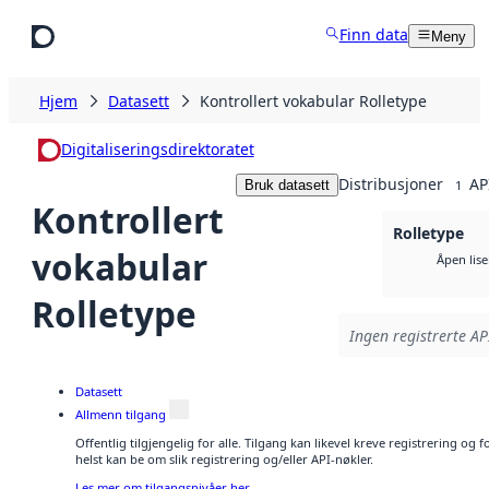
Hopp til hovedinnhold
Finn data
Meny
Hjem
Datasett
Kontrollert vokabular Rolletype
Digitaliseringsdirektoratet
Distribusjoner
AP
Bruk datasett
1
Kontrollert
Rolletype
vokabular
Åpen lis
Rolletype
Ingen registrerte API
Datasett
Allmenn tilgang
Offentlig tilgjengelig for alle. Tilgang kan likevel kreve registrering o
helst kan be om slik registrering og/eller API-nøkler.
Les mer om tilgangsnivåer her