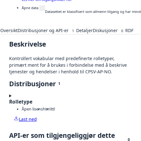
Åpne data
Datasettet er klassifisert som allmenn tilgang og har mins
Oversikt
Distribusjoner og API-er
Detaljer
Diskusjoner
RDF
1
0
Beskrivelse
Kontrollert vokabular med predefinerte rolletyper,
primært ment for å brukes i forbindelse med å beskrive
tjenester og hendelser i henhold til CPSV-AP-NO.
Distribusjoner
1
Rolletype
Åpen lisens
html
ttl
Last ned
API-er som tilgjengeliggjør dette
0