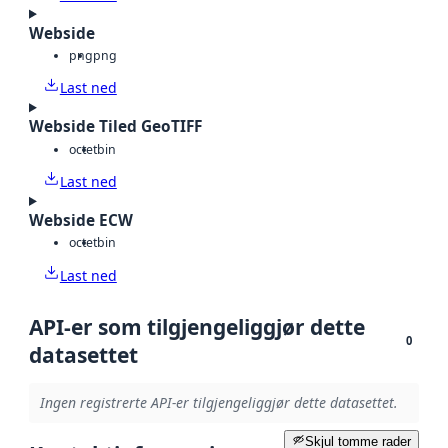
Webside
png
png
Last ned
Webside Tiled GeoTIFF
octet
bin
Last ned
Webside ECW
octet
bin
Last ned
API-er som tilgjengeliggjør dette
0
datasettet
Ingen registrerte API-er tilgjengeliggjør dette datasettet.
Skjul tomme rader