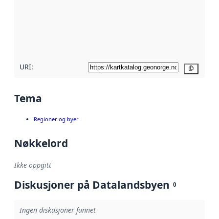
avmetadata.
Les mer om
metadatakvalitet
her
URI:
Kopier
Tema
Regioner og byer
Nøkkelord
Ikke oppgitt
Diskusjoner på Datalandsbyen
0
Ingen diskusjoner funnet