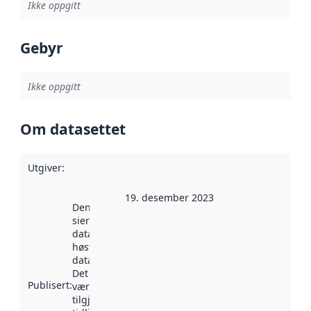
Ikke oppgitt
Gebyr
Ikke oppgitt
Om datasettet
Utgiver
:
19. desember 2023
Denne datoen
sier når
datasettet ble
høstet av
data.norge.no.
Det kan ha
Publisert
:
vært
tilgjengelig