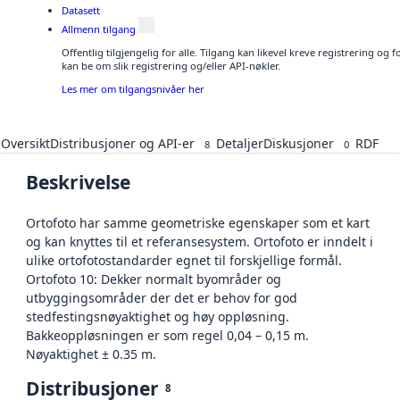
Datasett
Allmenn tilgang
Offentlig tilgjengelig for alle. Tilgang kan likevel kreve registrering o
kan be om slik registrering og/eller API-nøkler.
Les mer om tilgangsnivåer her
Oversikt
Distribusjoner og API-er
Detaljer
Diskusjoner
RDF
8
0
Beskrivelse
Ortofoto har samme geometriske egenskaper som et kart
og kan knyttes til et referansesystem. Ortofoto er inndelt i
ulike ortofotostandarder egnet til forskjellige formål.
Ortofoto 10: Dekker normalt byområder og
utbyggingsområder der det er behov for god
stedfestingsnøyaktighet og høy oppløsning.
Bakkeoppløsningen er som regel 0,04 – 0,15 m.
Nøyaktighet ± 0.35 m.
Distribusjoner
8