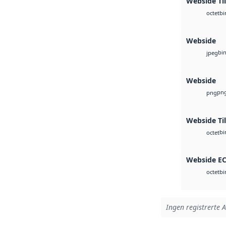
Webside Til
bi
octet
Webside
bi
jpeg
Webside
pn
png
Webside Ti
bi
octet
Webside E
bi
octet
Ingen registrerte A