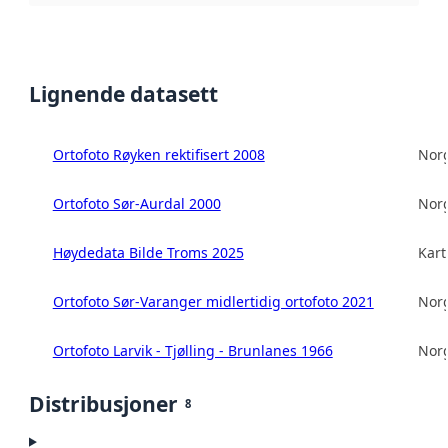
Lignende datasett
Ortofoto Røyken rektifisert 2008
Norg
Ortofoto Sør-Aurdal 2000
Norg
Høydedata Bilde Troms 2025
Kart
Ortofoto Sør-Varanger midlertidig ortofoto 2021
Norg
Ortofoto Larvik - Tjølling - Brunlanes 1966
Norg
Distribusjoner
8