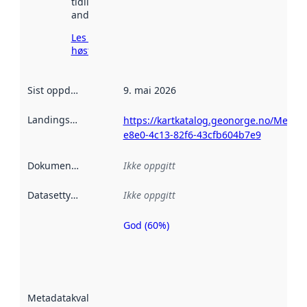
tidligere
andre steder.
Les mer om
høsting her
Sist oppdatert
:
9. mai 2026
Landingsside
:
https://kartkatalog.geonorge.no/Metad
e8e0-4c13-82f6-43cfb604b7e9
Dokumentasjon
:
Ikke oppgitt
Datasettype
:
Ikke oppgitt
God (60%)
Metadatakvalitet
er en indikator
på hvor godt
datasettene er
beskrevet ved
Metadatakvalitet
:
hjelp