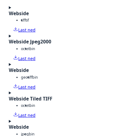
Webside
tiff
tif
Last ned
Webside Jpeg2000
octet
bin
Last ned
Webside
geotiff
bin
Last ned
Webside Tiled TIFF
octet
bin
Last ned
Webside
jpeg
bin