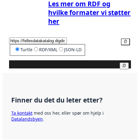
Les mer om RDF og
hvilke formater vi støtter
her
Kopier
Turtle
RDF/XML
JSON-LD
Kopier
Finner du det du leter etter?
Ta kontakt
med oss her, eller spør om hjelp i
Datalandsbyen
.