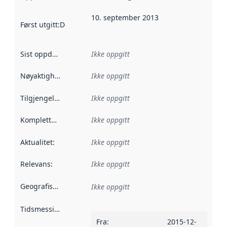
10. september 2013
Først utgitt
:
Denne datoen sier når dataene i dette datasettet 
Sist oppdatert
:
Ikke oppgitt
Nøyaktighet
:
Ikke oppgitt
Tilgjengelighet
:
Ikke oppgitt
Kompletthet
:
Ikke oppgitt
Aktualitet
:
Ikke oppgitt
Relevans
:
Ikke oppgitt
Geografisk avgrensning
:
Ikke oppgitt
Tidsmessig avgrensning
:
Fra
:
2015-12-