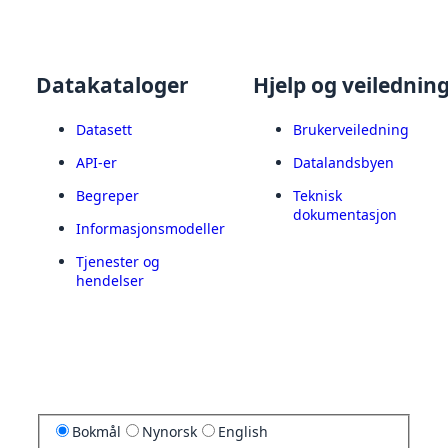
Datakataloger
Hjelp og veilednin
Datasett
Brukerveiledning
API-er
Datalandsbyen
Begreper
Teknisk
dokumentasjon
Informasjonsmodeller
Tjenester og
hendelser
Bokmål
Nynorsk
English