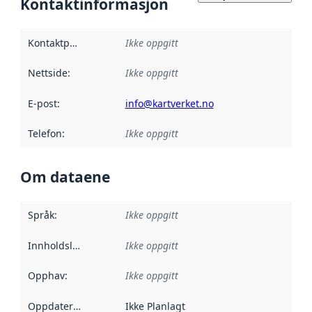
Kontaktinformasjon
Kontaktpunkt
:
Ikke oppgitt
Nettside
:
Ikke oppgitt
E-post
:
info@kartverket.no
Telefon
:
Ikke oppgitt
Om dataene
Språk
:
Ikke oppgitt
Innholdsleverandører
Ikke oppgitt
:
Opphav
:
Ikke oppgitt
Oppdateringsfrekvens
Ikke Planlagt
: