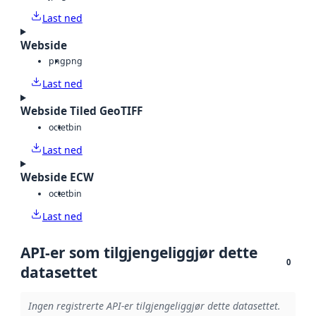
Last ned
Webside
png
png
Last ned
Webside Tiled GeoTIFF
octet
bin
Last ned
Webside ECW
octet
bin
Last ned
API-er som tilgjengeliggjør dette
0
datasettet
Ingen registrerte API-er tilgjengeliggjør dette datasettet.