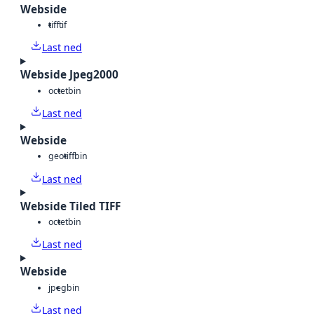
Webside
tiff
tif
Last ned
Webside Jpeg2000
octet
bin
Last ned
Webside
geotiff
bin
Last ned
Webside Tiled TIFF
octet
bin
Last ned
Webside
jpeg
bin
Last ned