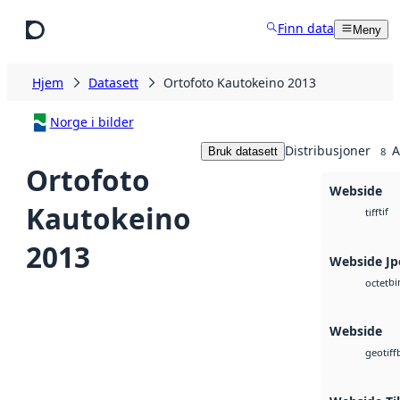
Hopp til hovedinnhold
Finn data
Meny
Hjem
Datasett
Ortofoto Kautokeino 2013
Norge i bilder
Distribusjoner
A
Bruk datasett
8
Ortofoto
Webside
Kautokeino
tif
tiff
2013
Webside Jp
bi
octet
Webside
geotiff