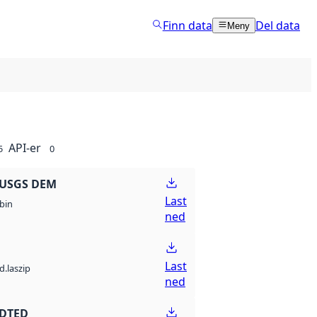
Finn data
Del data
Meny
API-er
5
0
 USGS DEM
Last
bin
ned
Last
d.laszip
ned
 DTED