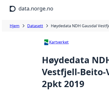
Hopp til hovedinnhold
data.norge.no
Hjem
Datasett
Høydedata NDH Gausdal Vestfjel
Kartverket
Høydedata NDH
Vestfjell-Beito-
2pkt 2019