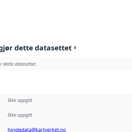
gjør dette datasettet
0
r dette datasettet.
Ikke oppgitt
Ikke oppgitt
hoydedata@kartverket.no