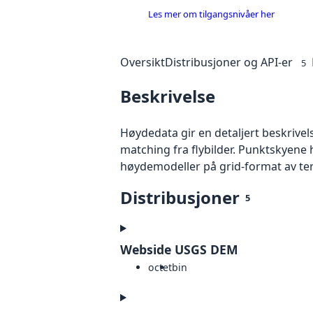
Les mer om tilgangsnivåer her
Oversikt
Distribusjoner og API-er
5
Beskrivelse
Høydedata gir en detaljert beskrivel
matching fra flybilder. Punktskyene 
høydemodeller på grid-format av te
Distribusjoner
5
Webside USGS DEM
octet
bin