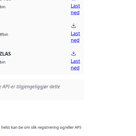
Last
bin
ned
Last
bin
ff
ned
ZLAS
Last
bin
ned
e API-er tilgjengeliggjør dette
 helst kan be om slik registrering og/eller API-