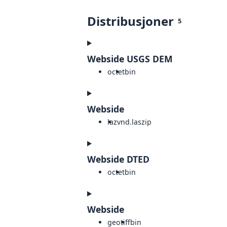
Distribusjoner
5
Webside USGS DEM
octet
bin
Webside
laz
vnd.laszip
Webside DTED
octet
bin
Webside
geotiff
bin