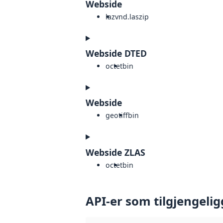
Webside
laz
vnd.laszip
Webside DTED
octet
bin
Webside
geotiff
bin
Webside ZLAS
octet
bin
API-er som tilgjengelig