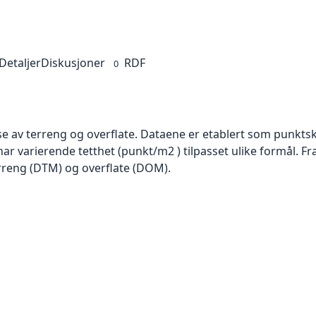
Detaljer
Diskusjoner
RDF
0
se av terreng og overflate. Dataene er etablert som punktsk
har varierende tetthet (punkt/m2 ) tilpasset ulike formål. F
rreng (DTM) og overflate (DOM).