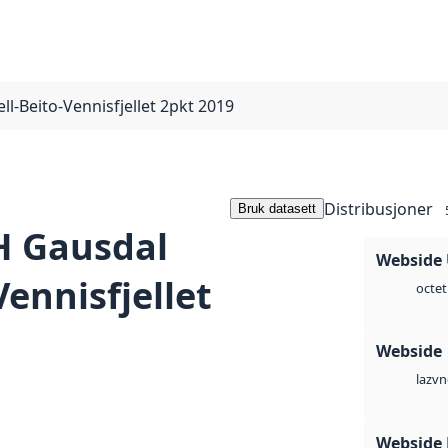
l-Beito-Vennisfjellet 2pkt 2019
Distribusjoner
Bruk datasett
 Gausdal
Webside
Vennisfjellet
octet
Webside
vn
laz
Webside