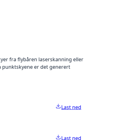
yer fra flybåren laserskanning eller
ra punktskyene er det generert
Last ned
Last ned