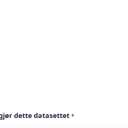
gjør dette datasettet
0