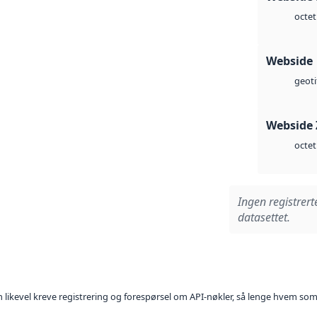
octet
Webside
geoti
Webside 
octet
Ingen registrert
datasettet.
kan likevel kreve registrering og forespørsel om API-nøkler, så lenge hvem som