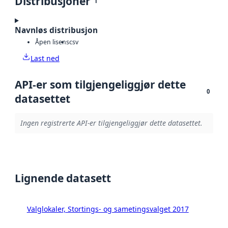
Distribusjoner
1
Navnløs distribusjon
Åpen lisens
csv
Last ned
API-er som tilgjengeliggjør dette
0
datasettet
Ingen registrerte API-er tilgjengeliggjør dette datasettet.
Lignende datasett
Valglokaler, Stortings- og sametingsvalget 2017