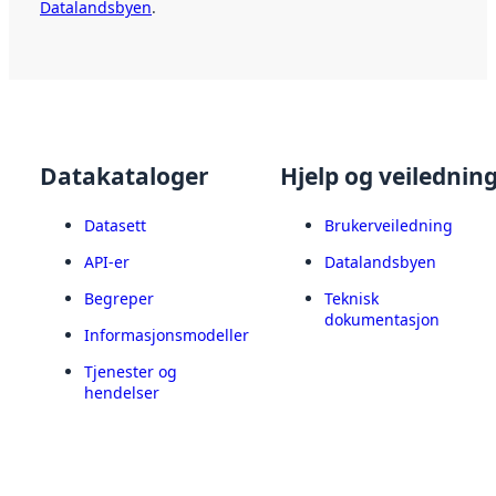
Datalandsbyen
.
Datakataloger
Hjelp og veilednin
Datasett
Brukerveiledning
API-er
Datalandsbyen
Begreper
Teknisk
dokumentasjon
Informasjonsmodeller
Tjenester og
hendelser