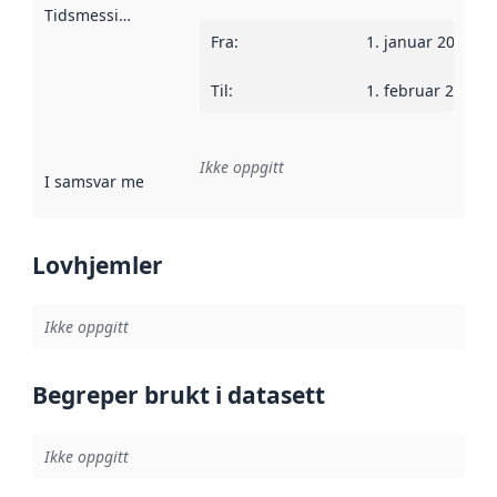
Tidsmessig avgrensning
:
Fra
:
1. januar 2002
Til
:
1. februar 2012
Ikke oppgitt
I samsvar med
:
Referanse til en implementasjonsregel eller a
Lovhjemler
Ikke oppgitt
Begreper brukt i datasett
Ikke oppgitt