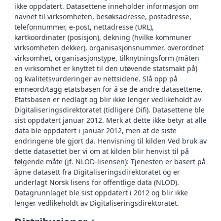
ikke oppdatert. Datasettene inneholder informasjon om
navnet til virksomheten, besøksadresse, postadresse,
telefonnummer, e-post, nettadresse (URL),
kartkoordinater (posisjon), dekning (hvilke kommuner
virksomheten dekker), organisasjonsnummer, overordnet
virksomhet, organisasjonstype, tilknytningsform (måten
en virksomhet er knyttet til den utøvende statsmakt på)
og kvalitetsvurderinger av nettsidene. Slå opp på
emneord/tagg etatsbasen for å se de andre datasettene.
Etatsbasen er nedlagt og blir ikke lenger vedlikeholdt av
Digitaliseringsdirektoratet (tidligere Difi). Datasettene ble
sist oppdatert januar 2012. Merk at dette ikke betyr at alle
data ble oppdatert i januar 2012, men at de siste
endringene ble gjort da. Henvisning til kilden Ved bruk av
dette datasettet ber vi om at kilden blir henvist til på
følgende måte (jf. NLOD-lisensen): Tjenesten er basert på
åpne datasett fra Digitaliseringsdirektoratet og er
underlagt Norsk lisens for offentlige data (NLOD).
Datagrunnlaget ble sist oppdatert i 2012 og blir ikke
lenger vedlikeholdt av Digitaliseringsdirektoratet.