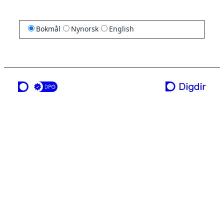
Bokmål
Nynorsk
English
en tjeneste fra