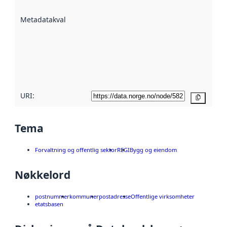
datasettene er
beskrevet ved
Metadatakvalitet
:
hjelp
avmetadata.
Les mer om
metadatakvalitet
her
URI:
Kopier
Tema
Forvaltning og offentlig sektor
REGI
Bygg og eiendom
Nøkkelord
postnummer
kommuner
postadresse
Offentlige virksomheter
etatsbasen