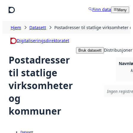
Hopp til hovedinnhold
Finn data
Meny
Hjem
Datasett
Postadresser til statlige virksomheter
Digitaliseringsdirektoratet
Distribusjoner
Bruk datasett
Postadresser
Navnlø
til statlige
Å
virksomheter
Ingen registre
og
kommuner
Datasett