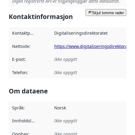
Ingen registrerte API-er tilgjengeliggjør dette datasettet.
Skjul tomme rader
Kontaktinformasjon
Kontaktpunkt
:
Digitaliseringsdirektoratet
Nettside
:
https://www.digitaliseringsdirektoratet.
E-post
:
Ikke oppgitt
Telefon
:
Ikke oppgitt
Om dataene
Språk
:
Norsk
Innholdsleverandører
Ikke oppgitt
:
Opphav
:
Ikke oppgitt