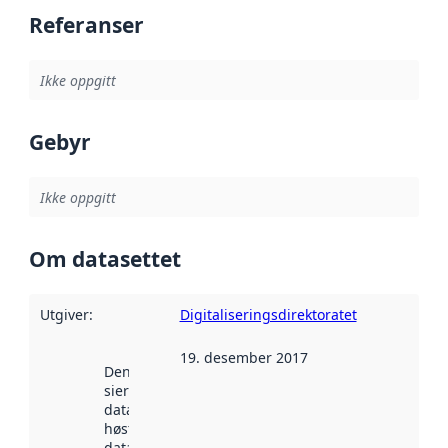
Referanser
Ikke oppgitt
Gebyr
Ikke oppgitt
Om datasettet
Utgiver
:
Digitaliseringsdirektoratet
19. desember 2017
Denne datoen
sier når
datasettet ble
høstet av
data.norge.no.