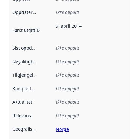
Oppdateringsfrekvens
Ikke oppgitt
:
9. april 2014
Først utgitt
:
Denne datoen sier når dataene i dette datasettet 
Sist oppdatert
:
Ikke oppgitt
Nøyaktighet
:
Ikke oppgitt
Tilgjengelighet
:
Ikke oppgitt
Kompletthet
:
Ikke oppgitt
Aktualitet
:
Ikke oppgitt
Relevans
:
Ikke oppgitt
Geografisk avgrensning
:
Norge