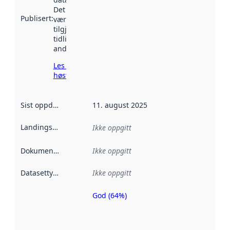
Det kan ha
Publisert
:
vært
tilgjengelig
tidligere
andre steder.
Les mer om
høsting her
Sist oppdatert
:
11. august 2025
Landingsside
:
Ikke oppgitt
Dokumentasjon
:
Ikke oppgitt
Datasettype
:
Ikke oppgitt
God (64%)
Metadatakvalitet
er en indikator
på hvor godt