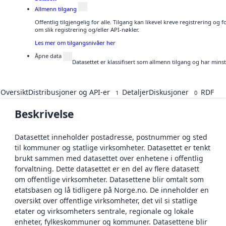
Allmenn tilgang
Offentlig tilgjengelig for alle. Tilgang kan likevel kreve registrering o
om slik registrering og/eller API-nøkler.
Les mer om tilgangsnivåer her
Åpne data
Datasettet er klassifisert som allmenn tilgang og har mins
Oversikt
Distribusjoner og API-er
Detaljer
Diskusjoner
RDF
1
0
Beskrivelse
Datasettet inneholder postadresse, postnummer og sted
til kommuner og statlige virksomheter. Datasettet er tenkt
brukt sammen med datasettet over enhetene i offentlig
forvaltning. Dette datasettet er en del av flere datasett
om offentlige virksomheter. Datasettene blir omtalt som
etatsbasen og lå tidligere på Norge.no. De inneholder en
oversikt over offentlige virksomheter, det vil si statlige
etater og virksomheters sentrale, regionale og lokale
enheter, fylkeskommuner og kommuner. Datasettene blir