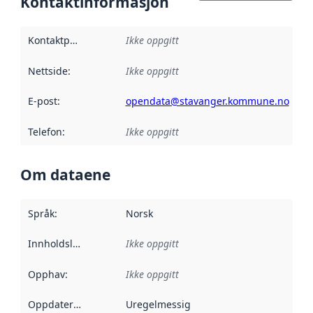
Kontaktinformasjon
Kontaktpunkt
:
Ikke oppgitt
Nettside
:
Ikke oppgitt
E-post
:
opendata@stavanger.kommune.no
Telefon
:
Ikke oppgitt
Om dataene
Språk
:
Norsk
Innholdsleverandører
Ikke oppgitt
:
Opphav
:
Ikke oppgitt
Oppdateringsfrekvens
Uregelmessig
: