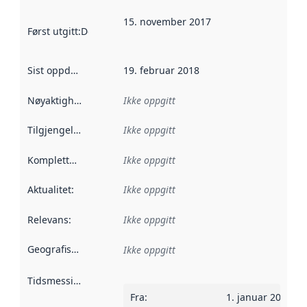
15. november 2017
Først utgitt
:
Denne datoen sier når dataene i dette datasettet 
Sist oppdatert
:
19. februar 2018
Nøyaktighet
:
Ikke oppgitt
Tilgjengelighet
:
Ikke oppgitt
Kompletthet
:
Ikke oppgitt
Aktualitet
:
Ikke oppgitt
Relevans
:
Ikke oppgitt
Geografisk avgrensning
:
Ikke oppgitt
Tidsmessig avgrensning
:
Fra
:
1. januar 2017