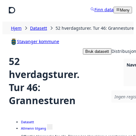
Hopp til hovedinnhold
Finn data
Meny
Hjem
Datasett
52 hverdagsturer. Tur 46: Grannesture
Stavanger kommune
Distribusjo
Bruk datasett
52
Navn
hverdagsturer.
Tur 46:
Grannesturen
Ingen regis
Datasett
Allmenn tilgang