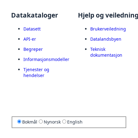
Datakataloger
Hjelp og veilednin
Datasett
Brukerveiledning
API-er
Datalandsbyen
Begreper
Teknisk
dokumentasjon
Informasjonsmodeller
Tjenester og
hendelser
Bokmål
Nynorsk
English