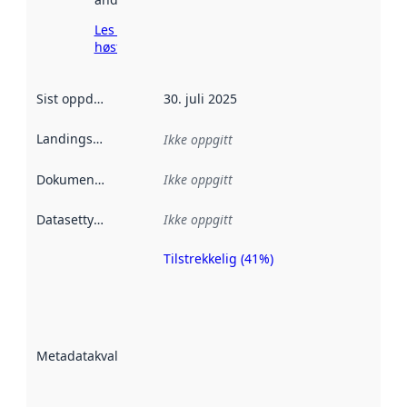
Les mer om
høsting her
Sist oppdatert
:
30. juli 2025
Landingsside
:
Ikke oppgitt
Dokumentasjon
:
Ikke oppgitt
Datasettype
:
Ikke oppgitt
Tilstrekkelig (41%)
Metadatakvalitet
er en indikator
på hvor godt
datasettene er
beskrevet ved
Metadatakvalitet
:
hjelp
avmetadata.
Les mer om