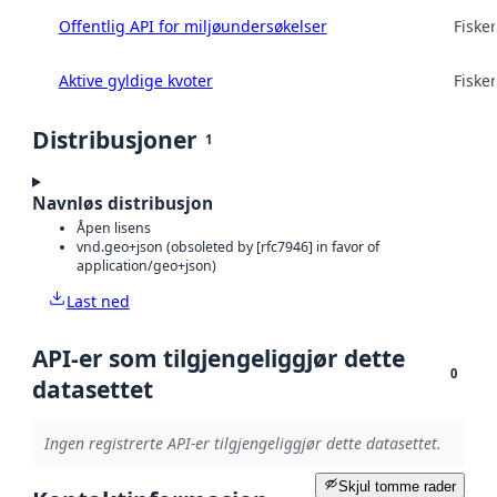
Offentlig API for miljøundersøkelser
Fisker
Aktive gyldige kvoter
Fisker
Distribusjoner
1
Navnløs distribusjon
Åpen lisens
vnd.geo+json (obsoleted by [rfc7946] in favor of
application/geo+json)
Last ned
API-er som tilgjengeliggjør dette
0
datasettet
Ingen registrerte API-er tilgjengeliggjør dette datasettet.
Skjul tomme rader