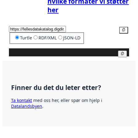
hvilke formater vi støtter
her
Kopier
Turtle
RDF/XML
JSON-LD
Kopier
Finner du det du leter etter?
Ta kontakt
med oss her, eller spør om hjelp i
Datalandsbyen
.