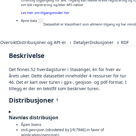
Offentlig tilgjengelig for alle. Tilgang kan likevel kreve registrering o
om slik registrering og/eller API-nøkler.
Les mer om tilgangsnivåer her
Åpne data
Datasettet er klassifisert som allmenn tilgang og har mins
Oversikt
Distribusjoner og API-er
Detaljer
Diskusjoner
RDF
1
0
Beskrivelse
Det finnes 52 hverdagsturer i Stavanger, én for hver av
årets uker. Dette datasettet inneholder 4 ressurser for tur
46. Det er kart over turen i gpx-, geojson- og pdf-format. I
tillegg er der en tekstfil som beskriver turen.
Distribusjoner
1
Navnløs distribusjon
Åpen lisens
vnd.geo+json (obsoleted by [rfc7946] in favor of
application/geo+json)