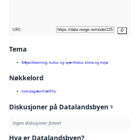
metadatakvalitet
her
URI:
Kopier
Tema
Miljø
Utdanning, kultur og sport
Natur, klima og miljø
Nøkkelord
hverdagstur
friluft
Tur
Diskusjoner på Datalandsbyen
0
Ingen diskusjoner funnet
Hva er Datalandsbyen?