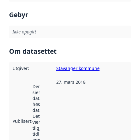
Gebyr
Ikke oppgitt
Om datasettet
Utgiver
:
Stavanger kommune
27. mars 2018
Denne datoen
sier når
datasettet ble
høstet av
data.norge.no.
Det kan ha
Publisert
:
vært
tilgjengelig
tidligere
andre steder.