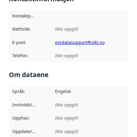
Kontaktpunkt
:
Nettside
:
Ikke oppgitt
E-post
:
essdatasupport@sikt.no
Telefon
:
Ikke oppgitt
Om dataene
Språk
:
Engelsk
Innholdsleverandører
Ikke oppgitt
:
Opphav
:
Ikke oppgitt
Oppdateringsfrekvens
Ikke oppgitt
: