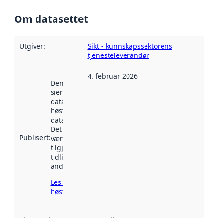
Om datasettet
Utgiver
:
Sikt - kunnskapssektorens
tjenesteleverandør
4. februar 2026
Denne datoen
sier når
datasettet ble
høstet av
data.norge.no.
Det kan ha
Publisert
:
vært
tilgjengelig
tidligere
andre steder.
Les mer om
høsting her