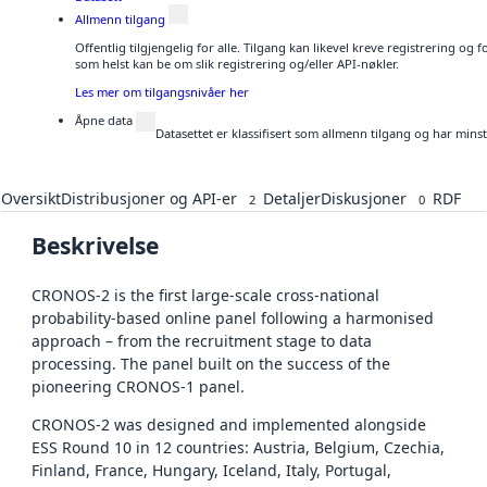
Allmenn tilgang
Offentlig tilgjengelig for alle. Tilgang kan likevel kreve registrering og
som helst kan be om slik registrering og/eller API-nøkler.
Les mer om tilgangsnivåer her
Åpne data
Datasettet er klassifisert som allmenn tilgang og har mins
Oversikt
Distribusjoner og API-er
Detaljer
Diskusjoner
RDF
2
0
Beskrivelse
CRONOS-2 is the first large-scale cross-national
probability-based online panel following a harmonised
approach – from the recruitment stage to data
processing. The panel built on the success of the
pioneering CRONOS-1 panel.
CRONOS-2 was designed and implemented alongside
ESS Round 10 in 12 countries: Austria, Belgium, Czechia,
Finland, France, Hungary, Iceland, Italy, Portugal,