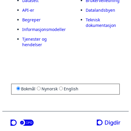
Datasett
Brukerveiledning
API-er
Datalandsbyen
Begreper
Teknisk
dokumentasjon
Informasjonsmodeller
Tjenester og
hendelser
Bokmål
Nynorsk
English
en tjeneste fra