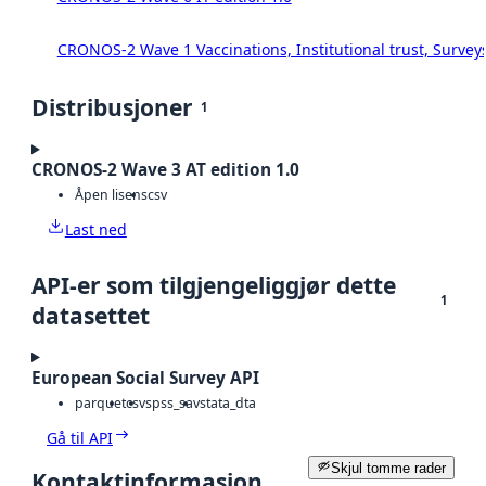
CRONOS-2 Wave 1 Vaccinations, Institutional trust, Survey
Distribusjoner
1
CRONOS-2 Wave 3 AT edition 1.0
Åpen lisens
csv
Last ned
API-er som tilgjengeliggjør dette
1
datasettet
European Social Survey API
parquet
csv
spss_sav
stata_dta
Gå til API
Skjul tomme rader
Kontaktinformasjon