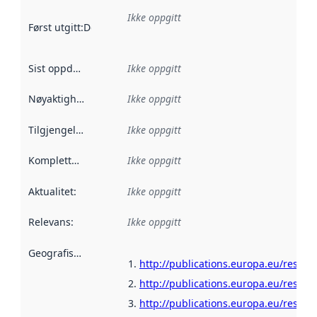
Ikke oppgitt
Først utgitt
:
Denne datoen sier når dataene i dette datasettet 
Sist oppdatert
:
Ikke oppgitt
Nøyaktighet
:
Ikke oppgitt
Tilgjengelighet
:
Ikke oppgitt
Kompletthet
:
Ikke oppgitt
Aktualitet
:
Ikke oppgitt
Relevans
:
Ikke oppgitt
Geografisk avgrensning
:
http://publications.europa.eu/resour
http://publications.europa.eu/resour
http://publications.europa.eu/resour