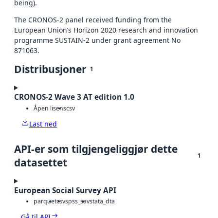
being).
The CRONOS-2 panel received funding from the
European Union’s Horizon 2020 research and innovation
programme SUSTAIN-2 under grant agreement No
871063.
Distribusjoner
1
CRONOS-2 Wave 3 AT edition 1.0
Åpen lisens
csv
Last ned
API-er som tilgjengeliggjør dette
1
datasettet
European Social Survey API
parquet
csv
spss_sav
stata_dta
Gå til API