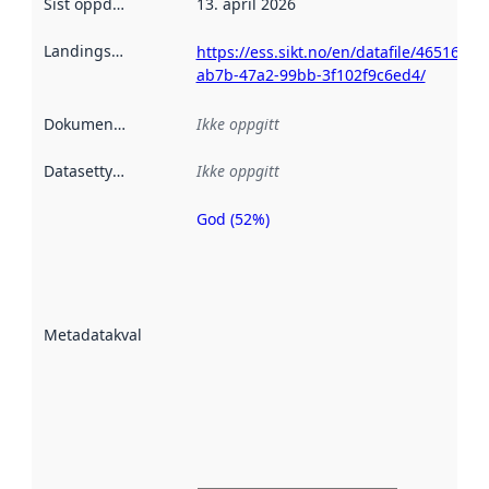
Sist oppdatert
:
13. april 2026
Landingsside
:
https://ess.sikt.no/en/datafile/4651603d
ab7b-47a2-99bb-3f102f9c6ed4/
Dokumentasjon
:
Ikke oppgitt
Datasettype
:
Ikke oppgitt
God (52%)
Metadatakvalitet
er en indikator
på hvor godt
datasettene er
beskrevet ved
Metadatakvalitet
:
hjelp
avmetadata.
Les mer om
metadatakvalitet
her