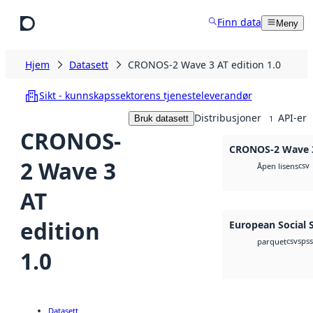
Hopp til hovedinnhold
Finn data
Meny
Hjem
Datasett
CRONOS-2 Wave 3 AT edition 1.0
Sikt - kunnskapssektorens tjenesteleverandør
Distribusjoner
API-er
Bruk datasett
1
CRONOS-
CRONOS-2 Wave 3 
2 Wave 3
csv
Åpen lisens
AT
edition
European Social 
csv
spss
parquet
1.0
Datasett