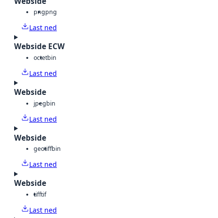
Webside
png
png
Last ned
Webside ECW
octet
bin
Last ned
Webside
jpeg
bin
Last ned
Webside
geotiff
bin
Last ned
Webside
tiff
tif
Last ned