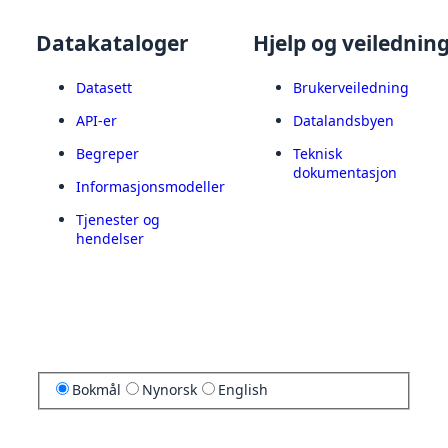
Datakataloger
Hjelp og veilednin
Datasett
Brukerveiledning
API-er
Datalandsbyen
Begreper
Teknisk
dokumentasjon
Informasjonsmodeller
Tjenester og
hendelser
Bokmål
Nynorsk
English