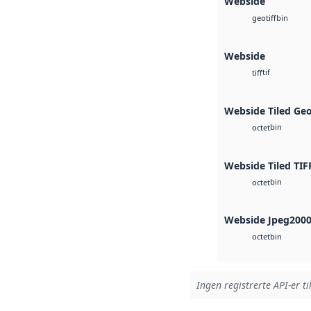
Webside
bin
geotiff
Webside
tif
tiff
Webside Tiled Ge
bin
octet
Webside Tiled TIF
bin
octet
Webside Jpeg200
bin
octet
Ingen registrerte API-er ti