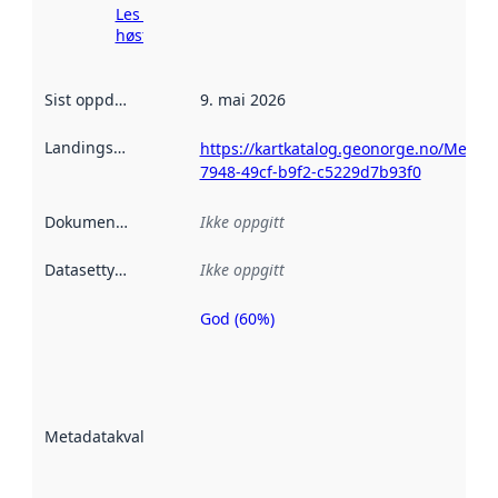
Les mer om
høsting her
Sist oppdatert
:
9. mai 2026
Landingsside
:
https://kartkatalog.geonorge.no/Metad
7948-49cf-b9f2-c5229d7b93f0
Dokumentasjon
:
Ikke oppgitt
Datasettype
:
Ikke oppgitt
God (60%)
Metadatakvalitet
er en indikator
på hvor godt
datasettene er
beskrevet ved
Metadatakvalitet
:
hjelp
avmetadata.
Les mer om