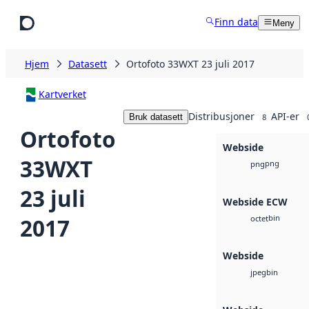
Hopp til hovedinnhold
Finn data
Meny
Hjem
Datasett
Ortofoto 33WXT 23 juli 2017
Kartverket
Distribusjoner
API-er
Bruk datasett
8
Ortofoto
Webside
33WXT
png
png
23 juli
Webside ECW
bin
2017
octet
Webside
bin
jpeg