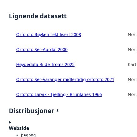
Lignende datasett
Ortofoto Røyken rektifisert 2008
Norg
Ortofoto Sør-Aurdal 2000
Norg
Høydedata Bilde Troms 2025
Kart
Ortofoto Sør-Varanger midlertidig ortofoto 2021
Norg
Ortofoto Larvik - Tjølling - Brunlanes 1966
Norg
Distribusjoner
8
Webside
png
png