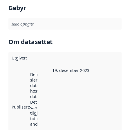
Gebyr
Ikke oppgitt
Om datasettet
Utgiver
:
19. desember 2023
Denne datoen
sier når
datasettet ble
høstet av
data.norge.no.
Det kan ha
Publisert
:
vært
tilgjengelig
tidligere
andre steder.