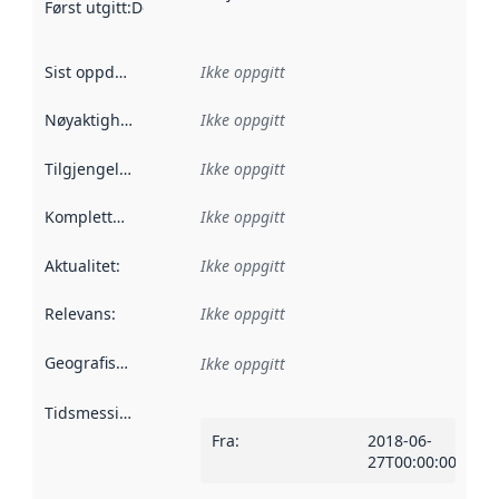
Først utgitt
:
Denne datoen sier når dataene i dette datasettet 
Sist oppdatert
:
Ikke oppgitt
Nøyaktighet
:
Ikke oppgitt
Tilgjengelighet
:
Ikke oppgitt
Kompletthet
:
Ikke oppgitt
Aktualitet
:
Ikke oppgitt
Relevans
:
Ikke oppgitt
Geografisk avgrensning
:
Ikke oppgitt
Tidsmessig avgrensning
:
Fra
:
2018-06-
27T00:00:00Z