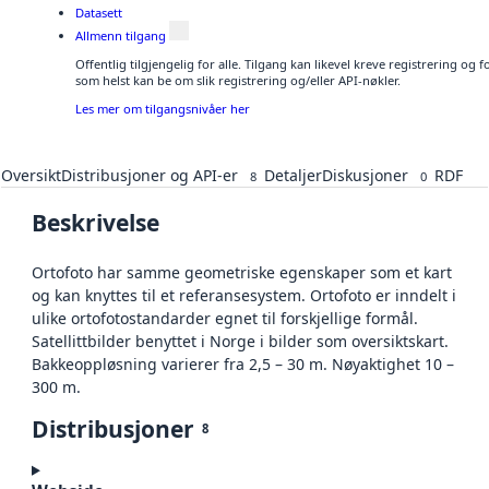
Datasett
Allmenn tilgang
Offentlig tilgjengelig for alle. Tilgang kan likevel kreve registrering og
som helst kan be om slik registrering og/eller API-nøkler.
Les mer om tilgangsnivåer her
Oversikt
Distribusjoner og API-er
Detaljer
Diskusjoner
RDF
8
0
Beskrivelse
Ortofoto har samme geometriske egenskaper som et kart
og kan knyttes til et referansesystem. Ortofoto er inndelt i
ulike ortofotostandarder egnet til forskjellige formål.
Satellittbilder benyttet i Norge i bilder som oversiktskart.
Bakkeoppløsning varierer fra 2,5 – 30 m. Nøyaktighet 10 –
300 m.
Distribusjoner
8