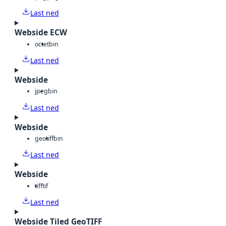
Last ned
Webside ECW
octet
bin
Last ned
Webside
jpeg
bin
Last ned
Webside
geotiff
bin
Last ned
Webside
tiff
tif
Last ned
Webside Tiled GeoTIFF