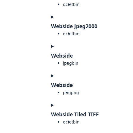
octet
bin
Webside Jpeg2000
octet
bin
Webside
jpeg
bin
Webside
png
png
Webside Tiled TIFF
octet
bin