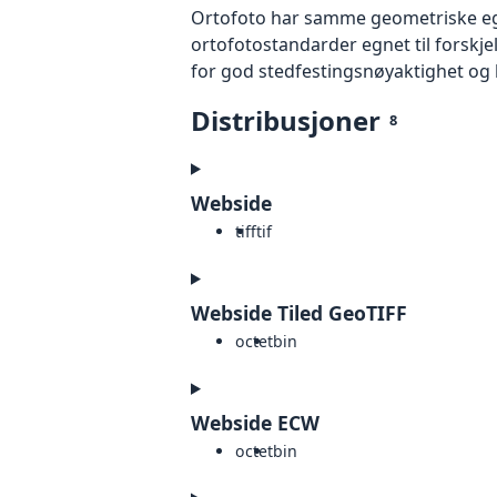
Ortofoto har samme geometriske egen
ortofotostandarder egnet til forskj
for god stedfestingsnøyaktighet og 
Distribusjoner
8
Webside
tiff
tif
Webside Tiled GeoTIFF
octet
bin
Webside ECW
octet
bin