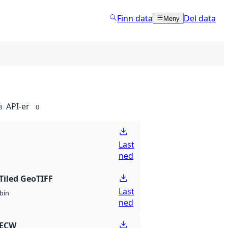
Finn data
Del data
Meny
API-er
8
0
Last
ned
Tiled GeoTIFF
Last
bin
ned
 ECW