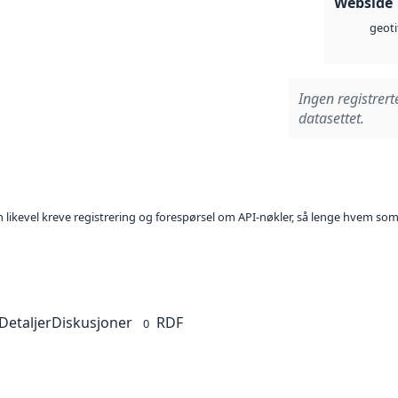
Webside
geoti
Ingen registrert
datasettet.
kan likevel kreve registrering og forespørsel om API-nøkler, så lenge hvem som
Detaljer
Diskusjoner
RDF
0