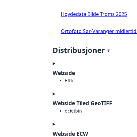
Høydedata Bilde Troms 2025
Ortofoto Sør-Varanger midlertid
Distribusjoner
8
Webside
tiff
tif
Webside Tiled GeoTIFF
octet
bin
Webside ECW