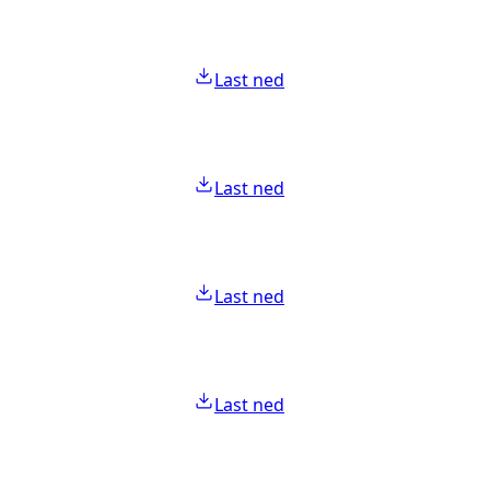
Last ned
Last ned
Last ned
Last ned