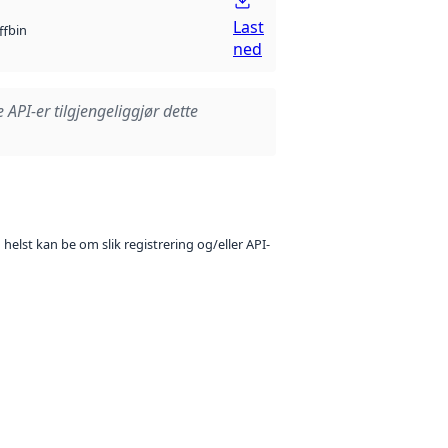
Last
bin
ff
ned
e API-er tilgjengeliggjør dette
 helst kan be om slik registrering og/eller API-