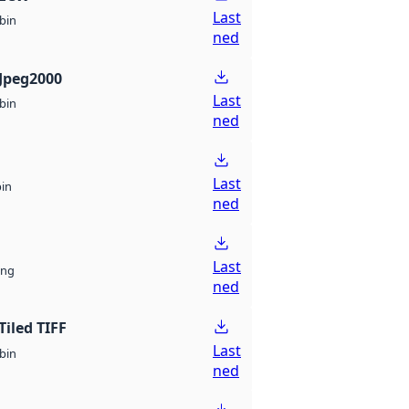
Last
bin
ned
Jpeg2000
Last
bin
ned
Last
bin
ned
Last
ng
ned
Tiled TIFF
Last
bin
ned