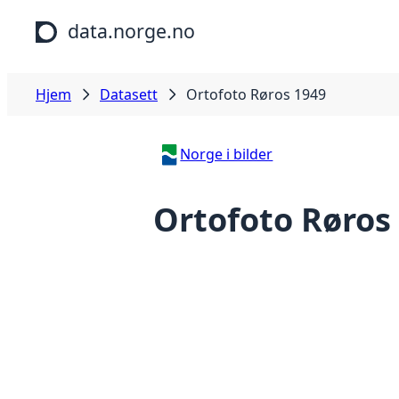
Hopp til hovedinnhold
data.norge.no
Hjem
Datasett
Ortofoto Røros 1949
Norge i bilder
Ortofoto Røros