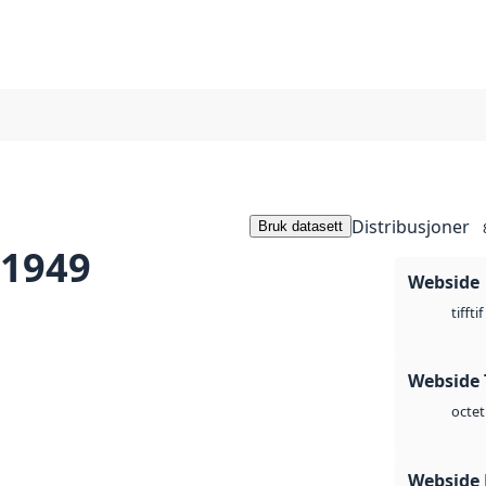
Distribusjoner
Bruk datasett
 1949
Webside
tif
tiff
Webside 
octet
Webside