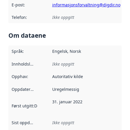
E-post
:
informasjonsforvaltning@digdir.no
Telefon
:
Ikke oppgitt
Om dataene
Språk
:
Engelsk, Norsk
Innholdsleverandører
Ikke oppgitt
:
Opphav
:
Autoritativ kilde
Oppdateringsfrekvens
Uregelmessig
:
31. januar 2022
Først utgitt
:
Denne datoen sier når dataene i dette datasettet 
Sist oppdatert
:
Ikke oppgitt