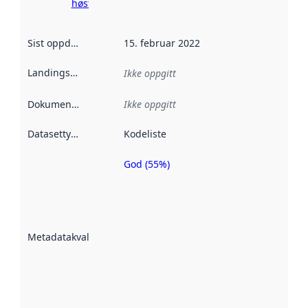
høsting her
Sist oppdatert
:
15. februar 2022
Landingsside
:
Ikke oppgitt
Dokumentasjon
:
Ikke oppgitt
Datasettype
:
Kodeliste
God (55%)
Metadatakvalitet
er en indikator
på hvor godt
datasettene er
beskrevet ved
Metadatakvalitet
:
hjelp
avmetadata.
Les mer om
metadatakvalitet
her