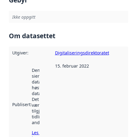
Gebyr
Ikke oppgitt
Om datasettet
Utgiver
:
Digitaliseringsdirektoratet
15. februar 2022
Denne datoen
sier når
datasettet ble
høstet av
data.norge.no.
Det kan ha
Publisert
:
vært
tilgjengelig
tidligere
andre steder.
Les mer om