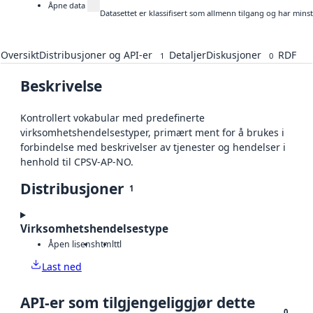
Åpne data
Datasettet er klassifisert som allmenn tilgang og har mins
Oversikt
Distribusjoner og API-er
Detaljer
Diskusjoner
RDF
1
0
Beskrivelse
Kontrollert vokabular med predefinerte
virksomhetshendelsestyper, primært ment for å brukes i
forbindelse med beskrivelser av tjenester og hendelser i
henhold til CPSV-AP-NO.
Distribusjoner
1
Virksomhetshendelsestype
Åpen lisens
html
ttl
Last ned
API-er som tilgjengeliggjør dette
0