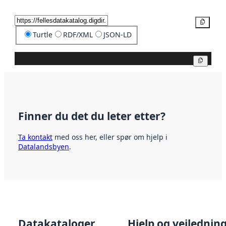
Kopier
Turtle
RDF/XML
JSON-LD
Kopier
Finner du det du leter etter?
Ta kontakt
med oss her, eller spør om hjelp i
Datalandsbyen
.
Datakataloger
Hjelp og veilednin