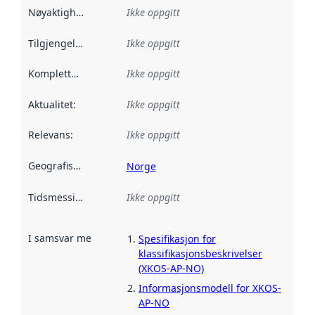
Nøyaktighet
:
Ikke oppgitt
Tilgjengelighet
:
Ikke oppgitt
Kompletthet
:
Ikke oppgitt
Aktualitet
:
Ikke oppgitt
Relevans
:
Ikke oppgitt
Geografisk avgrensning
:
Norge
Tidsmessig avgrensning
Ikke oppgitt
:
I samsvar med
:
Referanse til en implementasjonsregel eller a
Spesifikasjon for
klassifikasjonsbeskrivelser
(XKOS-AP-NO)
Informasjonsmodell for XKOS-
AP-NO