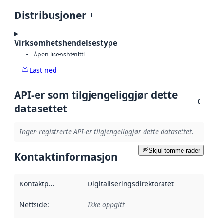
Distribusjoner
1
Virksomhetshendelsestype
Åpen lisens
html
ttl
Last ned
API-er som tilgjengeliggjør dette
0
datasettet
Ingen registrerte API-er tilgjengeliggjør dette datasettet.
Skjul tomme rader
Kontaktinformasjon
Kontaktpunkt
:
Digitaliseringsdirektoratet
Nettside
:
Ikke oppgitt