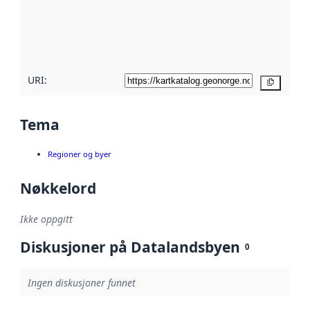
Les mer om
metadatakvalitet
her
URI:
Kopier
Tema
Regioner og byer
Nøkkelord
Ikke oppgitt
Diskusjoner på Datalandsbyen
0
Ingen diskusjoner funnet