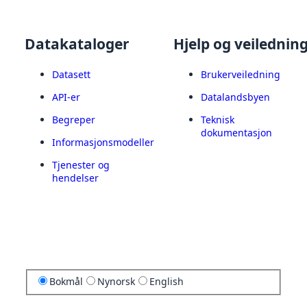
Datakataloger
Hjelp og veilednin
Datasett
Brukerveiledning
API-er
Datalandsbyen
Begreper
Teknisk
dokumentasjon
Informasjonsmodeller
Tjenester og
hendelser
Bokmål
Nynorsk
English