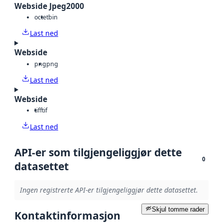
Webside Jpeg2000
octet
bin
Last ned
Webside
png
png
Last ned
Webside
tiff
tif
Last ned
API-er som tilgjengeliggjør dette
0
datasettet
Ingen registrerte API-er tilgjengeliggjør dette datasettet.
Skjul tomme rader
Kontaktinformasjon