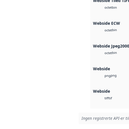
Webside Tiled TIF
bin
octet
Webside ECW
bin
octet
Webside Jpeg200
bin
octet
Webside
png
png
Webside
tif
tiff
Ingen registrerte API-er ti