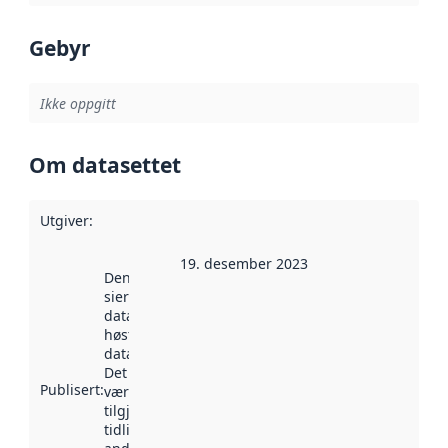
Gebyr
Ikke oppgitt
Om datasettet
Utgiver
:
19. desember 2023
Denne datoen
sier når
datasettet ble
høstet av
data.norge.no.
Det kan ha
Publisert
:
vært
tilgjengelig
tidligere