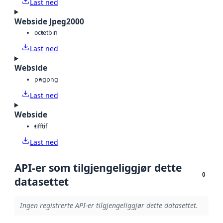
Last ned
Webside Jpeg2000
octet
bin
Last ned
Webside
png
png
Last ned
Webside
tiff
tif
Last ned
API-er som tilgjengeliggjør dette
0
datasettet
Ingen registrerte API-er tilgjengeliggjør dette datasettet.