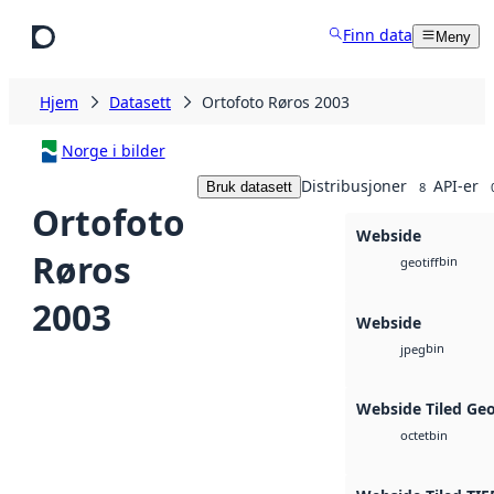
Hopp til hovedinnhold
Finn data
Meny
Hjem
Datasett
Ortofoto Røros 2003
Norge i bilder
Distribusjoner
API-er
Bruk datasett
8
Ortofoto
Webside
Røros
bin
geotiff
2003
Webside
bin
jpeg
Webside Tiled Ge
bin
octet