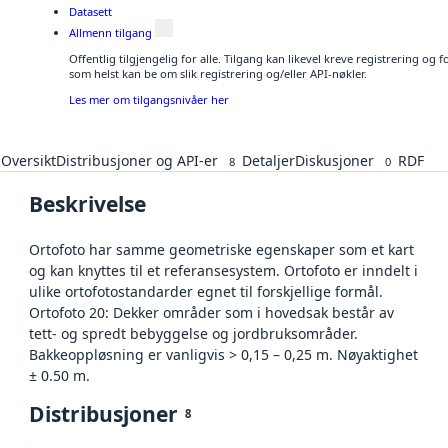
Datasett
Allmenn tilgang
Offentlig tilgjengelig for alle. Tilgang kan likevel kreve registrering og
som helst kan be om slik registrering og/eller API-nøkler.
Les mer om tilgangsnivåer her
Oversikt
Distribusjoner og API-er
Detaljer
Diskusjoner
RDF
8
0
Beskrivelse
Ortofoto har samme geometriske egenskaper som et kart
og kan knyttes til et referansesystem. Ortofoto er inndelt i
ulike ortofotostandarder egnet til forskjellige formål.
Ortofoto 20: Dekker områder som i hovedsak består av
tett- og spredt bebyggelse og jordbruksområder.
Bakkeoppløsning er vanligvis > 0,15 – 0,25 m. Nøyaktighet
± 0.50 m.
Distribusjoner
8