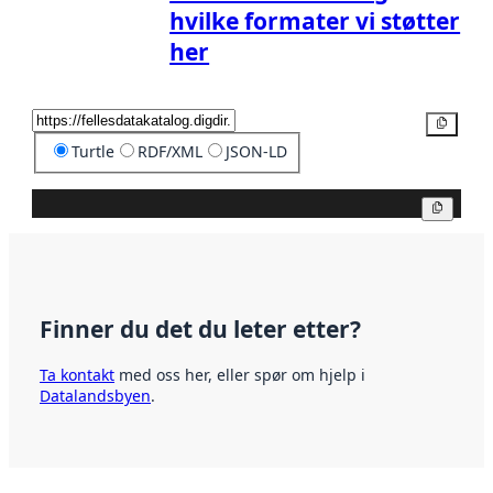
hvilke formater vi støtter
her
Kopier
Turtle
RDF/XML
JSON-LD
Kopier
Finner du det du leter etter?
Ta kontakt
med oss her, eller spør om hjelp i
Datalandsbyen
.