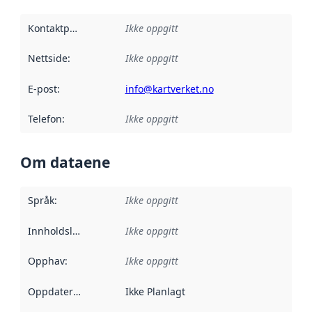
Kontaktpunkt
:
Ikke oppgitt
Nettside
:
Ikke oppgitt
E-post
:
info@kartverket.no
Telefon
:
Ikke oppgitt
Om dataene
Språk
:
Ikke oppgitt
Innholdsleverandører
Ikke oppgitt
:
Opphav
:
Ikke oppgitt
Oppdateringsfrekvens
Ikke Planlagt
: