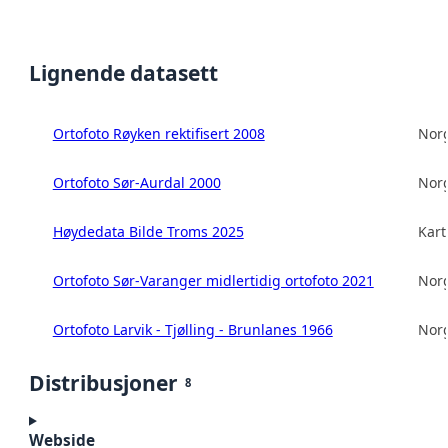
Lignende datasett
Ortofoto Røyken rektifisert 2008
Norg
Ortofoto Sør-Aurdal 2000
Norg
Høydedata Bilde Troms 2025
Kart
Ortofoto Sør-Varanger midlertidig ortofoto 2021
Norg
Ortofoto Larvik - Tjølling - Brunlanes 1966
Norg
Distribusjoner
8
Webside