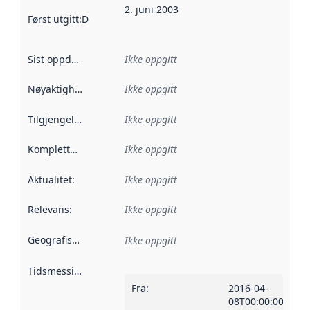
2. juni 2003
Først utgitt
:
Denne datoen sier når dataene i dette datasettet 
Sist oppdatert
:
Ikke oppgitt
Nøyaktighet
:
Ikke oppgitt
Tilgjengelighet
:
Ikke oppgitt
Kompletthet
:
Ikke oppgitt
Aktualitet
:
Ikke oppgitt
Relevans
:
Ikke oppgitt
Geografisk avgrensning
:
Ikke oppgitt
Tidsmessig avgrensning
:
Fra
:
2016-04-
08T00:00:00Z