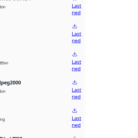
Last
bin
ned
Last
ned
Last
bin
ff
ned
Jpeg2000
Last
bin
ned
Last
ng
ned