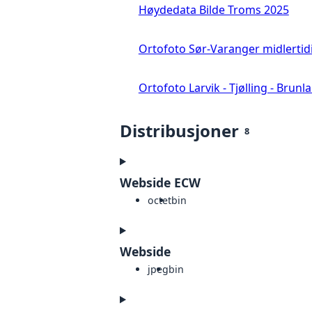
Høydedata Bilde Troms 2025
Ortofoto Sør-Varanger midlertid
Ortofoto Larvik - Tjølling - Brunl
Distribusjoner
8
Webside ECW
octet
bin
Webside
jpeg
bin