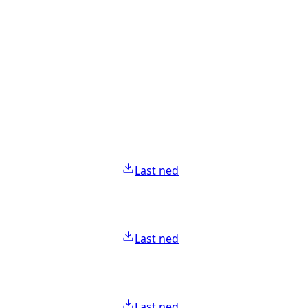
Last ned
Last ned
Last ned