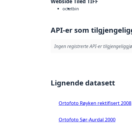
Webside Tiled TIFF
octet
bin
API-er som tilgjengelig
Ingen registrerte API-er tilgjengeliggjø
Lignende datasett
Ortofoto Røyken rektifisert 2008
Ortofoto Sør-Aurdal 2000