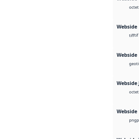
octet
Webside
tif
tiff
Webside
geoti
Webside 
octet
Webside
p
png