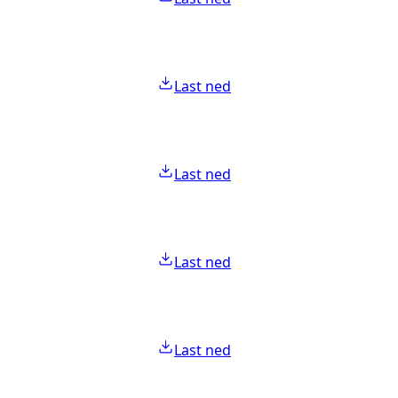
Last ned
Last ned
Last ned
Last ned