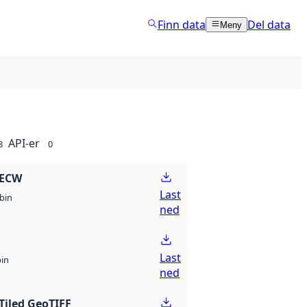
Finn data
Del data
Meny
API-er
8
0
 ECW
Last
bin
ned
Last
bin
ned
Tiled GeoTIFF