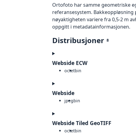
Ortofoto har samme geometriske egen
referansesystem. Bakkeoppløsning på
nøyaktigheten variere fra 0,5-2 m a
oppgitt i metadatainformasjonen.
Distribusjoner
8
Webside ECW
octet
bin
Webside
jpeg
bin
Webside Tiled GeoTIFF
octet
bin