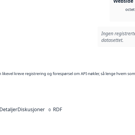
Webside 
octet
Ingen registrert
datasettet.
kan likevel kreve registrering og forespørsel om API-nøkler, så lenge hvem som
Detaljer
Diskusjoner
RDF
0