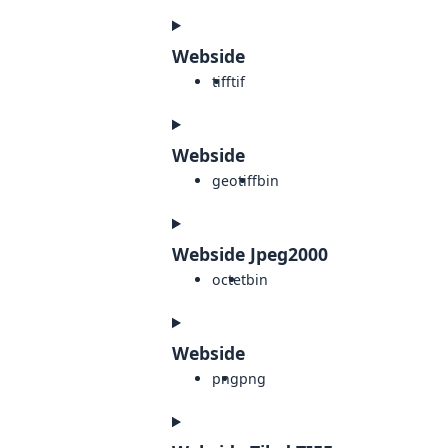
Webside
tiff
tif
Webside
geotiff
bin
Webside Jpeg2000
octet
bin
Webside
png
png