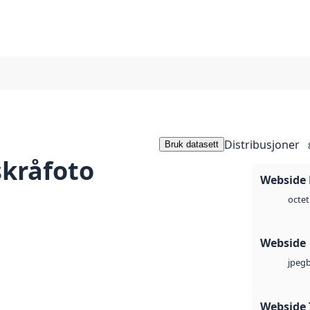
Distribusjoner
Bruk datasett
skråfoto
Webside
octet
Webside
jpeg
Webside 