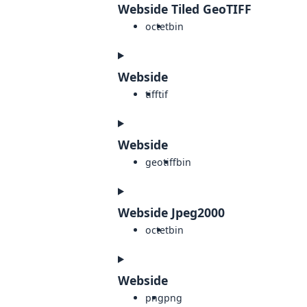
Webside Tiled GeoTIFF
octet
bin
Webside
tiff
tif
Webside
geotiff
bin
Webside Jpeg2000
octet
bin
Webside
png
png