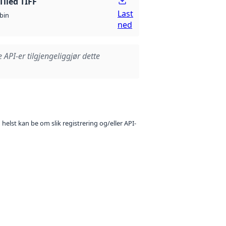
Tiled TIFF
Last
bin
ned
e API-er tilgjengeliggjør dette
 helst kan be om slik registrering og/eller API-