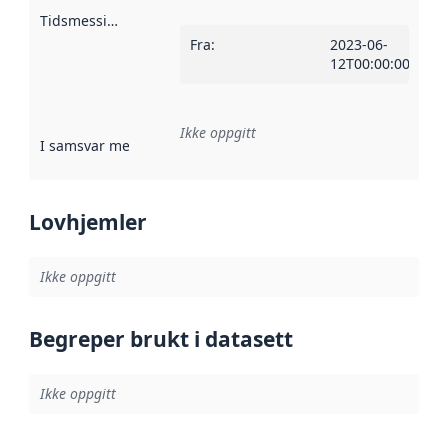
Tidsmessig avgrensning
:
Fra
:
2023-06-
12T00:00:00Z
Ikke oppgitt
I samsvar med
:
Referanse til en implementasjonsregel eller a
Lovhjemler
Ikke oppgitt
Begreper brukt i datasett
Ikke oppgitt