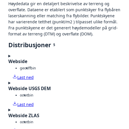
Høydedata gir en detaljert beskrivelse av terreng og
overflate. Dataene er etablert som punktskyer fra flybåren
laserskanning eller matching fra flybilder. Punktskyene
har varierende tetthet (punkt/m2 ) tilpasset ulike formål.
Fra punktskyene er det generert høydemodeller på grid-
format av terreng (DTM) og overflate (DOM).
Distribusjoner
5
Webside
geotiff
bin
Last ned
Webside USGS DEM
octet
bin
Last ned
Webside ZLAS
octet
bin