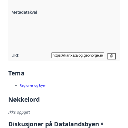
datasettene er
beskrevet ved
Metadatakvalitet
:
hjelp
avmetadata.
Les mer om
metadatakvalitet
her
URI:
Kopier
Tema
Regioner og byer
Nøkkelord
Ikke oppgitt
Diskusjoner på Datalandsbyen
0