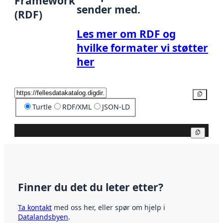
Framework
sender med.
(RDF)
Les mer om RDF og
hvilke formater vi støtter
her
Kopier
Turtle
RDF/XML
JSON-LD
Kopier
Finner du det du leter etter?
Ta kontakt
med oss her, eller spør om hjelp i
Datalandsbyen
.