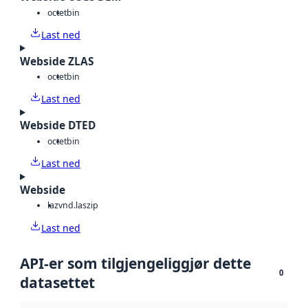
octet
bin
Last ned
Webside ZLAS
octet
bin
Last ned
Webside DTED
octet
bin
Last ned
Webside
laz
vnd.laszip
Last ned
API-er som tilgjengeliggjør dette
0
datasettet