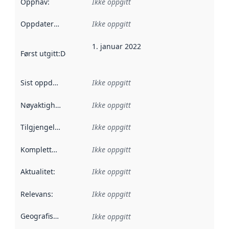
Opphav
:
Ikke oppgitt
Oppdateringsfrekvens
Ikke oppgitt
:
1. januar 2022
Først utgitt
:
Denne datoen sier når dataene i dette datasettet 
Sist oppdatert
:
Ikke oppgitt
Nøyaktighet
:
Ikke oppgitt
Tilgjengelighet
:
Ikke oppgitt
Kompletthet
:
Ikke oppgitt
Aktualitet
:
Ikke oppgitt
Relevans
:
Ikke oppgitt
Geografisk avgrensning
:
Ikke oppgitt