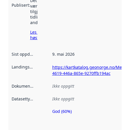
Det kan ha
Publisert
:
vært
tilgjengelig
tidligere
andre steder.
Les mer om
høsting her
Sist oppdatert
:
9. mai 2026
Landingsside
:
https://kartkatalog.geonorge.no/Metad
4619-446a-865e-9270ffb194ac
Dokumentasjon
:
Ikke oppgitt
Datasettype
:
Ikke oppgitt
God (60%)
Metadatakvalitet
er en indikator
på hvor godt