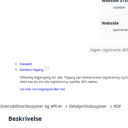
Webside DTE
bin
octet
Webside
vnd.las
laz
Ingen registrerte API
Datasett
Allmenn tilgang
Offentlig tilgjengelig for alle. Tilgang kan likevel kreve registrering o
helst kan be om slik registrering og/eller API-nøkler.
Les mer om tilgangsnivåer her
Oversikt
Distribusjoner og API-er
Detaljer
Diskusjoner
RDF
5
0
Beskrivelse