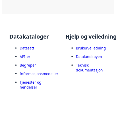
Datakataloger
Hjelp og veilednin
Datasett
Brukerveiledning
API-er
Datalandsbyen
Begreper
Teknisk
dokumentasjon
Informasjonsmodeller
Tjenester og
hendelser