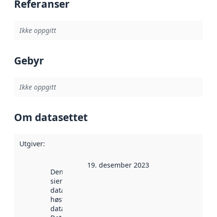
Referanser
Ikke oppgitt
Gebyr
Ikke oppgitt
Om datasettet
Utgiver
:
19. desember 2023
Denne datoen
sier når
datasettet ble
høstet av
data.norge.no.