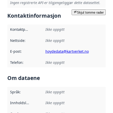
Ingen registrerte API-er tilgjengeliggjør dette datasettet.
Skjul tomme rader
Kontaktinformasjon
Kontaktpunkt
:
Ikke oppgitt
Nettside
:
Ikke oppgitt
E-post
:
hoydedata@kartverket.no
Telefon
:
Ikke oppgitt
Om dataene
Språk
:
Ikke oppgitt
Innholdsleverandører
Ikke oppgitt
: