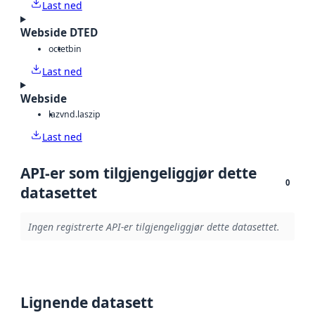
Last ned
Webside DTED
octet
bin
Last ned
Webside
laz
vnd.laszip
Last ned
API-er som tilgjengeliggjør dette
0
datasettet
Ingen registrerte API-er tilgjengeliggjør dette datasettet.
Lignende datasett