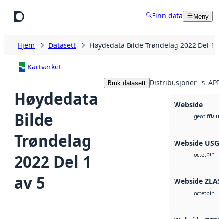
Hopp til hovedinnhold
Finn data
Meny
Hjem
Datasett
Høydedata Bilde Trøndelag 2022 Del 1 
Kartverket
Distribusjoner
API
Bruk datasett
5
Høydedata
Webside
Bilde
bin
geotiff
Trøndelag
Webside US
bin
2022 Del 1
octet
av 5
Webside ZLA
bin
octet