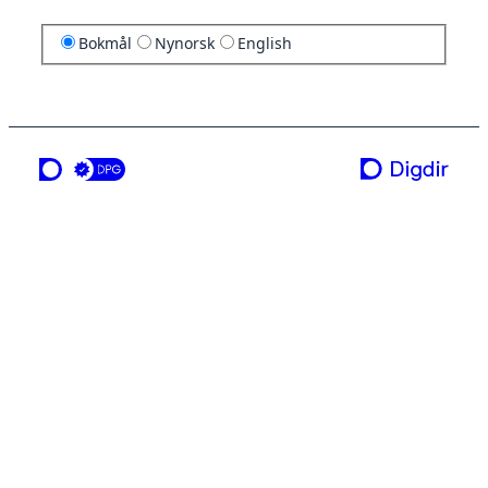
Bokmål
Nynorsk
English
en tjeneste fra