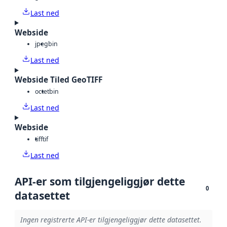
Last ned
Webside
jpeg
bin
Last ned
Webside Tiled GeoTIFF
octet
bin
Last ned
Webside
tiff
tif
Last ned
API-er som tilgjengeliggjør dette
0
datasettet
Ingen registrerte API-er tilgjengeliggjør dette datasettet.