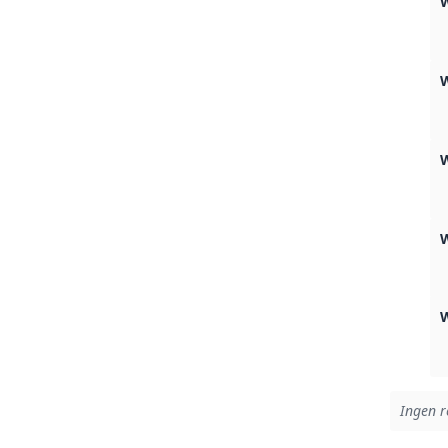
W
W
Ingen r