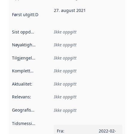
27. august 2021
Først utgitt
:
Denne datoen sier når dataene i dette datasettet 
Sist oppdatert
:
Ikke oppgitt
Nøyaktighet
:
Ikke oppgitt
Tilgjengelighet
:
Ikke oppgitt
Kompletthet
:
Ikke oppgitt
Aktualitet
:
Ikke oppgitt
Relevans
:
Ikke oppgitt
Geografisk avgrensning
:
Ikke oppgitt
Tidsmessig avgrensning
:
Fra
:
2022-02-