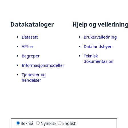
Datakataloger
Hjelp og veilednin
Datasett
Brukerveiledning
API-er
Datalandsbyen
Begreper
Teknisk
dokumentasjon
Informasjonsmodeller
Tjenester og
hendelser
Bokmål
Nynorsk
English