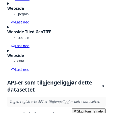
Webside
jpeg
bin
Last ned
Webside Tiled GeoTIFF
octet
bin
Last ned
Webside
tiff
tif
Last ned
API-er som tilgjengeliggjør dette
0
datasettet
Ingen registrerte API-er tilgjengeliggjør dette datasettet.
Skjul tomme rader