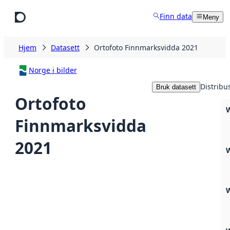
Hopp til hovedinnhold
Finn data
Meny
Hjem
Datasett
Ortofoto Finnmarksvidda 2021
Norge i bilder
Distribu
Bruk datasett
Ortofoto
Finnmarksvidda
2021
W