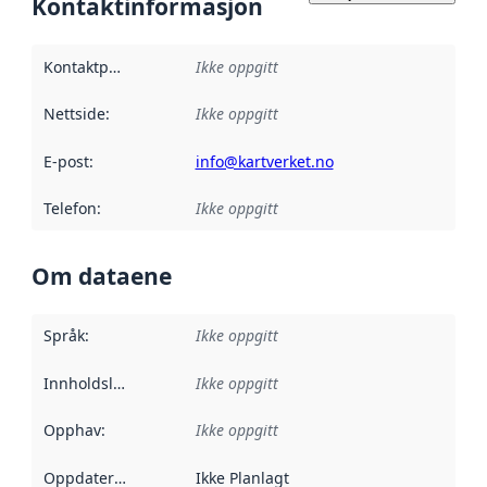
Kontaktinformasjon
Kontaktpunkt
:
Ikke oppgitt
Nettside
:
Ikke oppgitt
E-post
:
info@kartverket.no
Telefon
:
Ikke oppgitt
Om dataene
Språk
:
Ikke oppgitt
Innholdsleverandører
Ikke oppgitt
:
Opphav
:
Ikke oppgitt
Oppdateringsfrekvens
Ikke Planlagt
: