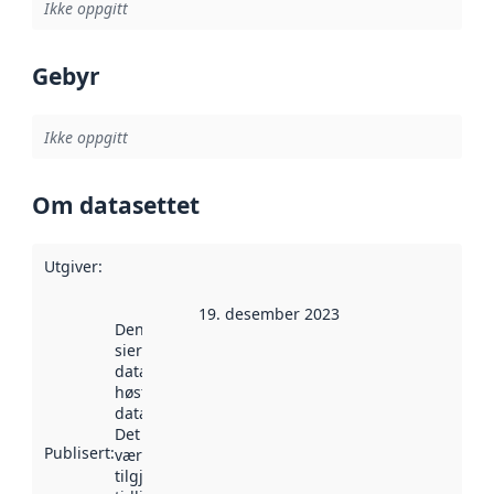
Ikke oppgitt
Gebyr
Ikke oppgitt
Om datasettet
Utgiver
:
19. desember 2023
Denne datoen
sier når
datasettet ble
høstet av
data.norge.no.
Det kan ha
Publisert
:
vært
tilgjengelig