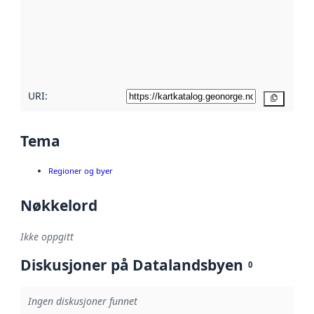
avmetadata.
Les mer om
metadatakvalitet
her
URI:
Kopier
Tema
Regioner og byer
Nøkkelord
Ikke oppgitt
Diskusjoner på Datalandsbyen
0
Ingen diskusjoner funnet