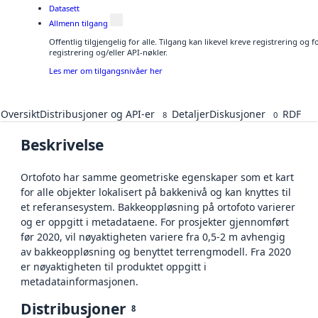
Datasett
Allmenn tilgang
Offentlig tilgjengelig for alle. Tilgang kan likevel kreve registrering o
registrering og/eller API-nøkler.
Les mer om tilgangsnivåer her
Oversikt
Distribusjoner og API-er
Detaljer
Diskusjoner
RDF
8
0
Beskrivelse
Ortofoto har samme geometriske egenskaper som et kart
for alle objekter lokalisert på bakkenivå og kan knyttes til
et referansesystem. Bakkeoppløsning på ortofoto varierer
og er oppgitt i metadataene. For prosjekter gjennomført
før 2020, vil nøyaktigheten variere fra 0,5-2 m avhengig
av bakkeoppløsning og benyttet terrengmodell. Fra 2020
er nøyaktigheten til produktet oppgitt i
metadatainformasjonen.
Distribusjoner
8