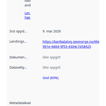
tidligere
andre steder.
Les mer om
høsting her
Sist oppdatert
:
9. mai 2026
Landingsside
:
https://kartkatalog.geonorge.no/Metad
991e-4d64-9f53-4304c7d58425
Dokumentasjon
:
Ikke oppgitt
Datasettype
:
Ikke oppgitt
God (60%)
Metadatakvalitet
er en indikator
på hvor godt
datasettene er
beskrevet ved
Metadatakvalitet
:
hjelp