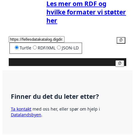
Les mer om RDF og
hvilke formater vi støtter
her
Kopier
Turtle
RDF/XML
JSON-LD
Kopier
Finner du det du leter etter?
Ta kontakt
med oss her, eller spør om hjelp i
Datalandsbyen
.