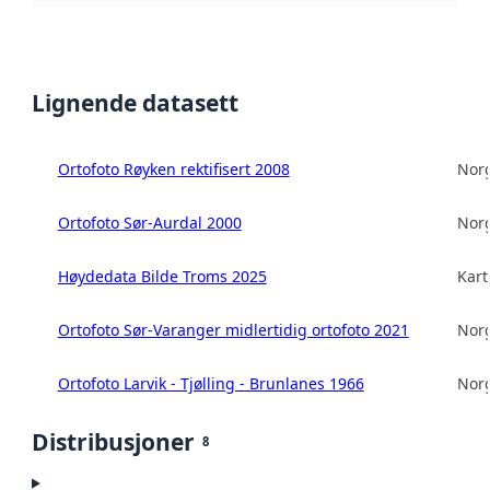
Lignende datasett
Ortofoto Røyken rektifisert 2008
Norg
Ortofoto Sør-Aurdal 2000
Norg
Høydedata Bilde Troms 2025
Kart
Ortofoto Sør-Varanger midlertidig ortofoto 2021
Norg
Ortofoto Larvik - Tjølling - Brunlanes 1966
Norg
Distribusjoner
8