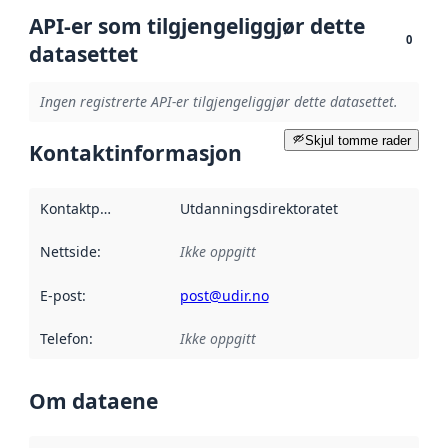
API-er som tilgjengeliggjør dette
0
datasettet
Ingen registrerte API-er tilgjengeliggjør dette datasettet.
Skjul tomme rader
Kontaktinformasjon
Kontaktpunkt
:
Utdanningsdirektoratet
Nettside
:
Ikke oppgitt
E-post
:
post@udir.no
Telefon
:
Ikke oppgitt
Om dataene