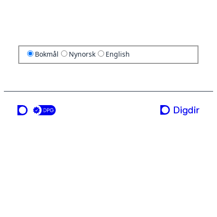
Bokmål
Nynorsk
English
en tjeneste fra