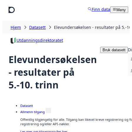
Hopp til hovedinnhold
Finn data
Meny
Hjem
Datasett
Elevundersøkelsen - resultater på 5.-10.
Utdanningsdirektoratet
Di
Bruk datasett
Elevundersøkelsen
- resultater på
5.-10. trinn
Datasett
Allmenn tilgang
Offentlig tilgjengelig for alle. Tilgang kan likevel kreve registrering o
registrering og/eller API-nøkler.
Les mer om tilgangsnivåer her