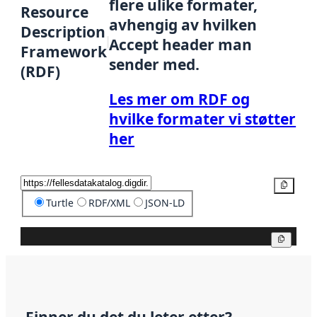
flere ulike formater,
Resource
avhengig av hvilken
Description
Accept header man
Framework
sender med.
(RDF)
Les mer om RDF og
hvilke formater vi støtter
her
Kopier
Turtle
RDF/XML
JSON-LD
Kopier