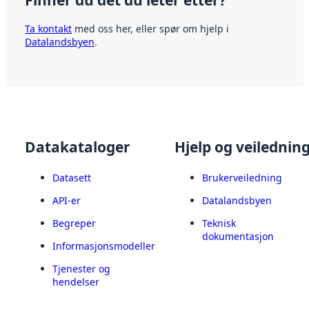
Finner du det du leter etter?
Ta kontakt
med oss her, eller spør om hjelp i
Datalandsbyen
.
Datakataloger
Hjelp og veilednin
Datasett
Brukerveiledning
API-er
Datalandsbyen
Begreper
Teknisk
dokumentasjon
Informasjonsmodeller
Tjenester og
hendelser