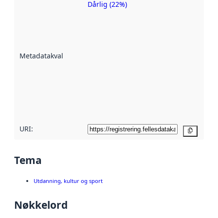
Dårlig (22%)
Metadatakvalitet
er en indikator
på hvor godt
datasettene er
beskrevet ved
Metadatakvalitet
:
hjelp
avmetadata.
Les mer om
metadatakvalitet
her
URI:
Kopier
Tema
Utdanning, kultur og sport
Nøkkelord