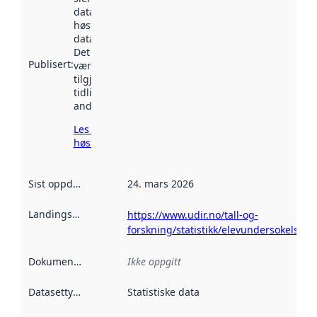
datasettet ble
høstet av
data.norge.no.
Det kan ha
Publisert
:
vært
tilgjengelig
tidligere
andre steder.
Les mer om
høsting her
Sist oppdatert
:
24. mars 2026
Landingsside
:
https://www.udir.no/tall-og-
forskning/statistikk/elevundersokelsen/
Dokumentasjon
:
Ikke oppgitt
Datasettype
:
Statistiske data