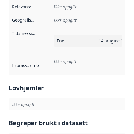
Relevans
:
Ikke oppgitt
Geografisk avgrensning
:
Ikke oppgitt
Tidsmessig avgrensning
:
Fra
:
14. august 2021
Ikke oppgitt
I samsvar med
:
Referanse til en implementasjonsregel eller a
Lovhjemler
Ikke oppgitt
Begreper brukt i datasett