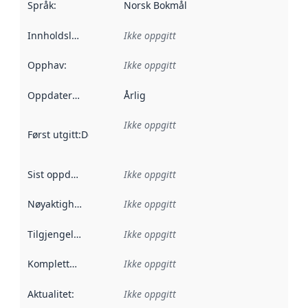
Språk
:
Norsk Bokmål
Innholdsleverandører
Ikke oppgitt
:
Opphav
:
Ikke oppgitt
Oppdateringsfrekvens
Årlig
:
Ikke oppgitt
Først utgitt
:
Denne datoen sier når dataene i dette datasettet 
Sist oppdatert
:
Ikke oppgitt
Nøyaktighet
:
Ikke oppgitt
Tilgjengelighet
:
Ikke oppgitt
Kompletthet
:
Ikke oppgitt
Aktualitet
:
Ikke oppgitt