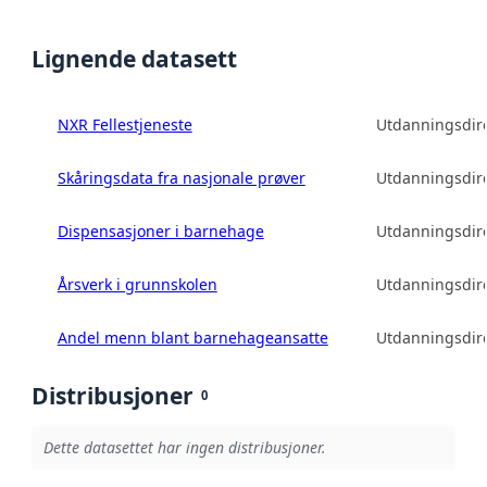
Lignende datasett
NXR Fellestjeneste
Utdanningsdire
Skåringsdata fra nasjonale prøver
Utdanningsdire
Dispensasjoner i barnehage
Utdanningsdire
Årsverk i grunnskolen
Utdanningsdire
Andel menn blant barnehageansatte
Utdanningsdire
Distribusjoner
0
Dette datasettet har ingen distribusjoner.