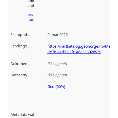
tidligere
andre steder.
Les mer om
høsting her
Sist oppdatert
:
9. mai 2026
Landingsside
:
https://kartkatalog.geonorge.no/Metad
de7e-44d2-aefc-a8a3cb026930
Dokumentasjon
:
Ikke oppgitt
Datasettype
:
Ikke oppgitt
God (60%)
Metadatakvalitet
er en indikator
på hvor godt
datasettene er
beskrevet ved
Metadatakvalitet
:
hjelp