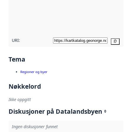
avmetadata.
Les mer om
metadatakvalitet
her
URI:
Kopier
Tema
Regioner og byer
Nøkkelord
Ikke oppgitt
Diskusjoner på Datalandsbyen
0
Ingen diskusjoner funnet