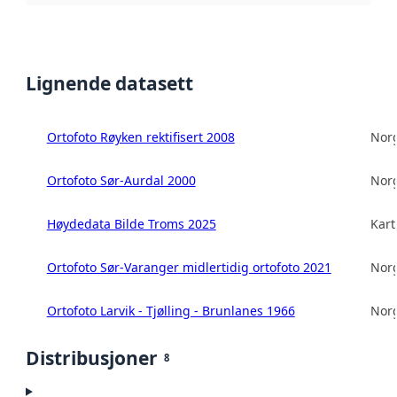
Lignende datasett
Ortofoto Røyken rektifisert 2008
Norg
Ortofoto Sør-Aurdal 2000
Norg
Høydedata Bilde Troms 2025
Kart
Ortofoto Sør-Varanger midlertidig ortofoto 2021
Norg
Ortofoto Larvik - Tjølling - Brunlanes 1966
Norg
Distribusjoner
8