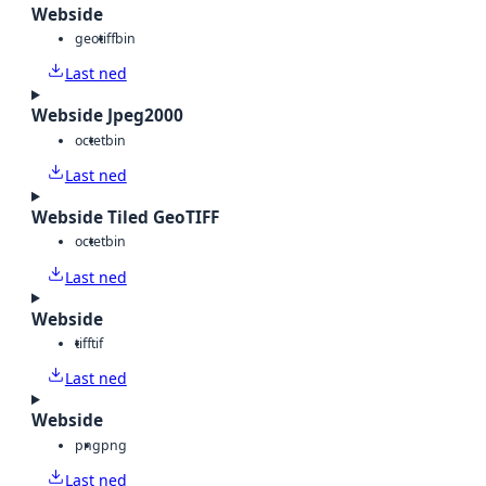
Webside
geotiff
bin
Last ned
Webside Jpeg2000
octet
bin
Last ned
Webside Tiled GeoTIFF
octet
bin
Last ned
Webside
tiff
tif
Last ned
Webside
png
png
Last ned