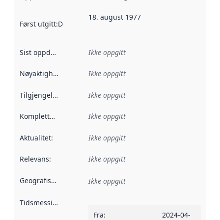
18. august 1977
Først utgitt
:
Denne datoen sier når dataene i dette datasettet 
Sist oppdatert
:
Ikke oppgitt
Nøyaktighet
:
Ikke oppgitt
Tilgjengelighet
:
Ikke oppgitt
Kompletthet
:
Ikke oppgitt
Aktualitet
:
Ikke oppgitt
Relevans
:
Ikke oppgitt
Geografisk avgrensning
:
Ikke oppgitt
Tidsmessig avgrensning
:
Fra
:
2024-04-