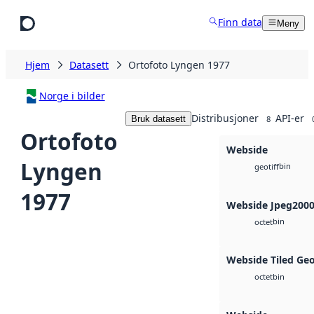
Hopp til hovedinnhold
Finn data
Meny
Hjem
Datasett
Ortofoto Lyngen 1977
Norge i bilder
Distribusjoner
API-er
Bruk datasett
8
Ortofoto
Webside
Lyngen
bin
geotiff
1977
Webside Jpeg200
bin
octet
Webside Tiled Ge
bin
octet