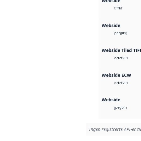
Webside
tif
tiff
Webside
png
png
Webside Tiled TIF
bin
octet
Webside ECW
bin
octet
Webside
bin
jpeg
Ingen registrerte API-er ti