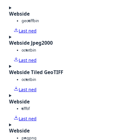
Webside
geotiff
bin
Last ned
Webside Jpeg2000
octet
bin
Last ned
Webside Tiled GeoTIFF
octet
bin
Last ned
Webside
tiff
tif
Last ned
Webside
png
png