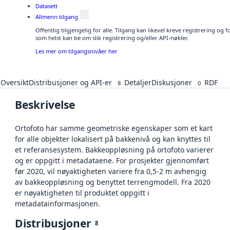
Datasett
Allmenn tilgang
Offentlig tilgjengelig for alle. Tilgang kan likevel kreve registrering og
som helst kan be om slik registrering og/eller API-nøkler.
Les mer om tilgangsnivåer her
Oversikt
Distribusjoner og API-er
Detaljer
Diskusjoner
RDF
8
0
Beskrivelse
Ortofoto har samme geometriske egenskaper som et kart
for alle objekter lokalisert på bakkenivå og kan knyttes til
et referansesystem. Bakkeoppløsning på ortofoto varierer
og er oppgitt i metadataene. For prosjekter gjennomført
før 2020, vil nøyaktigheten variere fra 0,5-2 m avhengig
av bakkeoppløsning og benyttet terrengmodell. Fra 2020
er nøyaktigheten til produktet oppgitt i
metadatainformasjonen.
Distribusjoner
8