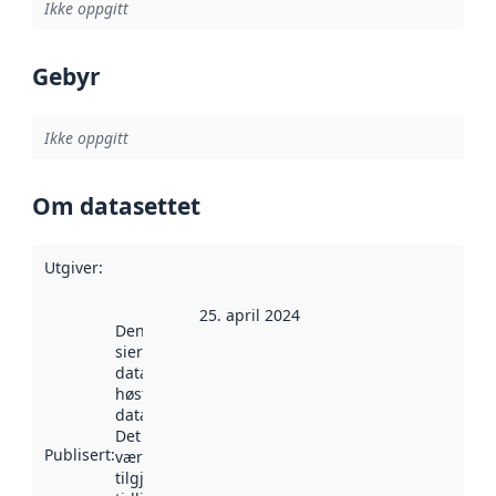
Ikke oppgitt
Gebyr
Ikke oppgitt
Om datasettet
Utgiver
:
25. april 2024
Denne datoen
sier når
datasettet ble
høstet av
data.norge.no.
Det kan ha
Publisert
:
vært
tilgjengelig