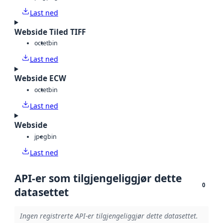
Last ned
Webside Tiled TIFF
octet
bin
Last ned
Webside ECW
octet
bin
Last ned
Webside
jpeg
bin
Last ned
API-er som tilgjengeliggjør dette
0
datasettet
Ingen registrerte API-er tilgjengeliggjør dette datasettet.