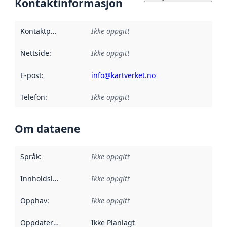
Kontaktinformasjon
Kontaktpunkt
:
Ikke oppgitt
Nettside
:
Ikke oppgitt
E-post
:
info@kartverket.no
Telefon
:
Ikke oppgitt
Om dataene
Språk
:
Ikke oppgitt
Innholdsleverandører
Ikke oppgitt
:
Opphav
:
Ikke oppgitt
Oppdateringsfrekvens
Ikke Planlagt
: