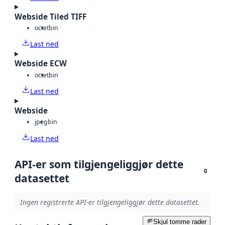
Webside Tiled TIFF
octet
bin
Last ned
Webside ECW
octet
bin
Last ned
Webside
jpeg
bin
Last ned
API-er som tilgjengeliggjør dette
0
datasettet
Ingen registrerte API-er tilgjengeliggjør dette datasettet.
Skjul tomme rader