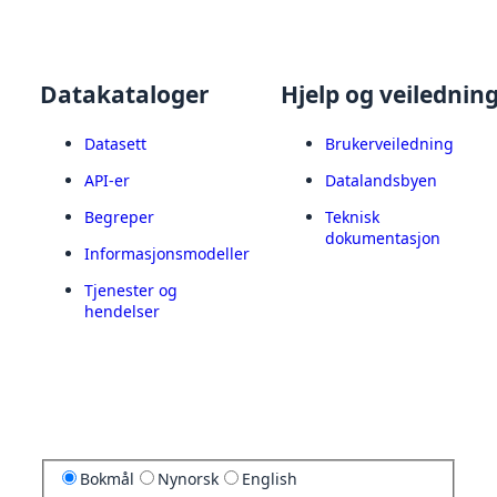
Datakataloger
Hjelp og veilednin
Datasett
Brukerveiledning
API-er
Datalandsbyen
Begreper
Teknisk
dokumentasjon
Informasjonsmodeller
Tjenester og
hendelser
Bokmål
Nynorsk
English