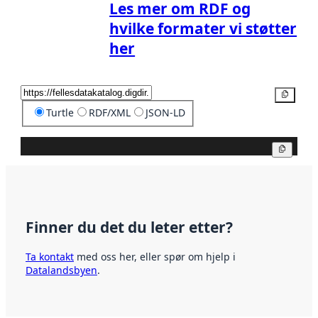
Les mer om RDF og
hvilke formater vi støtter
her
Kopier
Turtle
RDF/XML
JSON-LD
Kopier
Finner du det du leter etter?
Ta kontakt
med oss her, eller spør om hjelp i
Datalandsbyen
.