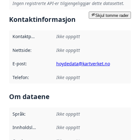
Ingen registrerte API-er tilgjengeliggjør dette datasettet.
Skjul tomme rader
Kontaktinformasjon
Kontaktpunkt
:
Ikke oppgitt
Nettside
:
Ikke oppgitt
E-post
:
hoydedata@kartverket.no
Telefon
:
Ikke oppgitt
Om dataene
Språk
:
Ikke oppgitt
Innholdsleverandører
Ikke oppgitt
: