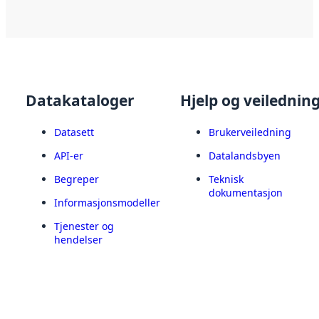
Datakataloger
Hjelp og veilednin
Datasett
Brukerveiledning
API-er
Datalandsbyen
Begreper
Teknisk
dokumentasjon
Informasjonsmodeller
Tjenester og
hendelser