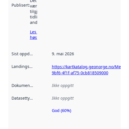
Det kan ha
Publisert
:
vært
tilgjengelig
tidligere
andre steder.
Les mer om
høsting her
Sist oppdatert
:
9. mai 2026
Landingsside
:
https://kartkatalog.geonorge.no/Metad
9bf6-4f1f-af75-0cb818509000
Dokumentasjon
:
Ikke oppgitt
Datasettype
:
Ikke oppgitt
God (60%)
Metadatakvalitet
er en indikator
på hvor godt