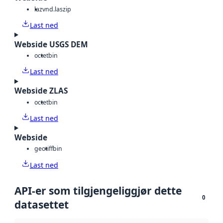
laz
vnd.laszip
Last ned
Webside USGS DEM
octet
bin
Last ned
Webside ZLAS
octet
bin
Last ned
Webside
geotiff
bin
Last ned
API-er som tilgjengeliggjør dette
0
datasettet