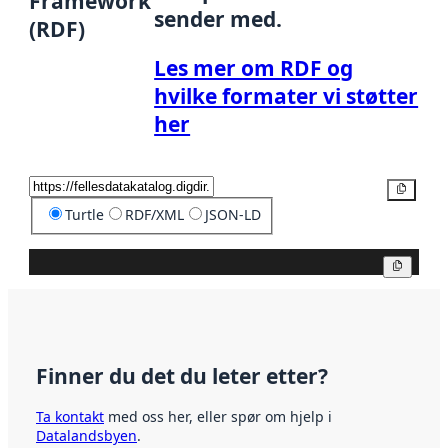
Framework
sender med.
(RDF)
Les mer om RDF og
hvilke formater vi støtter
her
Kopier
Turtle
RDF/XML
JSON-LD
Kopier
Finner du det du leter etter?
Ta kontakt
med oss her, eller spør om hjelp i
Datalandsbyen
.