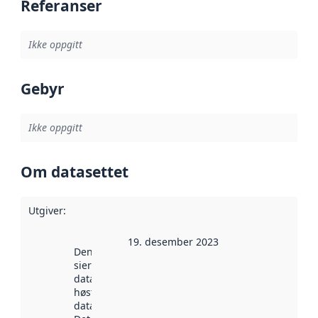
Referanser
Ikke oppgitt
Gebyr
Ikke oppgitt
Om datasettet
Utgiver
:
19. desember 2023
Denne datoen
sier når
datasettet ble
høstet av
data.norge.no.