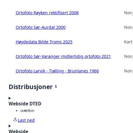
Ortofoto Røyken rektifisert 2008
Norg
Ortofoto Sør-Aurdal 2000
Norg
Høydedata Bilde Troms 2025
Kart
Ortofoto Sør-Varanger midlertidig ortofoto 2021
Norg
Ortofoto Larvik - Tjølling - Brunlanes 1966
Norg
Distribusjoner
5
Webside DTED
octet
bin
Last ned
Webside