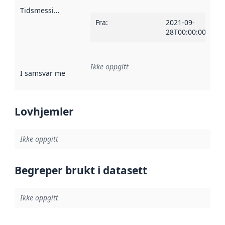
Tidsmessig avgrensning
:
Fra
:
2021-09-
28T00:00:00Z
Ikke oppgitt
I samsvar med
:
Referanse til en implementasjonsregel eller a
Lovhjemler
Ikke oppgitt
Begreper brukt i datasett
Ikke oppgitt