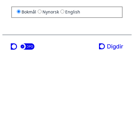
Bokmål
Nynorsk
English
en tjeneste fra