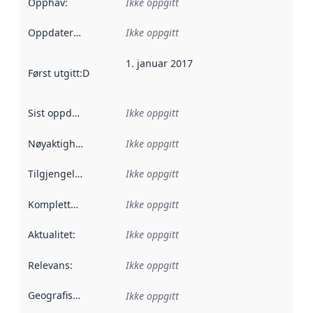
Opphav
:
Ikke oppgitt
Oppdateringsfrekvens
Ikke oppgitt
:
1. januar 2017
Først utgitt
:
Denne datoen sier når dataene i dette datasettet 
Sist oppdatert
:
Ikke oppgitt
Nøyaktighet
:
Ikke oppgitt
Tilgjengelighet
:
Ikke oppgitt
Kompletthet
:
Ikke oppgitt
Aktualitet
:
Ikke oppgitt
Relevans
:
Ikke oppgitt
Geografisk avgrensning
:
Ikke oppgitt