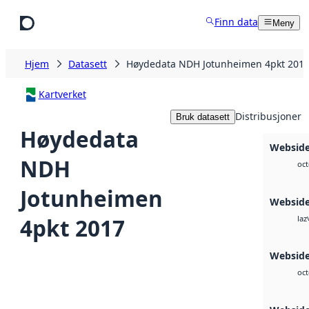
Hopp til hovedinnhold
Finn data
Meny
Hjem
Datasett
Høydedata NDH Jotunheimen 4pkt 201
Kartverket
Distribusjoner
Bruk datasett
Høydedata
Websid
NDH
oct
Jotunheimen
Websid
4pkt 2017
laz
Websid
oct