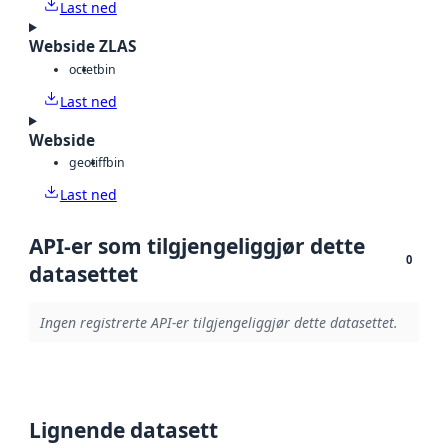
Last ned
Webside ZLAS
octet
bin
Last ned
Webside
geotiff
bin
Last ned
API-er som tilgjengeliggjør dette
0
datasettet
Ingen registrerte API-er tilgjengeliggjør dette datasettet.
Lignende datasett