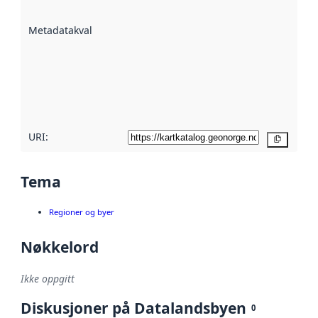
datasettene er
beskrevet ved
Metadatakvalitet
:
hjelp
avmetadata.
Les mer om
metadatakvalitet
her
URI:
Kopier
Tema
Regioner og byer
Nøkkelord
Ikke oppgitt
Diskusjoner på Datalandsbyen
0