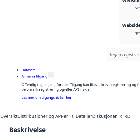
Webside
oct
Websid
geo
Ingen registrer
Datasett
Allmenn tilgang
Offentlig tilgjengelig for alle. Tilgang kan likevel kreve registrering o
be om slik registrering og/eller API-nøkler.
Les mer om tilgangsnivåer her
Oversikt
Distribusjoner og API-er
Detaljer
Diskusjoner
RDF
5
0
Beskrivelse