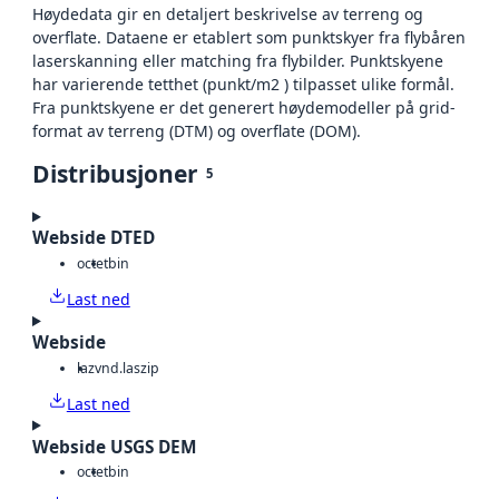
Høydedata gir en detaljert beskrivelse av terreng og
overflate. Dataene er etablert som punktskyer fra flybåren
laserskanning eller matching fra flybilder. Punktskyene
har varierende tetthet (punkt/m2 ) tilpasset ulike formål.
Fra punktskyene er det generert høydemodeller på grid-
format av terreng (DTM) og overflate (DOM).
Distribusjoner
5
Webside DTED
octet
bin
Last ned
Webside
laz
vnd.laszip
Last ned
Webside USGS DEM
octet
bin