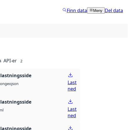
Finn data
Del data
Meny
API-er
4
2
lastningsside
Last
geojson
son
ned
lastningsside
Last
ml
ned
lastningsside