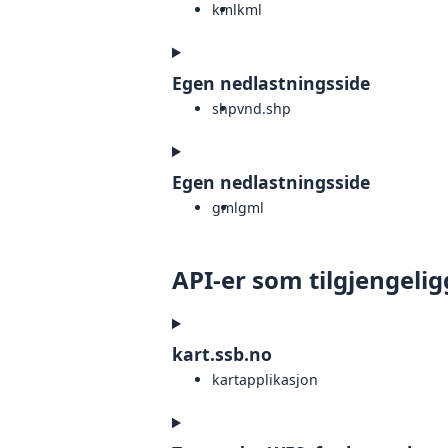
kml
kml
Egen nedlastningsside
shp
vnd.shp
Egen nedlastningsside
gml
gml
API-er som tilgjengelig
kart.ssb.no
kartapplikasjon