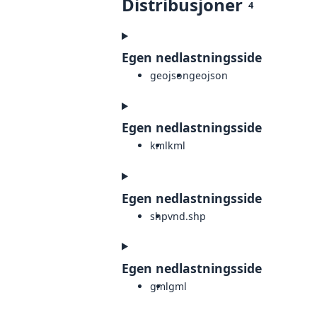
Distribusjoner
4
Egen nedlastningsside
geojson
geojson
Egen nedlastningsside
kml
kml
Egen nedlastningsside
shp
vnd.shp
Egen nedlastningsside
gml
gml