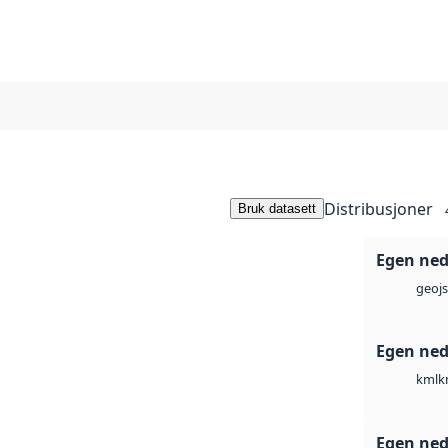
Distribusjoner
Bruk datasett
Egen ned
geoj
Egen ned
k
kml
Egen ned