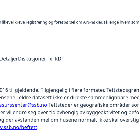
kan likevel kreve registrering og forespørsel om API-nøkler, så lenge hvem som
Detaljer
Diskusjoner
RDF
0
016 til gjeldende. Tilgjengelig i flere formater. Tettstedsgre
nsene i eldre datasett ikke er direkte sammenlignbare med
essurssenter@ssb.no
Tettsteder er geografiske områder so
er vil endre seg over tid avhengig av byggeaktivitet og befol
g der avstanden mellom husene normalt ikke skal overstig
w.ssb.no/beftett
.