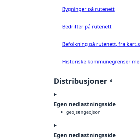
Bygninger på rutenett
Bedrifter på rutenett
Befolkning på rutenett, fra kart.
Historiske kommunegrenser med
Distribusjoner
4
Egen nedlastningsside
geojson
geojson
Egen nedlastningsside