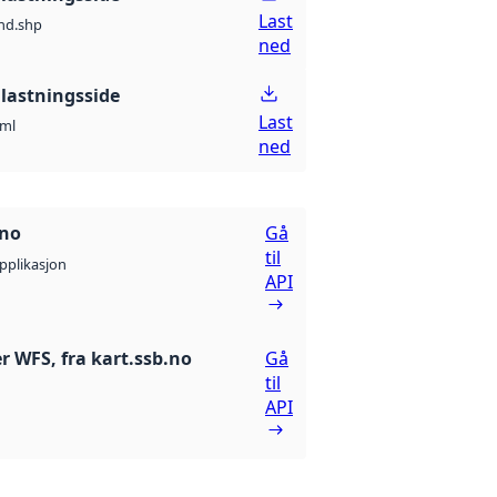
Last
nd.shp
ned
lastningsside
Last
ml
ned
.no
Gå
til
pplikasjon
API
r WFS, fra kart.ssb.no
Gå
til
API