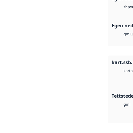
v
shp
Egen ned
g
gml
kart.ssb
karta
Tettstede
gml