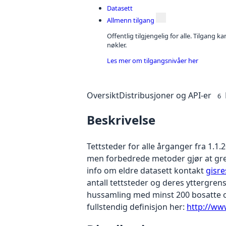
Datasett
Allmenn tilgang
Offentlig tilgjengelig for alle. Tilgang 
nøkler.
Les mer om tilgangsnivåer her
Oversikt
Distribusjoner og API-er
6
Beskrivelse
Tettsteder for alle årganger fra 1.1.2
men forbedrede metoder gjør at gre
info om eldre datasett kontakt
gisr
antall tettsteder og deres yttergrens
hussamling med minst 200 bosatte o
fullstendig definisjon her:
http://ww