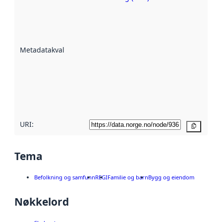
Metadatakvalitet
er en indikator
på hvor godt
datasettene er
beskrevet ved
Metadatakvalitet
:
hjelp
avmetadata.
Les mer om
metadatakvalitet
her
URI:
Kopier
Tema
Befolkning og samfunn
REGI
Familie og barn
Bygg og eiendom
Nøkkelord