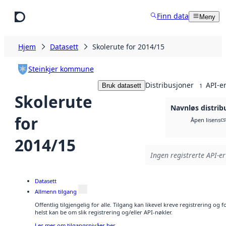
Hopp til hovedinnhold
Finn data
Meny
Hjem
Datasett
Skolerute for 2014/15
Steinkjer kommune
Distribusjoner
API-e
Bruk datasett
1
Skolerute
Navnløs distrib
for
cs
Åpen lisens
2014/15
Ingen registrerte API-er
Datasett
Allmenn tilgang
Offentlig tilgjengelig for alle. Tilgang kan likevel kreve registrering o
helst kan be om slik registrering og/eller API-nøkler.
Les mer om tilgangsnivåer her