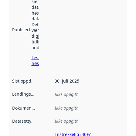
sier når
datasettet ble
høstet av
data.norge.no.
Det kan ha
Publisert
:
vært
tilgjengelig
tidligere
andre steder.
Les mer om
høsting her
Sist oppdatert
:
30. juli 2025
Landingsside
:
Ikke oppgitt
Dokumentasjon
:
Ikke oppgitt
Datasettype
:
Ikke oppgitt
Tilstrekkelig (40%)