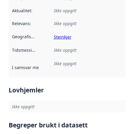
Aktualitet
:
Ikke oppgitt
Relevans
:
Ikke oppgitt
Geografisk avgrensning
:
Steinkjer
Tidsmessig avgrensning
Ikke oppgitt
:
Ikke oppgitt
I samsvar med
:
Referanse til en implementasjonsregel eller a
Lovhjemler
Ikke oppgitt
Begreper brukt i datasett