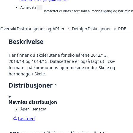
Åpne data
Datasettet er klassifisert som allmenn tilgang og har mins
Oversikt
Distribusjoner og API-er
Detaljer
Diskusjoner
RDF
1
0
Beskrivelse
Her finner du skolerutene for skoleårene 2012/13,
2013/14 og 1014/15. Datasettene er også lagt ut i csv-
formater på kommunens hjemmeside under Skole og
barnehage / Skole.
Distribusjoner
1
Navnløs distribusjon
Åpen lisens
csv
Last ned