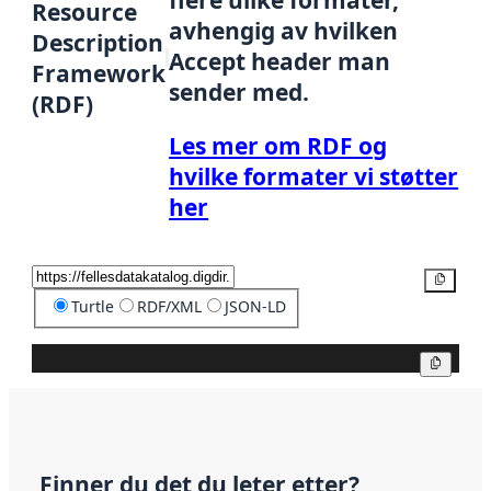
flere ulike formater,
Resource
avhengig av hvilken
Description
Accept header man
Framework
sender med.
(RDF)
Les mer om RDF og
hvilke formater vi støtter
her
Kopier
Turtle
RDF/XML
JSON-LD
Kopier
Finner du det du leter etter?