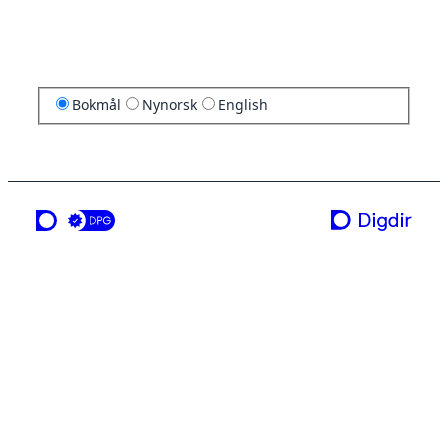
Bokmål
Nynorsk
English
en tjeneste fra