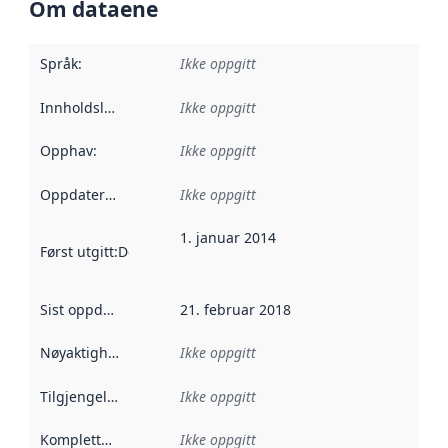
Om dataene
Språk
:
Ikke oppgitt
Innholdsleverandører
Ikke oppgitt
:
Opphav
:
Ikke oppgitt
Oppdateringsfrekvens
Ikke oppgitt
:
1. januar 2014
Først utgitt
:
Denne datoen sier når dataene i dette datasettet 
Sist oppdatert
:
21. februar 2018
Nøyaktighet
:
Ikke oppgitt
Tilgjengelighet
:
Ikke oppgitt
Kompletthet
:
Ikke oppgitt