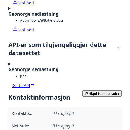
Last ned
Geonorge nedlastning
Åpen lisens
API
txt
vnd.sosi
Last ned
API-er som tilgjengeliggjør dette
1
datasettet
Geonorge nedlastning
ppt
Gå til API
Skjul tomme rader
Kontaktinformasjon
Kontaktpunkt
:
Ikke oppgitt
Nettside
:
Ikke oppgitt