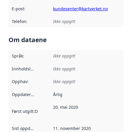
E-post
:
kundesenter@kartverket.no
Telefon
:
Ikke oppgitt
Om dataene
Språk
:
Ikke oppgitt
Innholdsleverandører
Ikke oppgitt
:
Opphav
:
Ikke oppgitt
Oppdateringsfrekvens
Årlig
:
20. mai 2020
Først utgitt
:
Denne datoen sier når dataene i dette datasettet 
Sist oppdatert
:
11. november 2020