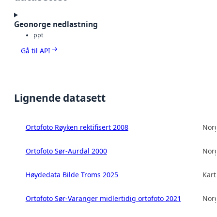
Geonorge nedlastning
ppt
Gå til API
Lignende datasett
Ortofoto Røyken rektifisert 2008
Norg
Ortofoto Sør-Aurdal 2000
Norg
Høydedata Bilde Troms 2025
Kart
Ortofoto Sør-Varanger midlertidig ortofoto 2021
Norg