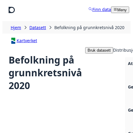
Hopp til hovedinnhold
Finn data
Meny
Hjem
Datasett
Befolkning på grunnkretsnivå 2020
Kartverket
Distribus
Bruk datasett
Befolkning på
At
grunnkretsnivå
2020
Ge
Ge