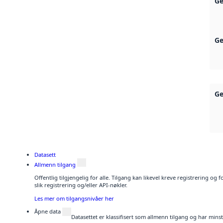
Ge
Ge
Ge
Datasett
Allmenn tilgang
Offentlig tilgjengelig for alle. Tilgang kan likevel kreve registrering o
slik registrering og/eller API-nøkler.
Les mer om tilgangsnivåer her
Åpne data
Datasettet er klassifisert som allmenn tilgang og har mins