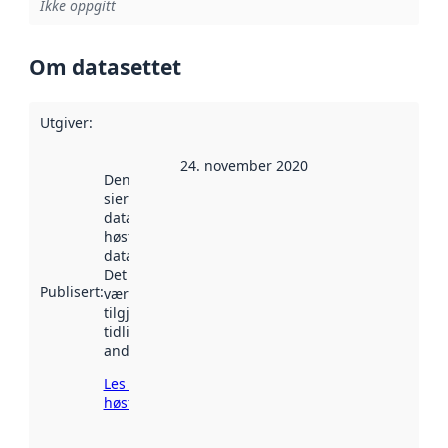
Ikke oppgitt
Om datasettet
Utgiver
:
24. november 2020
Denne datoen
sier når
datasettet ble
høstet av
data.norge.no.
Det kan ha
Publisert
:
vært
tilgjengelig
tidligere
andre steder.
Les mer om
høsting her