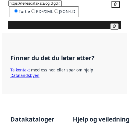
Kopier
Turtle
RDF/XML
JSON-LD
Kopier
Finner du det du leter etter?
Ta kontakt
med oss her, eller spør om hjelp i
Datalandsbyen
.
Datakataloger
Hjelp og veilednin