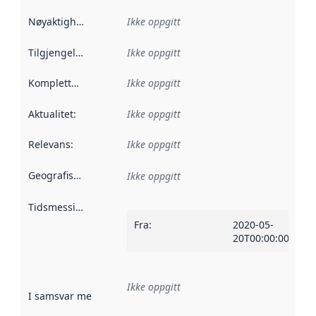
Nøyaktighet
:
Ikke oppgitt
Tilgjengelighet
:
Ikke oppgitt
Kompletthet
:
Ikke oppgitt
Aktualitet
:
Ikke oppgitt
Relevans
:
Ikke oppgitt
Geografisk avgrensning
:
Ikke oppgitt
Tidsmessig avgrensning
:
Fra
:
2020-05-
20T00:00:00Z
Ikke oppgitt
I samsvar med
:
Referanse til en implementasjonsregel eller a