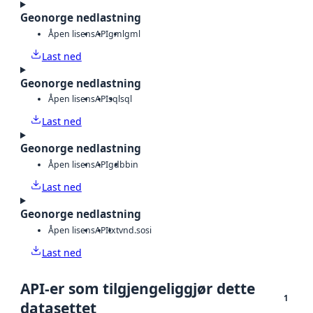
Geonorge nedlastning
Åpen lisens
API
gml
gml
Last ned
Geonorge nedlastning
Åpen lisens
API
sql
sql
Last ned
Geonorge nedlastning
Åpen lisens
API
gdb
bin
Last ned
Geonorge nedlastning
Åpen lisens
API
txt
vnd.sosi
Last ned
API-er som tilgjengeliggjør dette
1
datasettet