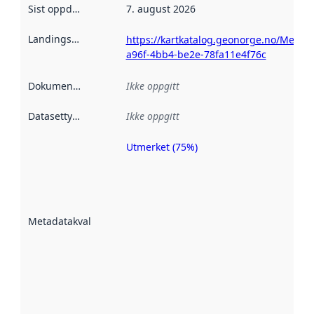
Sist oppdatert
:
7. august 2026
Landingsside
:
https://kartkatalog.geonorge.no/Metad
a96f-4bb4-be2e-78fa11e4f76c
Dokumentasjon
:
Ikke oppgitt
Datasettype
:
Ikke oppgitt
Utmerket (75%)
Metadatakvalitet
er en indikator
på hvor godt
datasettene er
beskrevet ved
Metadatakvalitet
:
hjelp
avmetadata.
Les mer om
metadatakvalitet
her