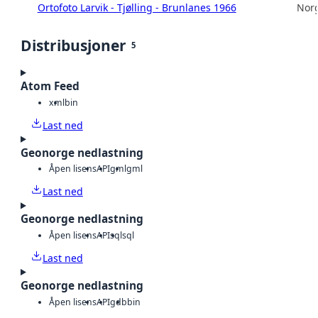
Ortofoto Larvik - Tjølling - Brunlanes 1966
Norg
Distribusjoner
5
Atom Feed
xml
bin
Last ned
Geonorge nedlastning
Åpen lisens
API
gml
gml
Last ned
Geonorge nedlastning
Åpen lisens
API
sql
sql
Last ned
Geonorge nedlastning
Åpen lisens
API
gdb
bin