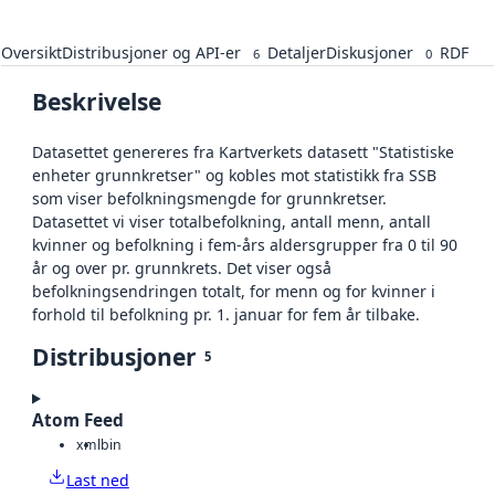
Oversikt
Distribusjoner og API-er
Detaljer
Diskusjoner
RDF
6
0
Beskrivelse
Datasettet genereres fra Kartverkets datasett "Statistiske
enheter grunnkretser" og kobles mot statistikk fra SSB
som viser befolkningsmengde for grunnkretser.
Datasettet vi viser totalbefolkning, antall menn, antall
kvinner og befolkning i fem-års aldersgrupper fra 0 til 90
år og over pr. grunnkrets. Det viser også
befolkningsendringen totalt, for menn og for kvinner i
forhold til befolkning pr. 1. januar for fem år tilbake.
Distribusjoner
5
Atom Feed
xml
bin
Last ned