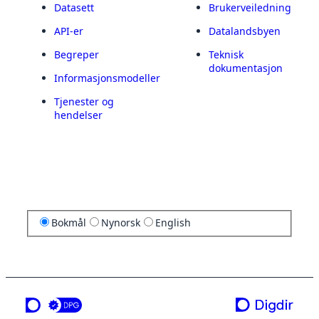
Datasett
Brukerveiledning
API-er
Datalandsbyen
Begreper
Teknisk
dokumentasjon
Informasjonsmodeller
Tjenester og
hendelser
Bokmål
Nynorsk
English
en tjeneste fra