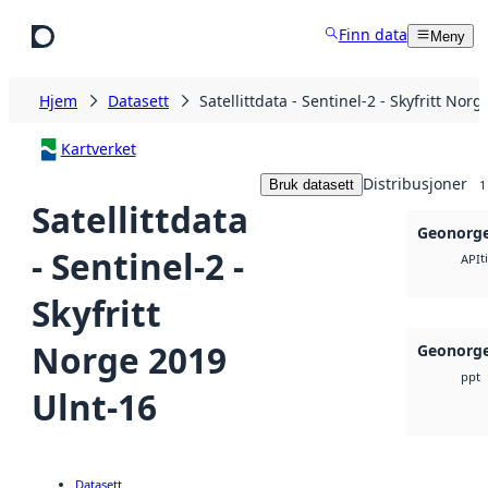
Hopp til hovedinnhold
Finn data
Meny
Hjem
Datasett
Satellittdata - Sentinel-2 - Skyfritt Nor
Kartverket
Distribusjoner
Bruk datasett
1
Satellittdata
Geonorge
- Sentinel-2 -
t
API
Skyfritt
Norge 2019
Geonorge
ppt
Ulnt-16
Datasett