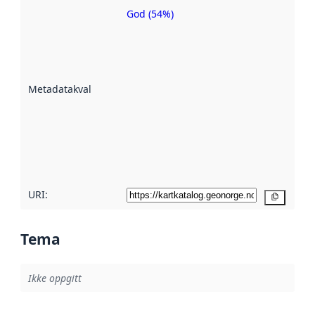
God (54%)
Metadatakvalitet
er en indikator
på hvor godt
datasettene er
beskrevet ved
Metadatakvalitet
:
hjelp
avmetadata.
Les mer om
metadatakvalitet
her
URI:
Kopier
Tema
Ikke oppgitt