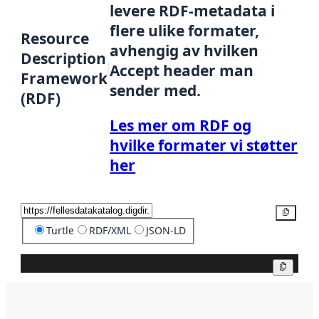
levere RDF-metadata i
flere ulike formater,
Resource
avhengig av hvilken
Description
Accept header man
Framework
sender med.
(RDF)
Les mer om RDF og
hvilke formater vi støtter
her
Kopier
Turtle
RDF/XML
JSON-LD
Kopier