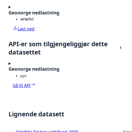
Geonorge nedlastning
API
tiff
tif
Last ned
API-er som tilgjengeliggjør dette
1
datasettet
Geonorge nedlastning
ppt
Gå til API
Lignende datasett
Ortofoto Røyken rektifisert 2008
Norg