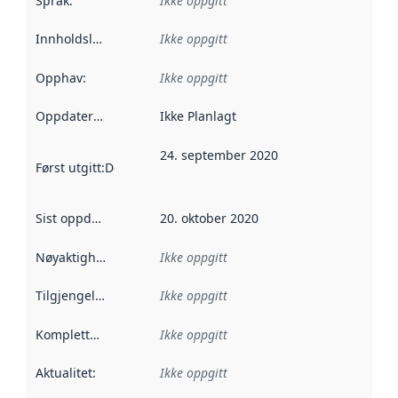
Språk
:
Ikke oppgitt
Innholdsleverandører
Ikke oppgitt
:
Opphav
:
Ikke oppgitt
Oppdateringsfrekvens
Ikke Planlagt
:
24. september 2020
Først utgitt
:
Denne datoen sier når dataene i dette datasettet 
Sist oppdatert
:
20. oktober 2020
Nøyaktighet
:
Ikke oppgitt
Tilgjengelighet
:
Ikke oppgitt
Kompletthet
:
Ikke oppgitt
Aktualitet
:
Ikke oppgitt