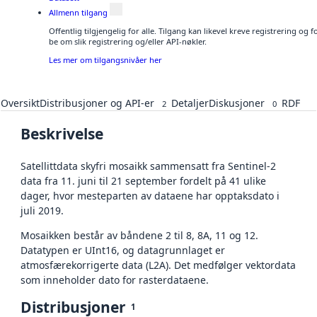
Allmenn tilgang
Offentlig tilgjengelig for alle. Tilgang kan likevel kreve registrering o
be om slik registrering og/eller API-nøkler.
Les mer om tilgangsnivåer her
Oversikt
Distribusjoner og API-er
Detaljer
Diskusjoner
RDF
2
0
Beskrivelse
Satellittdata skyfri mosaikk sammensatt fra Sentinel-2
data fra 11. juni til 21 september fordelt på 41 ulike
dager, hvor mesteparten av dataene har opptaksdato i
juli 2019.
Mosaikken består av båndene 2 til 8, 8A, 11 og 12.
Datatypen er UInt16, og datagrunnlaget er
atmosfærekorrigerte data (L2A). Det medfølger vektordata
som inneholder dato for rasterdataene.
Distribusjoner
1