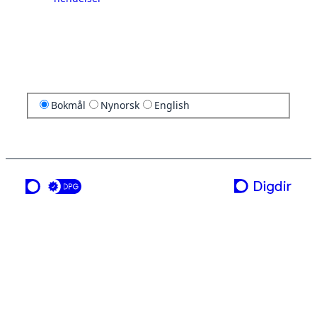
Bokmål
Nynorsk
English
en tjeneste fra