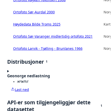
Ortofoto Sør-Aurdal 2000
Norg
Høydedata Bilde Troms 2025
Kart
Ortofoto Sør-Varanger midlertidig ortofoto 2021
Norg
Ortofoto Larvik - Tjølling - Brunlanes 1966
Norg
Distribusjoner
1
Geonorge nedlastning
API
tiff
tif
Last ned
API-er som tilgjengeliggjør dette
1
datasettet