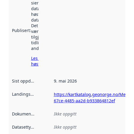
sier når
datasettet ble
høstet av
data.norge.no.
Det kan ha
Publisert
:
vært
tilgjengelig
tidligere
andre steder.
Les mer om
høsting her
Sist oppdatert
:
9. mai 2026
Landingsside
:
https://kartkatalog.geonorge.no/Metad
67ce-4485-aa2d-b933864812ef
Dokumentasjon
:
Ikke oppgitt
Datasettype
:
Ikke oppgitt