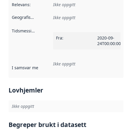
Relevans
:
Ikke oppgitt
Geografisk avgrensning
:
Ikke oppgitt
Tidsmessig avgrensning
:
Fra
:
2020-09-
24T00:00:00Z
Ikke oppgitt
I samsvar med
:
Referanse til en implementasjonsregel eller a
Lovhjemler
Ikke oppgitt
Begreper brukt i datasett