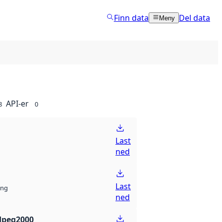
Finn data
Del data
Meny
API-er
8
0
Last
ned
Last
ng
ned
Jpeg2000