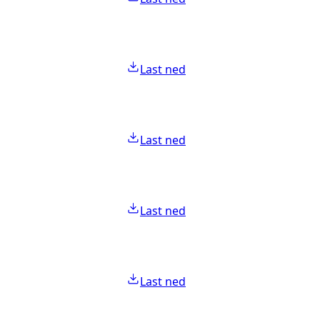
Last ned
Last ned
Last ned
Last ned