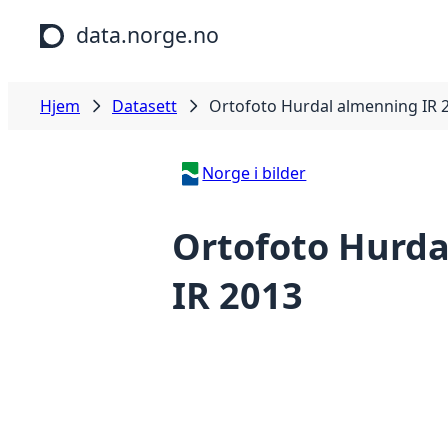
Hopp til hovedinnhold
data.norge.no
Hjem
Datasett
Ortofoto Hurdal almenning IR 
Norge i bilder
Ortofoto Hurd
IR 2013