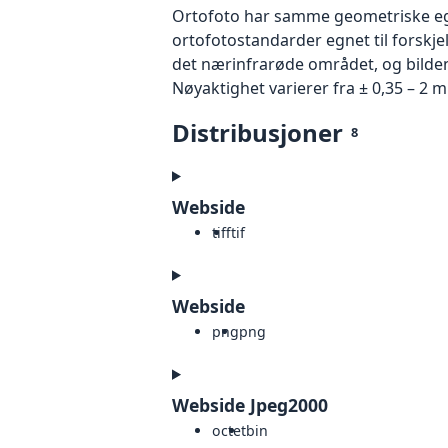
Ortofoto har samme geometriske egen
ortofotostandarder egnet til forskje
det nærinfrarøde området, og bildene
Nøyaktighet varierer fra ± 0,35 – 2 m
Distribusjoner
8
Webside
tiff
tif
Webside
png
png
Webside Jpeg2000
octet
bin