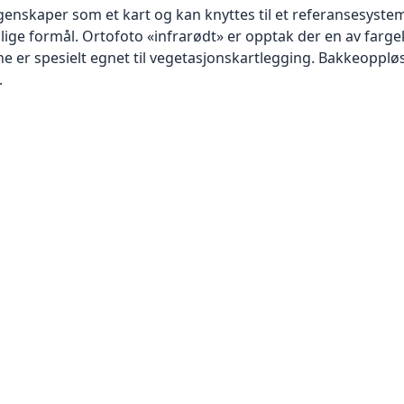
skaper som et kart og kan knyttes til et referansesystem. 
llige formål. Ortofoto «infrarødt» er opptak der en av farg
 er spesielt egnet til vegetasjonskartlegging. Bakkeoppløsn
.