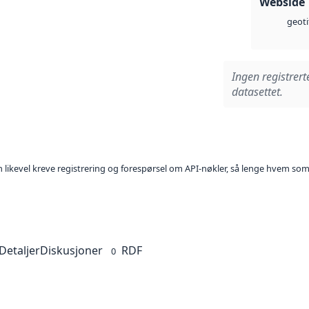
Webside
geoti
Ingen registrert
datasettet.
kan likevel kreve registrering og forespørsel om API-nøkler, så lenge hvem som
Detaljer
Diskusjoner
RDF
0