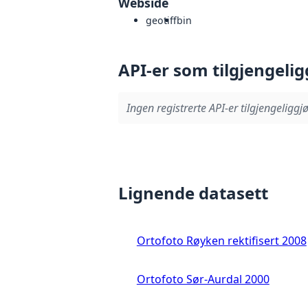
Webside
geotiff
bin
API-er som tilgjengelig
Ingen registrerte API-er tilgjengeliggjø
Lignende datasett
Ortofoto Røyken rektifisert 2008
Ortofoto Sør-Aurdal 2000