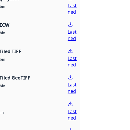
Last
bin
ned
 ECW
Last
bin
ned
Tiled TIFF
Last
bin
ned
Tiled GeoTIFF
Last
bin
ned
Last
bin
ned