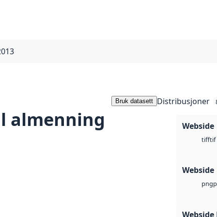
2013
Distribusjoner
Bruk datasett
al almenning
Webside
tif
tiff
Webside
p
png
Webside 