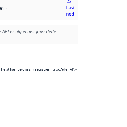
Last
bin
ff
ned
e API-er tilgjengeliggjør dette
 helst kan be om slik registrering og/eller API-