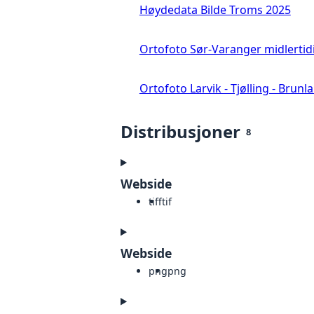
Høydedata Bilde Troms 2025
Ortofoto Sør-Varanger midlertid
Ortofoto Larvik - Tjølling - Brunl
Distribusjoner
8
Webside
tiff
tif
Webside
png
png