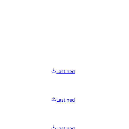
Last ned
Last ned
Last ned