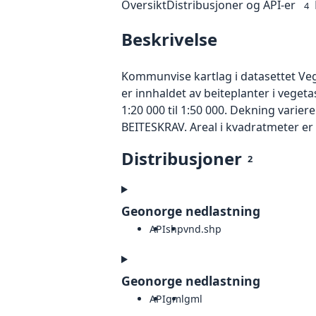
Oversikt
Distribusjoner og API-er
4
Beskrivelse
Kommunvise kartlag i datasettet Vege
er innhaldet av beiteplanter i veget
1:20 000 til 1:50 000. Dekning varier
BEITESKRAV. Areal i kvadratmeter er
Distribusjoner
2
Geonorge nedlastning
API
shp
vnd.shp
Geonorge nedlastning
API
gml
gml