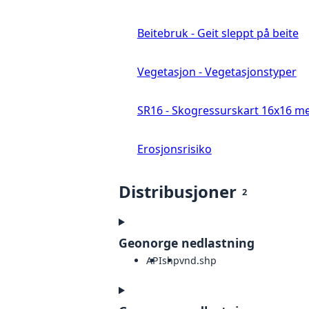
Beitebruk - Geit sleppt på beite
Vegetasjon - Vegetasjonstyper
SR16 - Skogressurskart 16x16 me
Erosjonsrisiko
Distribusjoner
2
Geonorge nedlastning
API
shp
vnd.shp