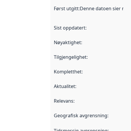
Først utgitt
:
Denne datoen sier når d
Sist oppdatert
:
Nøyaktighet
:
Tilgjengelighet
:
Kompletthet
:
Aktualitet
:
Relevans
:
Geografisk avgrensning
:
Tidsmessig avgrensning
: