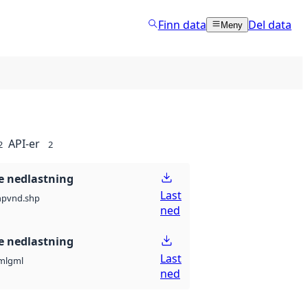
Finn data
Del data
Meny
API-er
2
2
 nedlastning
Last
hp
vnd.shp
ned
 nedlastning
Last
ml
gml
ned