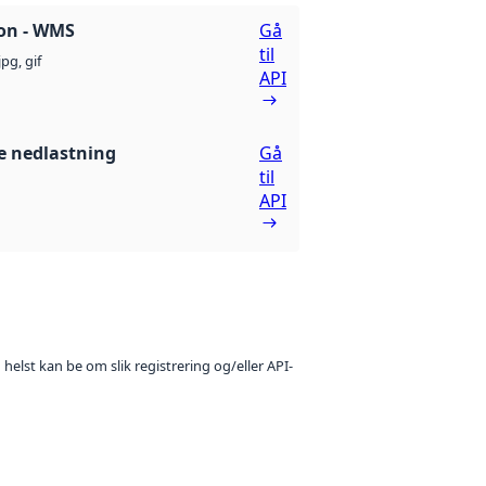
on - WMS
Gå
til
jpg, gif
API
 nedlastning
Gå
til
API
 helst kan be om slik registrering og/eller API-