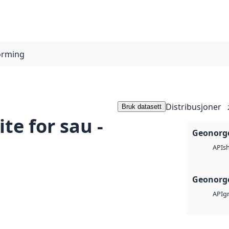
forming
Distribusjoner
Bruk datasett
te for sau -
Geonorge
s
API
Geonorge
g
API