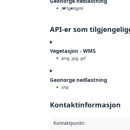
Geonorge nedlastning
API
gml
gml
API-er som tilgjengelig
Vegetasjon - WMS
png, jpg, gif
Geonorge nedlastning
shp
Kontaktinformasjon
Kontaktpunkt
: