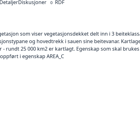
Detaljer
Diskusjoner
RDF
0
tasjon som viser vegetasjonsdekket delt inn i 3 beiteklass
asjonstypane og hovedtrekk i sauen sine beitevanar. Kartlage
er - rundt 25 000 km2 er kartlagt. Egenskap som skal brukes t
 oppført i egenskap AREA_C