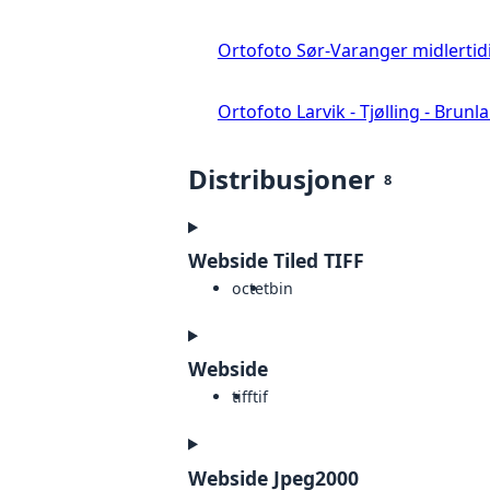
Ortofoto Sør-Varanger midlertid
Ortofoto Larvik - Tjølling - Brunl
Distribusjoner
8
Webside Tiled TIFF
octet
bin
Webside
tiff
tif
Webside Jpeg2000