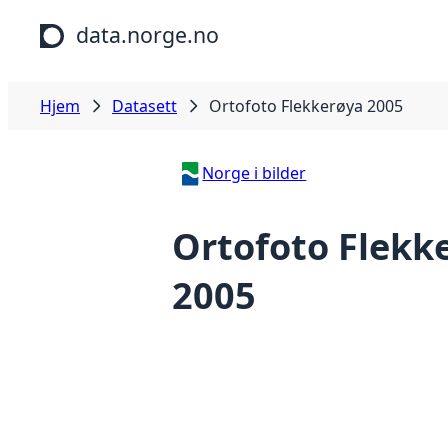
Hopp til hovedinnhold
data.norge.no
Hjem
Datasett
Ortofoto Flekkerøya 2005
Norge i bilder
Ortofoto Flekk
2005