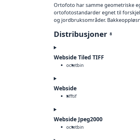
Ortofoto har samme geometriske egen
ortofotostandarder egnet til forskj
og jordbruksområder. Bakkeoppløsnin
Distribusjoner
8
Webside Tiled TIFF
octet
bin
Webside
tiff
tif
Webside Jpeg2000
octet
bin