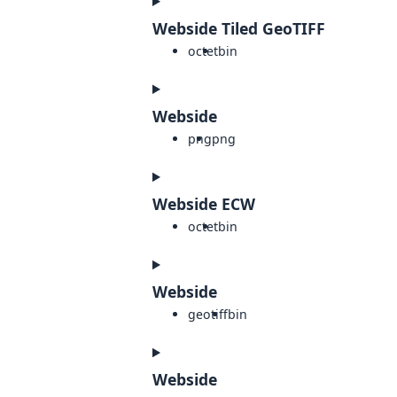
Webside Tiled GeoTIFF
octet
bin
Webside
png
png
Webside ECW
octet
bin
Webside
geotiff
bin
Webside