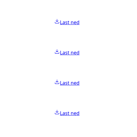
Last ned
Last ned
Last ned
Last ned