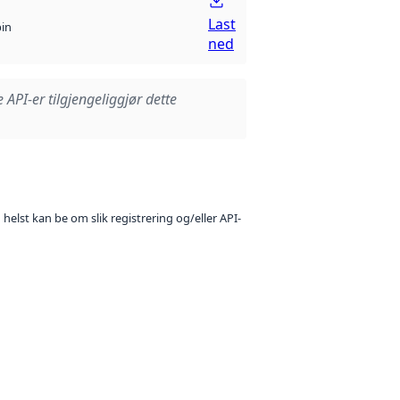
Last
bin
ned
e API-er tilgjengeliggjør dette
 helst kan be om slik registrering og/eller API-