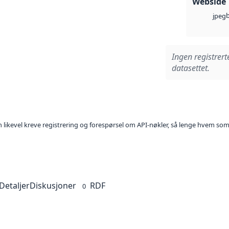
Webside
jpeg
Ingen registrert
datasettet.
kan likevel kreve registrering og forespørsel om API-nøkler, så lenge hvem som
Detaljer
Diskusjoner
RDF
0