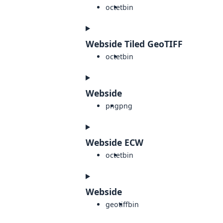
octet
bin
Webside Tiled GeoTIFF
octet
bin
Webside
png
png
Webside ECW
octet
bin
Webside
geotiff
bin