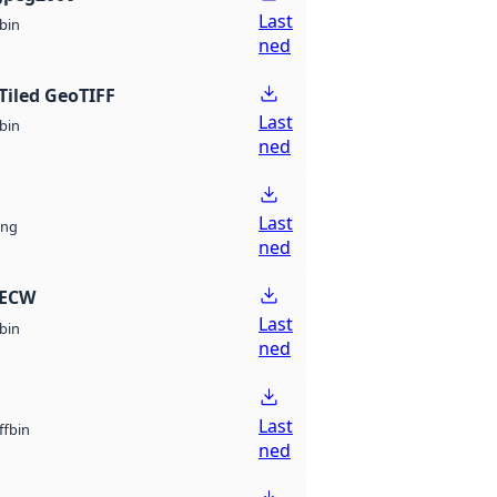
Last
bin
ned
Tiled GeoTIFF
Last
bin
ned
Last
ng
ned
 ECW
Last
bin
ned
Last
bin
ff
ned