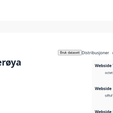
Distribusjoner
Bruk datasett
erøya
Webside 
octet
Webside
tif
tiff
Webside 