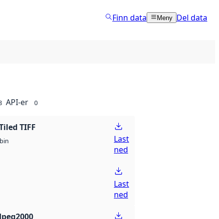
Finn data
Del data
Meny
API-er
8
0
Tiled TIFF
Last
bin
ned
Last
ned
Jpeg2000